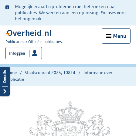
Ter
Mogelijk ervaart u problemen met het zoeken naar
informatie:
publicaties. We werken aan een oplossing. Excuses voor
het ongemak.
Menu
U
Publicaties
Officiële publicaties
bent
Inloggen
nu
hier:
Home
Staatscourant 2025, 10814
Informatie over
publicatie