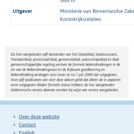
Sluis III
Uitgever
Ministerie van Binnenlandse Zak
Koninkrijksrelaties
Disclaimer
De hier aangeboden pdf-bestanden van het Staatsblad, Staatscourant,
Tractatenblad, provinciaal blad, gemeenteblad, waterschapsblad en blad
gemeenschappelijke regeling vormen de formele bekendmakingen in de
zin van de Bekendmakingswet en de Rijkswet goedkeuring en
bekendmaking verdragen voor zover ze na 1 juli 2009 zijn uitgegeven.
Voor pdf-publicaties van vóór deze datum geldt dat alleen de in papieren
vorm uitgegeven bladen formele status hebben; de hier aangeboden
elektronische versies daarvan worden bij wijze van service aangeboden.
Over deze website
Contact
English