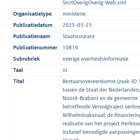
t
a
StcrtOverigOverig-Web.xml
b
K
t
Organisatietype
ministerie
b
Publicatiedatum
2025-03-25
Publicatienaam
Staatscourant
Publicatienummer
10814
Subrubriek
overige overheidsinformatie
Taal
nl
Titel
Bestuursovereenkomst (zaak-ID
tussen de Staat der Nederlanden,
Noord-Brabant en de gemeente T
betreffende Vervolgtraject verbr
Wilhelminakanaal: de financierin
realisatie van het project Herbouw 
inclusief benodigde aanpassinge