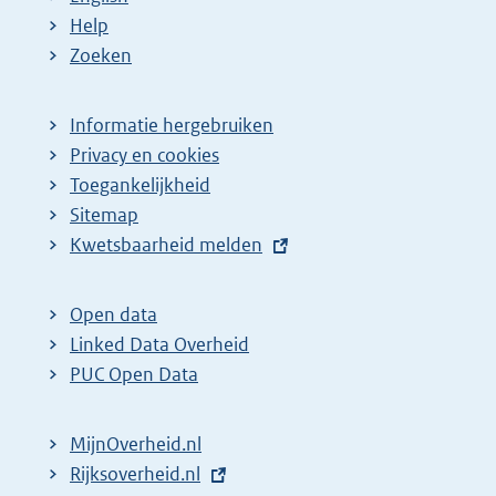
Help
Zoeken
Informatie hergebruiken
Privacy en cookies
Toegankelijkheid
Sitemap
E
Kwetsbaarheid melden
x
t
Open data
e
Linked Data Overheid
r
PUC Open Data
n
e
MijnOverheid.nl
l
E
Rijksoverheid.nl
i