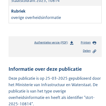
Staatscourant 2025, 10814
overige overheidsinformatie
Authentieke versie (PDF)
b
Printen
e
Delen
s
t
a
n
Informatie over deze publicatie
d
s
Deze publicatie is op 25-03-2025 gepubliceerd door
g
het Ministerie van Infrastructuur en Waterstaat. De
r
publicatie is van het type overige
o
overheidsinformatie en heeft als identifier "stcrt-
o
t
2025-10814".