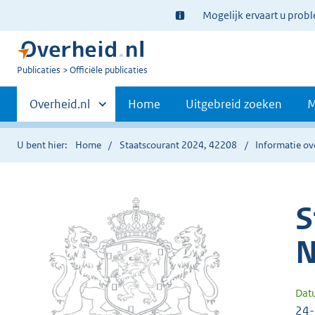
Ter
Mogelijk ervaart u prob
informatie:
U
Publicaties
Officiële publicaties
bent
Primaire
nu
Andere
Overheid.nl
Home
Uitgebreid zoeken
M
hier:
sites
navigatie
binnen
U bent hier:
Home
Staatscourant 2024, 42208
Informatie ov
S
N
Dat
24-