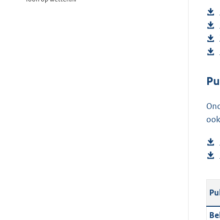
Pu
Ond
ook
Pu
Be