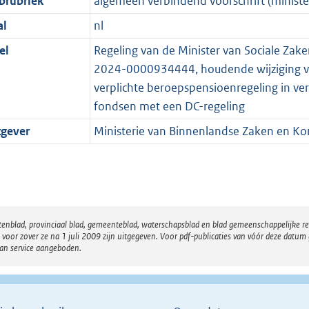
brubriek
algemeen verbindend voorschrift (minister
al
nl
el
Regeling van de Minister van Sociale Za
2024-0000934444, houdende wijziging van
verplichte beroepspensioenregeling in v
fondsen met een DC-regeling
tgever
Ministerie van Binnenlandse Zaken en Koni
atenblad, provinciaal blad, gemeenteblad, waterschapsblad en blad gemeenschappelijke 
 zover ze na 1 juli 2009 zijn uitgegeven. Voor pdf-publicaties van vóór deze datum g
van service aangeboden.