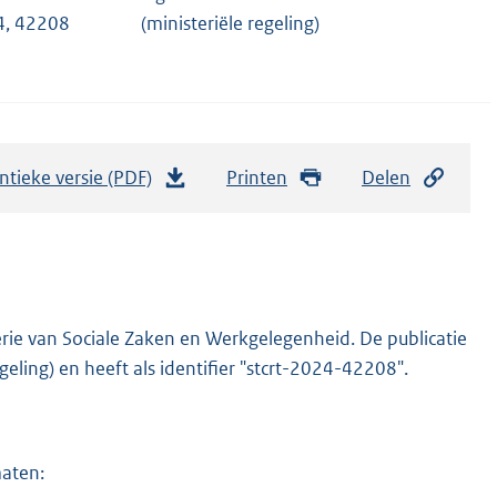
4, 42208
(ministeriële regeling)
ntieke versie (PDF)
b
Printen
Delen
e
s
t
a
n
rie van Sociale Zaken en Werkgelegenheid. De publicatie
d
geling) en heeft als identifier "stcrt-2024-42208".
s
g
r
maten:
o