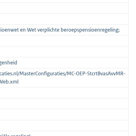
nsioenwet en Wet verplichte beroepspensioenregeling;
egenheid
blicaties.nl/MasterConfiguraties/MC-OEP-StcrtBvasAvvMR-
Web.xml