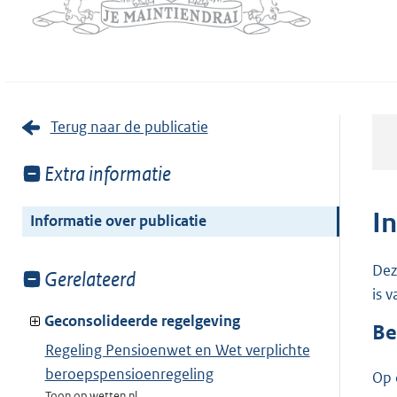
Terug naar de publicatie
Toon
Extra informatie
meer
van:
I
Informatie over publicatie
Dez
Toon
Gerelateerd
is 
meer
van:
Geconsolideerde regelgeving
Be
Regeling Pensioenwet en Wet verplichte
beroepspensioenregeling
Op 
Toon op wetten.nl