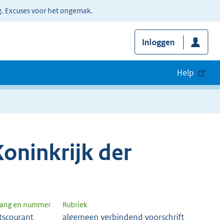
g. Excuses voor het ongemak.
Inloggen
Help
oninkrijk der
gang en nummer
Rubriek
tscourant
algemeen verbindend voorschrift