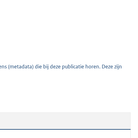
o
t
t
e
:
7
1
0
s (metadata) die bij deze publicatie horen. Deze zijn
K
b