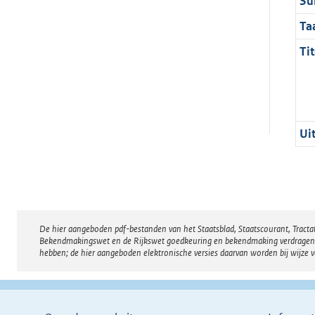
Su
Ta
Tit
Ui
De hier aangeboden pdf-bestanden van het Staatsblad, Staatscourant, Tract
Disclaimer
Bekendmakingswet en de Rijkswet goedkeuring en bekendmaking verdragen voor
hebben; de hier aangeboden elektronische versies daarvan worden bij wijze 