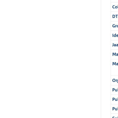
Col
DT
Gr
Ide
Ja
Ma
Ma
Or
Pu
Pu
Pu