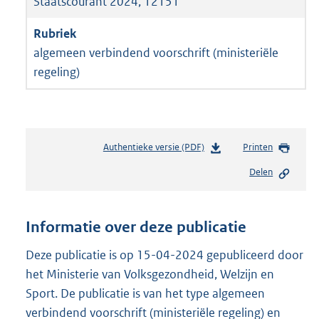
Staatscourant 2024, 12151
algemeen verbindend voorschrift (ministeriële
regeling)
Authentieke versie (PDF)
b
Printen
e
Delen
s
t
a
n
Informatie over deze publicatie
d
s
Deze publicatie is op 15-04-2024 gepubliceerd door
g
het Ministerie van Volksgezondheid, Welzijn en
r
Sport. De publicatie is van het type algemeen
o
verbindend voorschrift (ministeriële regeling) en
o