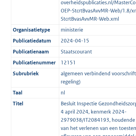
t
a
a
overheidspublicaties.nl/MasterCo
K
2
t
a
OEP-StcrtBvasAvvMR-Web/1.8/x
b
K
t
StcrtBvasAvvMR-Web.xml
b
Organisatietype
ministerie
Publicatiedatum
2024-04-15
Publicatienaam
Staatscourant
Publicatienummer
12151
Subrubriek
algemeen verbindend voorschrift 
regeling)
Taal
nl
Titel
Besluit Inspectie Gezondheidszor
4 april 2024, kenmerk 2024-
2979038/IT2084193, houdende d
van het verlenen van een toeste