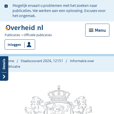
Ter
Mogelijk ervaart u problemen met het zoeken naar
informatie:
publicaties. We werken aan een oplossing. Excuses voor
het ongemak.
Menu
U
Publicaties
Officiële publicaties
bent
Inloggen
nu
hier:
Home
Staatscourant 2024, 12151
Informatie over
publicatie