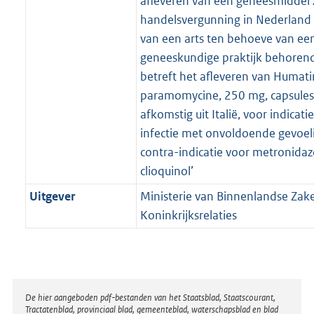
afleveren van een geneesmiddel
handelsvergunning in Nederland o
van een arts ten behoeve van een
geneeskundige praktijk behorend
betreft het afleveren van Humati
paramomycine, 250 mg, capsules,
afkomstig uit Italië, voor indicatie
infectie met onvoldoende gevoeli
contra-indicatie voor metronidaz
clioquinol’
Uitgever
Ministerie van Binnenlandse Zak
Koninkrijksrelaties
Disclaimer
De hier aangeboden pdf-bestanden van het Staatsblad, Staatscourant,
Tractatenblad, provinciaal blad, gemeenteblad, waterschapsblad en blad