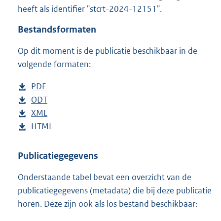
t
heeft als identifier "stcrt-2024-12151".
t
e
Bestandsformaten
:
1
Op dit moment is de publicatie beschikbaar in de
8
volgende formaten:
5
K
D
PDF
b
b
o
D
ODT
e
b
w
o
D
XML
s
e
b
n
w
o
D
HTML
t
s
e
b
l
n
w
o
a
t
s
e
o
l
n
w
n
a
t
s
Publicatiegegevens
a
o
l
n
d
n
a
t
Onderstaande tabel bevat een overzicht van de
d
a
o
l
s
d
n
a
publicatiegegevens (metadata) die bij deze publicatie
p
d
a
o
g
s
d
n
horen. Deze zijn ook als los bestand beschikbaar:
u
p
d
a
r
g
s
d
b
u
p
d
o
r
g
s