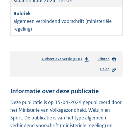
Staatscourant 2024, 12143
algemeen verbindend voorschrift (ministeriële
regeling)
Authentieke versie (PDF)
b
Printen
e
Delen
s
t
a
n
Informatie over deze publicatie
d
s
Deze publicatie is op 15-04-2024 gepubliceerd door
g
het Ministerie van Volksgezondheid, Welzijn en
r
Sport. De publicatie is van het type algemeen
o
verbindend voorschrift (ministeriële regeling) en
o