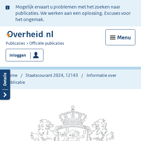
Ter
Mogelijk ervaart u problemen met het zoeken naar
informatie:
publicaties. We werken aan een oplossing. Excuses voor
het ongemak.
Menu
U
Publicaties
Officiële publicaties
bent
Inloggen
nu
hier:
Home
Staatscourant 2024, 12143
Informatie over
publicatie