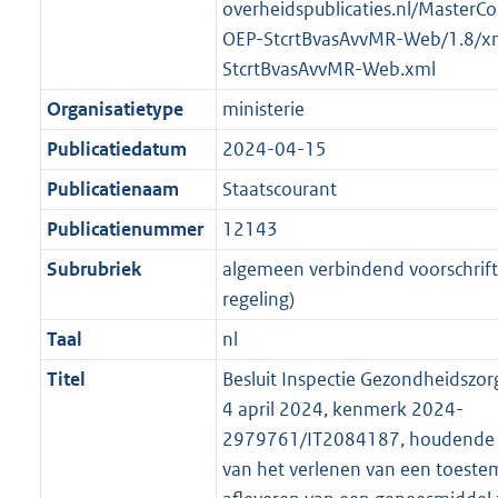
t
a
a
overheidspublicaties.nl/MasterCo
K
2
t
a
OEP-StcrtBvasAvvMR-Web/1.8/x
b
K
t
StcrtBvasAvvMR-Web.xml
b
Organisatietype
ministerie
Publicatiedatum
2024-04-15
Publicatienaam
Staatscourant
Publicatienummer
12143
Subrubriek
algemeen verbindend voorschrift 
regeling)
Taal
nl
Titel
Besluit Inspectie Gezondheidszor
4 april 2024, kenmerk 2024-
2979761/IT2084187, houdende d
van het verlenen van een toeste