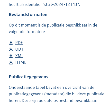
t
heeft als identifier "stcrt-2024-12143".
t
e
Bestandsformaten
:
1
Op dit moment is de publicatie beschikbaar in de
8
volgende formaten:
5
K
D
PDF
b
b
o
D
ODT
e
b
w
o
D
XML
s
e
b
n
w
o
D
HTML
t
s
e
b
l
n
w
o
a
t
s
e
o
l
n
w
n
a
t
s
Publicatiegegevens
a
o
l
n
d
n
a
t
Onderstaande tabel bevat een overzicht van de
d
a
o
l
s
d
n
a
publicatiegegevens (metadata) die bij deze publicatie
p
d
a
o
g
s
d
n
horen. Deze zijn ook als los bestand beschikbaar:
u
p
d
a
r
g
s
d
b
u
p
d
o
r
g
s