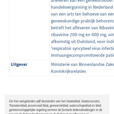
afleveren van een geneesmiddel
handelsvergunning in Nederland o
van een arts ten behoeve van een
geneeskundige praktijk behorend
betreft het afleveren van Ribavir
ribavirine 200 mg en 400 mg, om
afkomstig uit Duitsland, voor indi
‘respiratoir syncytieel virus infecti
immuungecompromitteerde pati
Uitgever
Ministerie van Binnenlandse Zak
Koninkrijksrelaties
Disclaimer
De hier aangeboden pdf-bestanden van het Staatsblad, Staatscourant,
Tractatenblad, provinciaal blad, gemeenteblad, waterschapsblad en blad
gemeenschappelijke regeling vormen de formele bekendmakingen in de