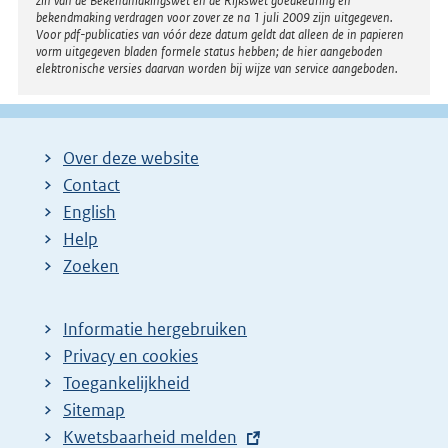
zin van de Bekendmakingswet en de Rijkswet goedkeuring en
bekendmaking verdragen voor zover ze na 1 juli 2009 zijn uitgegeven.
Voor pdf-publicaties van vóór deze datum geldt dat alleen de in papieren
vorm uitgegeven bladen formele status hebben; de hier aangeboden
elektronische versies daarvan worden bij wijze van service aangeboden.
Over deze website
Contact
English
Help
Zoeken
Informatie hergebruiken
Privacy en cookies
Toegankelijkheid
Sitemap
E
Kwetsbaarheid melden