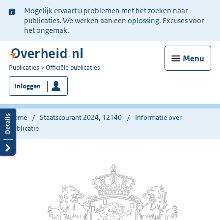
Ter
Mogelijk ervaart u problemen met het zoeken naar
informatie:
publicaties. We werken aan een oplossing. Excuses voor
het ongemak.
Menu
U
Publicaties
Officiële publicaties
bent
Inloggen
nu
hier:
Home
Staatscourant 2024, 12140
Informatie over
publicatie