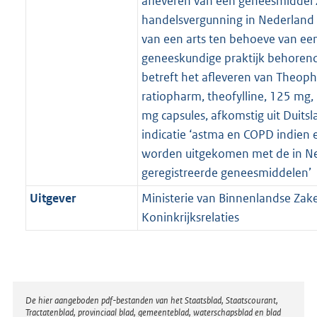
afleveren van een geneesmiddel
handelsvergunning in Nederland o
van een arts ten behoeve van een
geneeskundige praktijk behorend
betreft het afleveren van Theophy
ratiopharm, theofylline, 125 mg
mg capsules, afkomstig uit Duitsl
indicatie ‘astma en COPD indien e
worden uitgekomen met de in N
geregistreerde geneesmiddelen’
Uitgever
Ministerie van Binnenlandse Zak
Koninkrijksrelaties
Disclaimer
De hier aangeboden pdf-bestanden van het Staatsblad, Staatscourant,
Tractatenblad, provinciaal blad, gemeenteblad, waterschapsblad en blad