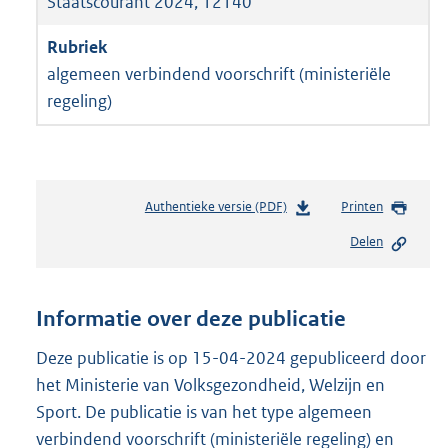
Staatscourant 2024, 12140
algemeen verbindend voorschrift (ministeriële
regeling)
Authentieke versie (PDF)
b
Printen
e
Delen
s
t
a
n
Informatie over deze publicatie
d
s
Deze publicatie is op 15-04-2024 gepubliceerd door
g
het Ministerie van Volksgezondheid, Welzijn en
r
Sport. De publicatie is van het type algemeen
o
verbindend voorschrift (ministeriële regeling) en
o