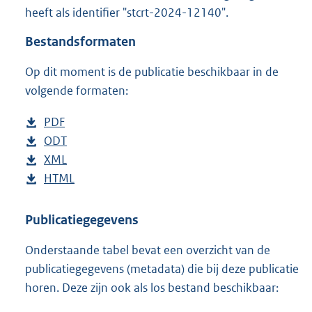
t
heeft als identifier "stcrt-2024-12140".
t
e
Bestandsformaten
:
1
Op dit moment is de publicatie beschikbaar in de
8
volgende formaten:
6
K
D
PDF
b
b
o
D
ODT
e
b
w
o
D
XML
s
e
b
n
w
o
D
HTML
t
s
e
b
l
n
w
o
a
t
s
e
o
l
n
w
n
a
t
s
Publicatiegegevens
a
o
l
n
d
n
a
t
Onderstaande tabel bevat een overzicht van de
d
a
o
l
s
d
n
a
publicatiegegevens (metadata) die bij deze publicatie
p
d
a
o
g
s
d
n
horen. Deze zijn ook als los bestand beschikbaar:
u
p
d
a
r
g
s
d
b
u
p
d
o
r
g
s