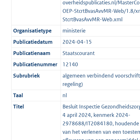
t
a
a
overheidspublicaties.nl/MasterCo
K
2
t
a
OEP-StcrtBvasAvvMR-Web/1.8/x
b
K
t
StcrtBvasAvvMR-Web.xml
b
Organisatietype
ministerie
Publicatiedatum
2024-04-15
Publicatienaam
Staatscourant
Publicatienummer
12140
Subrubriek
algemeen verbindend voorschrift 
regeling)
Taal
nl
Titel
Besluit Inspectie Gezondheidszor
4 april 2024, kenmerk 2024-
2978688/IT2084180, houdende d
van het verlenen van een toeste