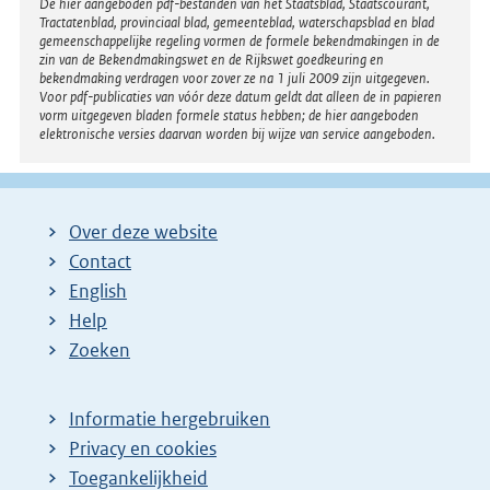
Disclaimer
De hier aangeboden pdf-bestanden van het Staatsblad, Staatscourant,
Tractatenblad, provinciaal blad, gemeenteblad, waterschapsblad en blad
gemeenschappelijke regeling vormen de formele bekendmakingen in de
zin van de Bekendmakingswet en de Rijkswet goedkeuring en
bekendmaking verdragen voor zover ze na 1 juli 2009 zijn uitgegeven.
Voor pdf-publicaties van vóór deze datum geldt dat alleen de in papieren
vorm uitgegeven bladen formele status hebben; de hier aangeboden
elektronische versies daarvan worden bij wijze van service aangeboden.
Over deze website
Contact
English
Help
Zoeken
Informatie hergebruiken
Privacy en cookies
Toegankelijkheid