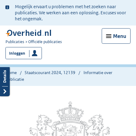
Ter
Mogelijk ervaart u problemen met het zoeken naar
informatie:
publicaties. We werken aan een oplossing. Excuses voor
het ongemak.
Menu
U
Publicaties
Officiële publicaties
bent
Inloggen
nu
hier:
Home
Staatscourant 2024, 12139
Informatie over
publicatie