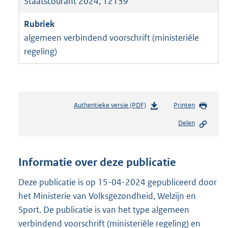
Staatscourant 2024, 12139
algemeen verbindend voorschrift (ministeriële
regeling)
Authentieke versie (PDF)
b
Printen
e
Delen
s
t
a
n
Informatie over deze publicatie
d
s
Deze publicatie is op 15-04-2024 gepubliceerd door
g
het Ministerie van Volksgezondheid, Welzijn en
r
Sport. De publicatie is van het type algemeen
o
verbindend voorschrift (ministeriële regeling) en
o