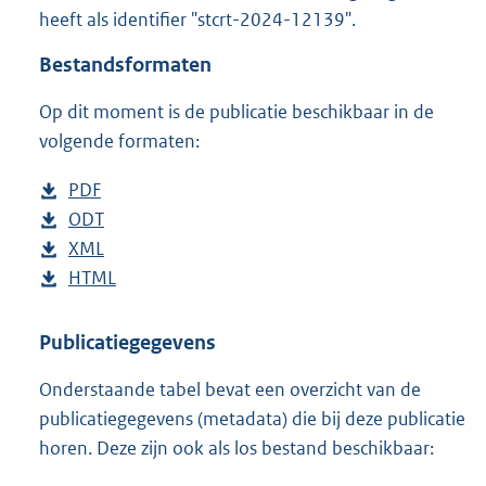
t
heeft als identifier "stcrt-2024-12139".
t
e
Bestandsformaten
:
1
Op dit moment is de publicatie beschikbaar in de
8
volgende formaten:
6
K
D
PDF
b
b
o
D
ODT
e
b
w
o
D
XML
s
e
b
n
w
o
D
HTML
t
s
e
b
l
n
w
o
a
t
s
e
o
l
n
w
n
a
t
s
Publicatiegegevens
a
o
l
n
d
n
a
t
Onderstaande tabel bevat een overzicht van de
d
a
o
l
s
d
n
a
publicatiegegevens (metadata) die bij deze publicatie
p
d
a
o
g
s
d
n
horen. Deze zijn ook als los bestand beschikbaar:
u
p
d
a
r
g
s
d
b
u
p
d
o
r
g
s