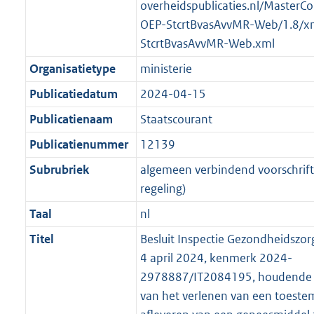
t
a
a
overheidspublicaties.nl/MasterCo
K
2
t
a
OEP-StcrtBvasAvvMR-Web/1.8/x
b
K
t
StcrtBvasAvvMR-Web.xml
b
Organisatietype
ministerie
Publicatiedatum
2024-04-15
Publicatienaam
Staatscourant
Publicatienummer
12139
Subrubriek
algemeen verbindend voorschrift 
regeling)
Taal
nl
Titel
Besluit Inspectie Gezondheidszor
4 april 2024, kenmerk 2024-
2978887/IT2084195, houdende d
van het verlenen van een toeste