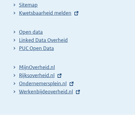
Sitemap
E
Kwetsbaarheid melden
x
t
Open data
e
Linked Data Overheid
r
PUC Open Data
n
e
MijnOverheid.nl
l
E
Rijksoverheid.nl
i
x
E
Ondernemersplein.nl
n
t
x
E
Werkenbijdeoverheid.nl
k
e
t
x
:
r
e
t
n
r
e
e
n
r
l
e
n