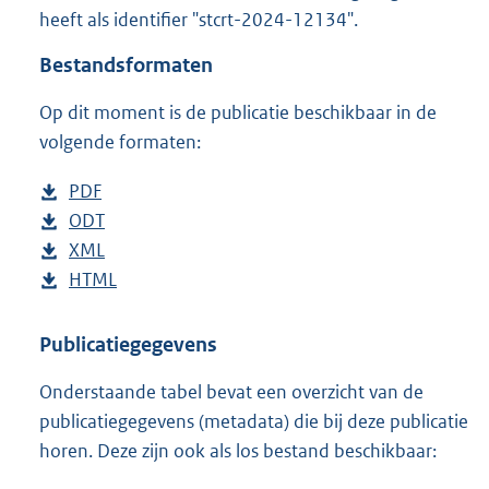
t
heeft als identifier "stcrt-2024-12134".
t
e
Bestandsformaten
:
1
Op dit moment is de publicatie beschikbaar in de
8
volgende formaten:
5
K
D
PDF
b
b
o
D
ODT
e
b
w
o
D
XML
s
e
b
n
w
o
D
HTML
t
s
e
b
l
n
w
o
a
t
s
e
o
l
n
w
n
a
t
s
Publicatiegegevens
a
o
l
n
d
n
a
t
Onderstaande tabel bevat een overzicht van de
d
a
o
l
s
d
n
a
publicatiegegevens (metadata) die bij deze publicatie
p
d
a
o
g
s
d
n
horen. Deze zijn ook als los bestand beschikbaar:
u
p
d
a
r
g
s
d
b
u
p
d
o
r
g
s