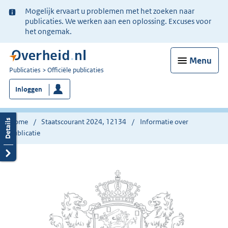
Ter
Mogelijk ervaart u problemen met het zoeken naar
informatie:
publicaties. We werken aan een oplossing. Excuses voor
het ongemak.
Menu
U
Publicaties
Officiële publicaties
bent
Inloggen
nu
hier:
Home
Staatscourant 2024, 12134
Informatie over
publicatie