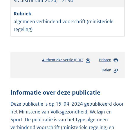
Staatscourant 2024, 12134
algemeen verbindend voorschrift (ministeriële
regeling)
Authentieke versie (PDF)
b
Printen
e
Delen
s
t
a
n
Informatie over deze publicatie
d
s
Deze publicatie is op 15-04-2024 gepubliceerd door
g
het Ministerie van Volksgezondheid, Welzijn en
r
Sport. De publicatie is van het type algemeen
o
verbindend voorschrift (ministeriële regeling) en
o