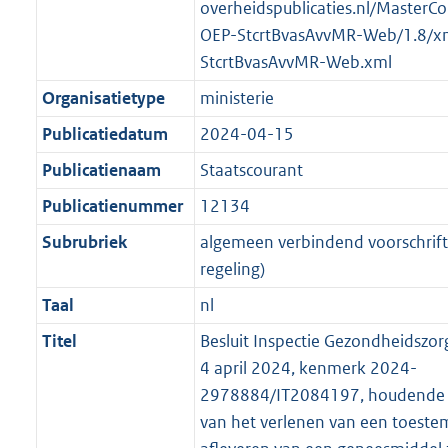
t
a
a
overheidspublicaties.nl/MasterCo
K
2
t
a
OEP-StcrtBvasAvvMR-Web/1.8/x
b
K
t
StcrtBvasAvvMR-Web.xml
b
Organisatietype
ministerie
Publicatiedatum
2024-04-15
Publicatienaam
Staatscourant
Publicatienummer
12134
Subrubriek
algemeen verbindend voorschrift 
regeling)
Taal
nl
Titel
Besluit Inspectie Gezondheidszor
4 april 2024, kenmerk 2024-
2978884/IT2084197, houdende d
van het verlenen van een toeste