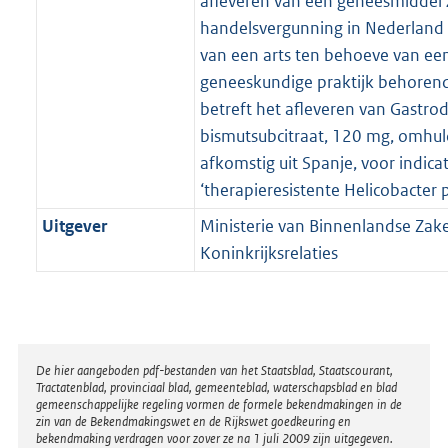
afleveren van een geneesmiddel
handelsvergunning in Nederland o
van een arts ten behoeve van een
geneeskundige praktijk behorend
betreft het afleveren van Gastrod
bismutsubcitraat, 120 mg, omhul
afkomstig uit Spanje, voor indicat
‘therapieresistente Helicobacter py
Uitgever
Ministerie van Binnenlandse Zak
Koninkrijksrelaties
Disclaimer
De hier aangeboden pdf-bestanden van het Staatsblad, Staatscourant,
Tractatenblad, provinciaal blad, gemeenteblad, waterschapsblad en blad
gemeenschappelijke regeling vormen de formele bekendmakingen in de
zin van de Bekendmakingswet en de Rijkswet goedkeuring en
bekendmaking verdragen voor zover ze na 1 juli 2009 zijn uitgegeven.