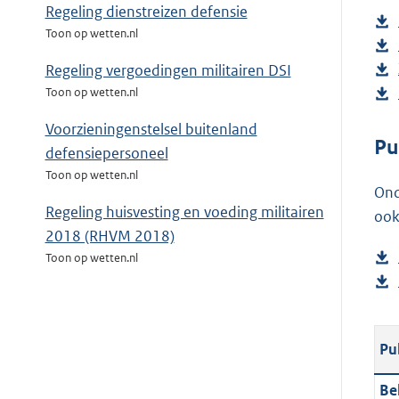
Regeling dienstreizen defensie
Toon op wetten.nl
Regeling vergoedingen militairen DSI
Toon op wetten.nl
Voorzieningenstelsel buitenland
Pu
defensiepersoneel
Toon op wetten.nl
Ond
Regeling huisvesting en voeding militairen
ook
2018 (RHVM 2018)
Toon op wetten.nl
Pu
Be