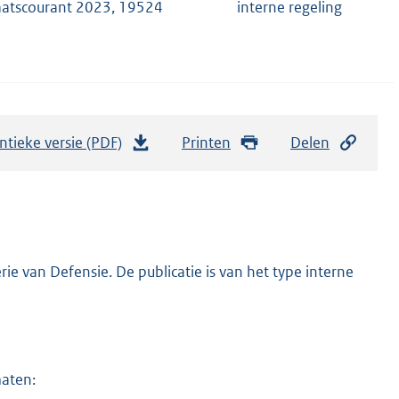
aatscourant 2023, 19524
interne regeling
ntieke versie (PDF)
b
Printen
Delen
e
s
t
a
n
ie van Defensie. De publicatie is van het type interne
d
s
g
r
maten:
o