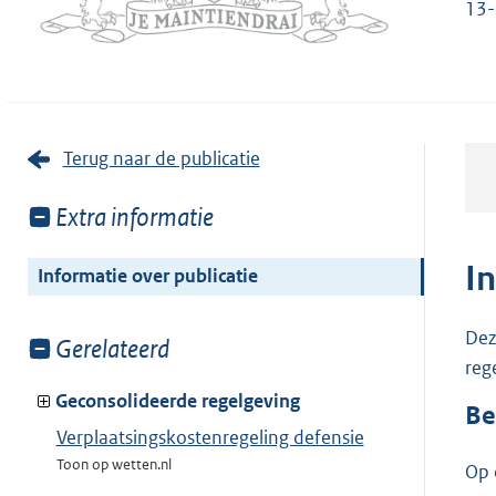
13-
Terug naar de publicatie
Toon
Extra informatie
meer
van:
I
Informatie over publicatie
Dez
Toon
Gerelateerd
reg
meer
van:
Geconsolideerde regelgeving
Be
Verplaatsingskostenregeling defensie
Toon op wetten.nl
Op 