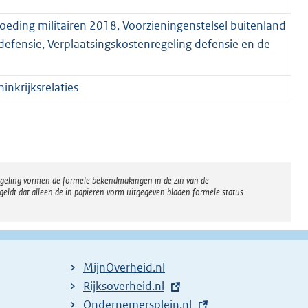
voeding militairen 2018, Voorzieningenstelsel buitenland
defensie, Verplaatsingskostenregeling defensie en de
nkrijksrelaties
regeling vormen de formele bekendmakingen in de zin van de
eldt dat alleen de in papieren vorm uitgegeven bladen formele status
MijnOverheid.nl
E
Rijksoverheid.nl
x
E
Ondernemersplein.nl