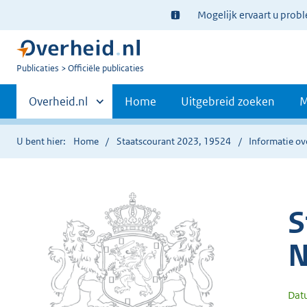
Ter
Mogelijk ervaart u prob
informatie:
U
Publicaties
Officiële publicaties
bent
Primaire
nu
Andere
Overheid.nl
Home
Uitgebreid zoeken
M
hier:
sites
navigatie
binnen
U bent hier:
Home
Staatscourant 2023, 19524
Informatie ov
S
N
Dat