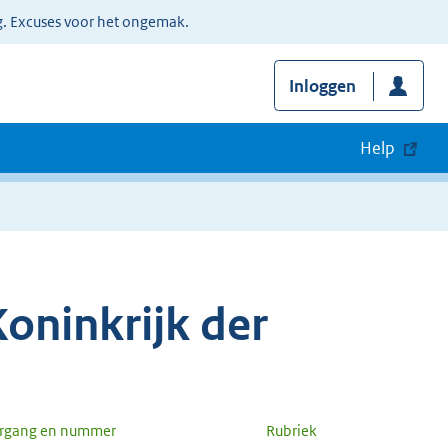
g. Excuses voor het ongemak.
Inloggen
Help
oninkrijk der
argang en nummer
Rubriek