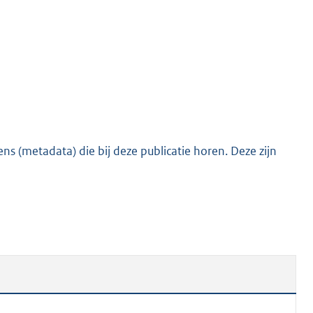
o
t
t
e
:
3
3
0
s (metadata) die bij deze publicatie horen. Deze zijn
K
b