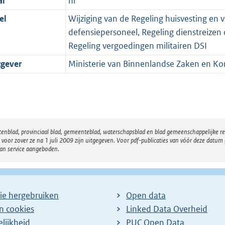
al
nl
el
Wijziging van de Regeling huisvesting en 
defensiepersoneel, Regeling dienstreizen 
Regeling vergoedingen militairen DSI
tgever
Ministerie van Binnenlandse Zaken en Koni
atenblad, provinciaal blad, gemeenteblad, waterschapsblad en blad gemeenschappelijke 
 zover ze na 1 juli 2009 zijn uitgegeven. Voor pdf-publicaties van vóór deze datum g
van service aangeboden.
ie hergebruiken
Open data
en cookies
Linked Data Overheid
lijkheid
PUC Open Data