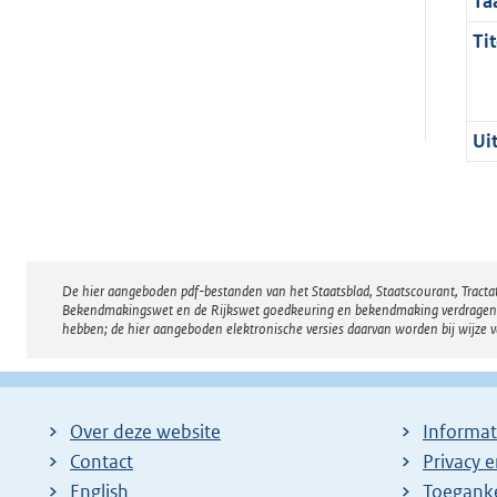
Ta
Tit
Ui
De hier aangeboden pdf-bestanden van het Staatsblad, Staatscourant, Tract
Disclaimer
Bekendmakingswet en de Rijkswet goedkeuring en bekendmaking verdragen voor
hebben; de hier aangeboden elektronische versies daarvan worden bij wijze 
Over deze website
Informat
Contact
Privacy 
English
Toeganke