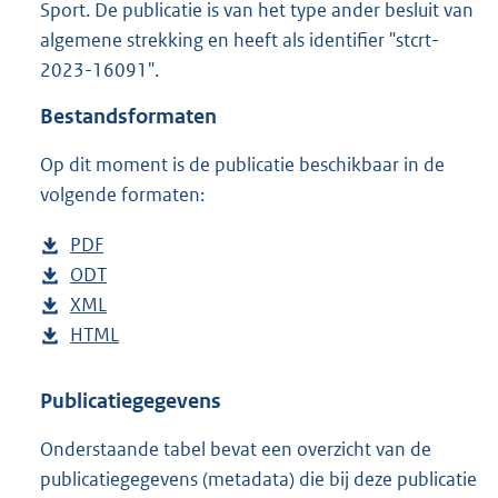
Sport. De publicatie is van het type ander besluit van
o
algemene strekking en heeft als identifier "stcrt-
o
t
2023-16091".
t
e
Bestandsformaten
:
2
Op dit moment is de publicatie beschikbaar in de
5
volgende formaten:
3
K
D
PDF
b
b
o
D
ODT
e
b
w
o
D
XML
s
e
b
n
w
o
D
HTML
t
s
e
b
l
n
w
o
a
t
s
e
o
l
n
w
n
a
t
s
Publicatiegegevens
a
o
l
n
d
n
a
t
Onderstaande tabel bevat een overzicht van de
d
a
o
l
s
d
n
a
publicatiegegevens (metadata) die bij deze publicatie
p
d
a
o
g
s
d
n