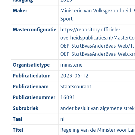
:
e
t
a
a
m
Maker
Ministerie van Volksgezondheid, 
2
:
t
a
a
Sport
K
2
t
a
b
K
Masterconfiguratie
https://repository.officiele-
t
b
overheidspublicaties.nl/MasterCo
OEP-StcrtBvasAnderBvas-Web/1
OEP-StcrtBvasAnderBvas-Web.xm
Organisatietype
ministerie
Publicatiedatum
2023-06-12
Publicatienaam
Staatscourant
Publicatienummer
16091
Subrubriek
ander besluit van algemene strek
Taal
nl
Titel
Regeling van de Minister voor La