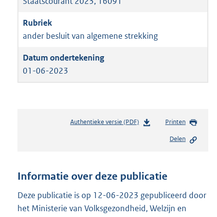
Staatscourant 2023, 16091
ander besluit van algemene strekking
01-06-2023
Authentieke versie (PDF)
b
Printen
e
Delen
s
t
a
n
Informatie over deze publicatie
d
s
Deze publicatie is op 12-06-2023 gepubliceerd door
g
het Ministerie van Volksgezondheid, Welzijn en
r