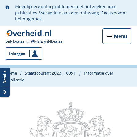
Ter
Mogelijk ervaart u problemen met het zoeken naar
informatie:
publicaties. We werken aan een oplossing. Excuses voor
het ongemak.
Menu
U
Publicaties
Officiële publicaties
bent
Inloggen
nu
hier:
Home
Staatscourant 2023, 16091
Informatie over
publicatie