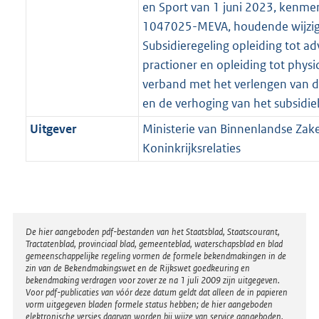
en Sport van 1 juni 2023, kenm
1047025-MEVA, houdende wijzig
Subsidieregeling opleiding tot a
practioner en opleiding tot physic
verband met het verlengen van 
en de verhoging van het subsidi
Uitgever
Ministerie van Binnenlandse Zak
Koninkrijksrelaties
Disclaimer
De hier aangeboden pdf-bestanden van het Staatsblad, Staatscourant,
Tractatenblad, provinciaal blad, gemeenteblad, waterschapsblad en blad
gemeenschappelijke regeling vormen de formele bekendmakingen in de
zin van de Bekendmakingswet en de Rijkswet goedkeuring en
bekendmaking verdragen voor zover ze na 1 juli 2009 zijn uitgegeven.
Voor pdf-publicaties van vóór deze datum geldt dat alleen de in papieren
vorm uitgegeven bladen formele status hebben; de hier aangeboden
elektronische versies daarvan worden bij wijze van service aangeboden.