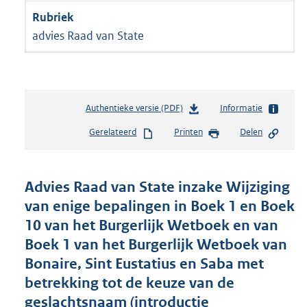
advies Raad van State
Authentieke versie (PDF)
b
Informatie
e
Gerelateerd
Printen
Delen
s
t
a
n
Advies Raad van State inzake Wijziging
d
van enige bepalingen in Boek 1 en Boek
s
10 van het Burgerlijk Wetboek en van
g
r
Boek 1 van het Burgerlijk Wetboek van
o
Bonaire, Sint Eustatius en Saba met
o
betrekking tot de keuze van de
t
t
geslachtsnaam (introductie