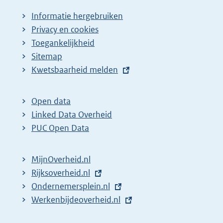
Informatie hergebruiken
Privacy en cookies
Toegankelijkheid
Sitemap
E
Kwetsbaarheid melden
x
t
Open data
e
Linked Data Overheid
r
PUC Open Data
n
e
MijnOverheid.nl
l
E
Rijksoverheid.nl
i
x
E
Ondernemersplein.nl
n
t
x
E
Werkenbijdeoverheid.nl
k
e
t
x
: