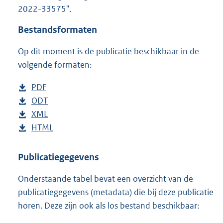
t
2022-33575".
t
e
Bestandsformaten
:
1
Op dit moment is de publicatie beschikbaar in de
7
volgende formaten:
8
K
D
PDF
b
b
o
D
ODT
e
b
w
o
D
XML
s
e
b
n
w
o
D
HTML
t
s
e
b
l
n
w
o
a
t
s
e
o
l
n
w
n
a
t
s
Publicatiegegevens
a
o
l
n
d
n
a
t
Onderstaande tabel bevat een overzicht van de
d
a
o
l
s
d
n
a
publicatiegegevens (metadata) die bij deze publicatie
p
d
a
o
g
s
d
n
horen. Deze zijn ook als los bestand beschikbaar:
u
p
d
a
r
g
s
d
b
u
p
d
o
r
g
s