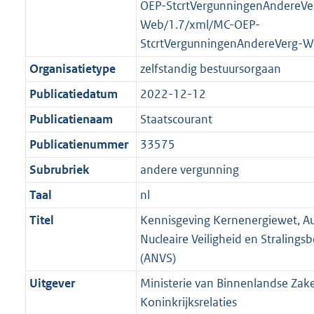
t
a
a
OEP-StcrtVergunningenAndereVe
K
2
t
a
Web/1.7/xml/MC-OEP-
b
K
t
StcrtVergunningenAndereVerg-W
b
Organisatietype
zelfstandig bestuursorgaan
Publicatiedatum
2022-12-12
Publicatienaam
Staatscourant
Publicatienummer
33575
Subrubriek
andere vergunning
Taal
nl
Titel
Kennisgeving Kernenergiewet, Aut
Nucleaire Veiligheid en Straling
(ANVS)
Uitgever
Ministerie van Binnenlandse Zak
Koninkrijksrelaties