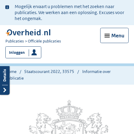
Ter
Mogelijk ervaart u problemen met het zoeken naar
informatie:
publicaties. We werken aan een oplossing. Excuses voor
het ongemak.
Menu
U
Publicaties
Officiële publicaties
bent
Inloggen
nu
hier:
Home
Staatscourant 2022, 33575
Informatie over
publicatie