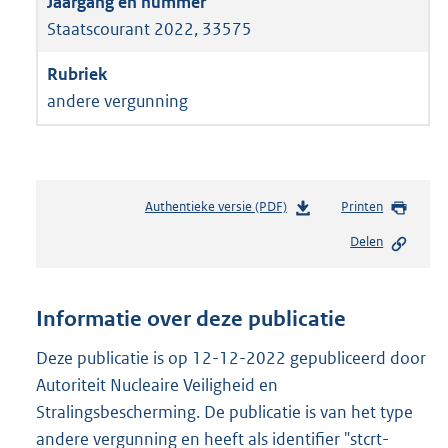
Staatscourant 2022, 33575
andere vergunning
Authentieke versie (PDF)
b
Printen
e
Delen
s
t
a
n
Informatie over deze publicatie
d
s
Deze publicatie is op 12-12-2022 gepubliceerd door
g
Autoriteit Nucleaire Veiligheid en
r
Stralingsbescherming. De publicatie is van het type
o
andere vergunning en heeft als identifier "stcrt-
o