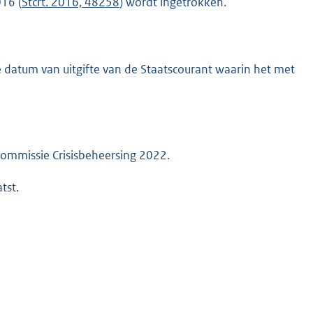
016 (
Stcrt. 2016, 48258
) wordt ingetrokken.
e datum van uitgifte van de Staatscourant waarin het met
e Commissie Crisisbeheersing 2022.
tst.