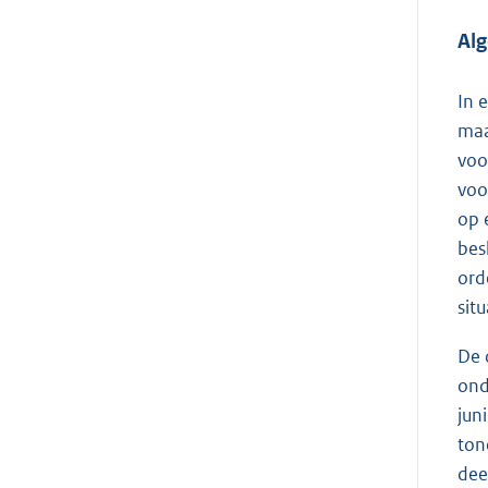
Al
In 
maa
voo
voo
op 
bes
ord
sit
De 
ond
jun
ton
dee