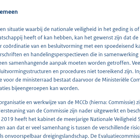
gemeen
een situatie waarbij de nationale veiligheid in het geding is o
tschappij heeft of kan hebben, kan het gewenst zijn dat de r
r coördinatie van en besluitvorming met een spoedeisend ka
rschriften en handelingsperspectieven die in samenwerking 
een samenhangende aanpak moeten worden getroffen. Veelal 
luitvormingsstructuren en procedures niet toereikend zijn. In
e voor de ministerraad bestaat daarvoor de Ministeriële Com
uaties bijeengeroepen kan worden.
organisatie en werkwijze van de MCCb (hierna: Commissie) zijn
ersteuning van de Commissie zijn nader uitgewerkt en besch
i 2019 heeft het kabinet de meerjarige Nationale Veiligheid 
en aan dat er veel samenhang is tussen de verschillende risi
ls onvoorspelbaar dreigingslandschap. De Evaluatiecommissi