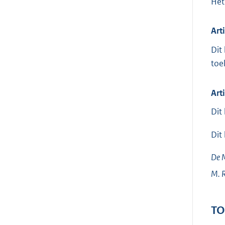
Het
Art
Dit
toe
Art
Dit
Dit
De M
M.
R
TO