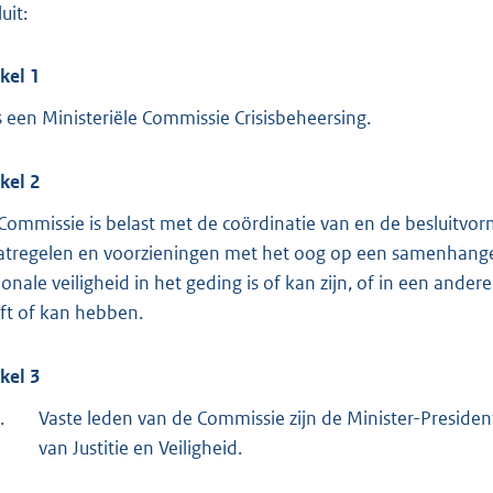
o
uit:
t
t
ikel 1
e
is een Ministeriële Commissie Crisisbeheersing.
:
3
ikel 2
2
4
Commissie is belast met de coördinatie van en de besluitvo
tregelen en voorzieningen met het oog op een samenhangend
b
ionale veiligheid in het geding is of kan zijn, of in een ande
ft of kan hebben.
ikel 3
.
Vaste leden van de Commissie zijn de Minister-Presiden
van Justitie en Veiligheid.