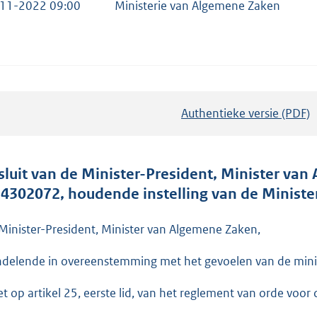
11-2022 09:00
Ministerie van Algemene Zaken
Authentieke versie (PDF)
b
e
s
t
sluit van de Minister-President, Minister v
a
. 4302072, houdende instelling van de Ministe
n
d
Minister-President, Minister van Algemene Zaken,
s
delende in overeenstemming met het gevoelen van de mini
g
r
et op artikel 25, eerste lid, van het reglement van orde voor 
o