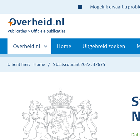
Ter
Mogelijk ervaart u prob
informatie:
U
Publicaties
Officiële publicaties
bent
Primaire
nu
Andere
Overheid.nl
Home
Uitgebreid zoeken
M
hier:
sites
navigatie
binnen
U bent hier:
Home
Staatscourant 2022, 32675
S
N
Dat