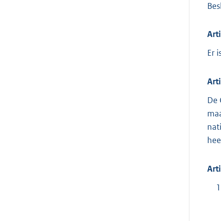
Besl
Art
Er 
Art
De 
maa
nat
hee
Art
1