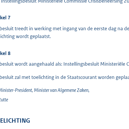
 Instellingsbesluit Ministeriële Commissie Crisisbeheersing 2
ikel 7
 besluit treedt in werking met ingang van de eerste dag na d
lichting wordt geplaatst.
ikel 8
 besluit wordt aangehaald als: Instellingsbesluit Ministeriël
 besluit zal met toelichting in de Staatscourant worden geplaa
inister-President, Minister van Algemene Zaken,
utte
ELICHTING