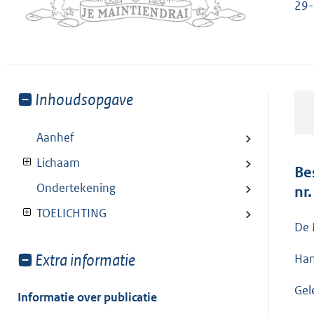
29-
Toon
Inhoudsopgave
meer
van:
Aanhef
Lichaam
Be
Ondertekening
nr
TOELICHTING
De 
Toon
Extra informatie
Han
meer
Gel
van:
Informatie over publicatie