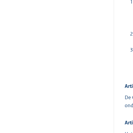
1
2
3
Art
De 
ond
Art