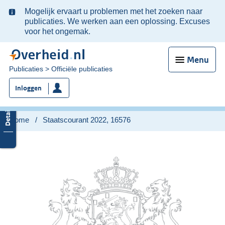
Ter
Mogelijk ervaart u problemen met het zoeken naar
informatie:
publicaties. We werken aan een oplossing. Excuses
voor het ongemak.
Menu
U
Publicaties
Officiële publicaties
bent
Inloggen
nu
hier:
Home
Staatscourant 2022, 16576