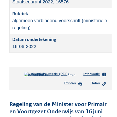
Staatscourant 2022, 16576
algemeen verbindend voorschrift (ministeriële
regeling)
16-06-2022
Authentieke versie (PDF)
b
Informatie
e
Printen
Delen
s
t
a
n
Regeling van de Minister voor Primair
d
en Voortgezet Onderwijs van 16 juni
s