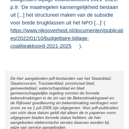
p.9: ‘De maatregelen kansengelijkheid bestaan
uit [...] het structureel maken van de subsidie
voor brede brugklassen uit het NPO [...]’ (
E
https://www.rijksoverheid.nl/documenten/publicati
x
es/2022/01/10/budgettaire-bijlage-
t
coalitieakkoord-2021-2025
).
e
r
n
e
l
Disclaimer
De hier aangeboden pdf-bestanden van het Staatsblad,
Staatscourant, Tractatenblad, provinciaal blad,
i
gemeenteblad, waterschapsblad en blad
n
gemeenschappelijke regeling vormen de formele
bekendmakingen in de zin van de Bekendmakingswet en
k
de Rijkswet goedkeuring en bekendmaking verdragen voor
zover ze na 1 juli 2009 zijn uitgegeven. Voor pdf-publicaties
:
van vóór deze datum geldt dat alleen de in papieren vorm
uitgegeven bladen formele status hebben; de hier
aangeboden elektronische versies daarvan worden bij
wijze van service aangeboden.