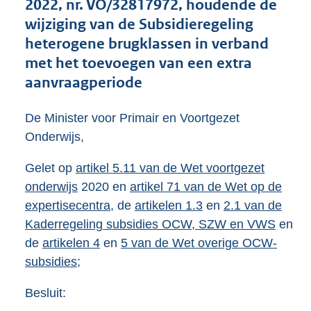
2022, nr. VO/32817972, houdende de
g
r
wijziging van de Subsidieregeling
o
heterogene brugklassen in verband
o
met het toevoegen van een extra
t
t
aanvraagperiode
e
:
De Minister voor Primair en Voortgezet
3
2
Onderwijs,
3
K
Gelet op
artikel 5.11 van de Wet voortgezet
b
onderwijs
2020 en
artikel 71 van de Wet op de
expertisecentra
, de
artikelen 1.3
en
2.1 van de
Kaderregeling subsidies OCW, SZW en VWS
en
de
artikelen 4
en
5 van de Wet overige OCW-
subsidies
;
Besluit: