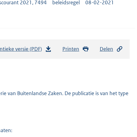
scourant 2021, 7494
beleidsregel
08-02-2021
ntieke versie (PDF)
b
Printen
Delen
e
s
t
a
n
ie van Buitenlandse Zaken. De publicatie is van het type
d
s
g
r
maten:
o