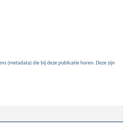
o
t
t
e
:
1
8
5
s (metadata) die bij deze publicatie horen. Deze zijn
K
b