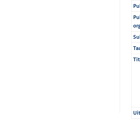
Pu
Pu
or
Su
Ta
Tit
Ui