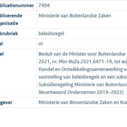
blicatienummer
7494
blicerende
Ministerie van Buitenlandse Zaken
ganisatie
brubriek
beleidsregel
al
nl
el
Besluit van de Minister voor Buitenlands
2021, nr. Min-BuZa.2021.6471-14, tot wijz
Handel en Ontwikkelingssamenwerking va
vaststelling van beleidsregels en een sub
Subsidieregeling Ministerie van Buitenl
Verantwoord Ondernemen 2019–2022)
tgever
Ministerie van Binnenlandse Zaken en Koni