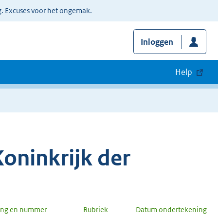
g. Excuses voor het ongemak.
Inloggen
Help
oninkrijk der
ang en nummer
Rubriek
Datum ondertekening