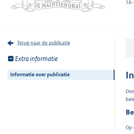
16-
Terug naar de publicatie
Toon
Extra informatie
meer
van:
I
Informatie over publicatie
Dez
bel
Be
Op 