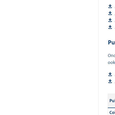
Pu
Ond
ook
Pu
Col