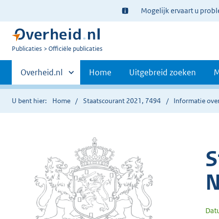
Ter
Mogelijk ervaart u prob
informatie:
U
Publicaties
Officiële publicaties
bent
Primaire
nu
Andere
Overheid.nl
Home
Uitgebreid zoeken
M
hier:
sites
navigatie
binnen
U bent hier:
Home
Staatscourant 2021, 7494
Informatie over
S
N
Dat