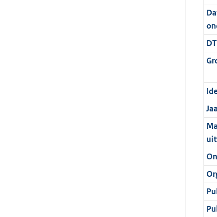
Da
on
DT
Gr
Ide
Ja
Ma
ui
On
Or
Pu
Pu