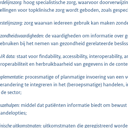
rdelijnszorg:
hoog specialistische zorg, waarvoor doorverwijzin
tellingen voor topklinische zorg wordt geboden, zoals gespec
rstelijnszorg:
zorg waarvan iedereen gebruik kan maken zonder
zondheidsvaardigheden:
de vaardigheden om informatie over ge
gebruiken bij het nemen van gezondheid gerelateerde besliss
IR data:
staat voor findability, accessibility, interoperability
eroperabiliteit en herbruikbaarheid van gegevens in de co
plementatie:
procesmatige of planmatige invoering van een v
verandering te integreren in het (beroepsmatige) handelen, in
 de sector;
uzehulpen:
middel dat patiënten informatie biedt om bewust
andelopties;
inische uitkomstmaten:
uitkomstmaten die geregistreerd worden 