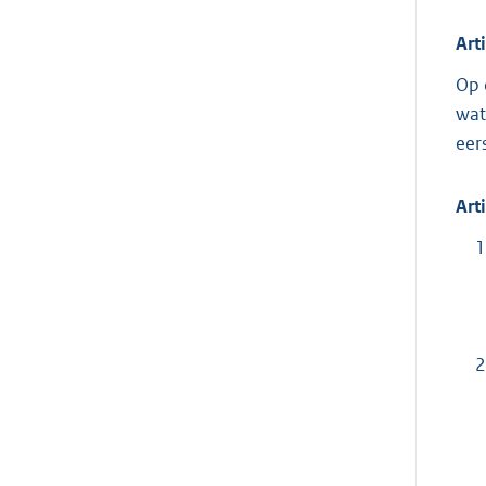
Art
Op 
wat 
eers
Art
1
2