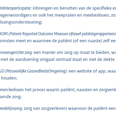
tiëntenparticipatie:
inbrengen en benutten van de specifieke e
tegenwoordigers en ook het meepraten en meebeslissen, zoa
lissingsondersteuning;
OM (Patient Reported Outcome Measure oftewel patiëntgerapporteerd
komsten meet en waarmee de patiënt (of een naaste) zelf ee
rsoonsgerichte zorg:
een manier om zorg op maat te bieden, waa
f met de aandoening omgaat centraal staat en niet de ziekte z
GO (Persoonlijke GezondheidsOmgeving):
een website of app, waar
 houden;
men beslissen:
het proces waarin patiënt, naasten en zorgverl
sende zorg;
eedelijnszorg:
zorg van zorgverleners waarvoor de patiënt een 