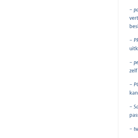
−
pa
ver
bes
−
PR
uit
−
pe
zel
−
P
kan
−
Sa
pas
−
tw