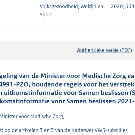
Volksgezondheid, Welzijn en
2020, 66
Sport
Authentieke versie (PDF)
b
e
s
t
geling van de Minister voor Medische Zorg 
a
4991-PZO, houdende regels voor het verstrekk
n
n uitkomstinformatie voor Samen beslissen (S
d
tkomstinformatie voor Samen beslissen 2021
s
g
Minister voor Medische Zorg,
r
et op de artikelen 3 en 5 van de Kaderwet VWS-subsidies
o