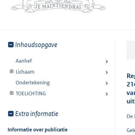
Toon
Inhoudsopgave
meer
van:
Aanhef
Lichaam
Re
Ondertekening
21
va
TOELICHTING
ui
Toon
Extra informatie
De 
meer
van:
Informatie over publicatie
Gel