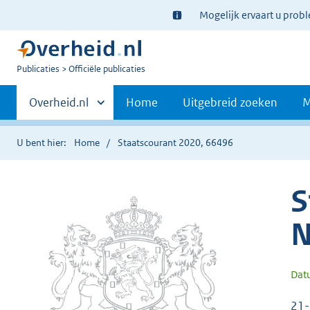
Ter
Mogelijk ervaart u prob
informatie:
U
Publicaties
Officiële publicaties
bent
Primaire
nu
Andere
Overheid.nl
Home
Uitgebreid zoeken
M
hier:
sites
navigatie
binnen
U bent hier:
Home
Staatscourant 2020, 66496
S
N
Dat
21-