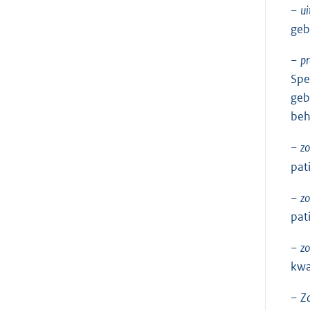
−
ui
geb
−
p
Spe
geb
beh
−
zo
pat
−
zo
pat
−
zo
kwa
−
Zo