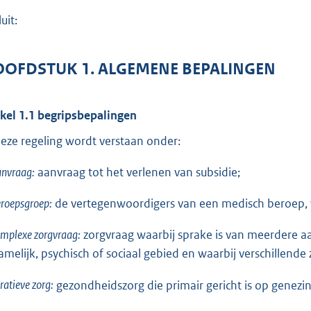
o
uit:
t
t
e
OFDSTUK 1. ALGEMENE BEPALINGEN
:
1
ikel 1.1 begripsbepalingen
,
deze regeling wordt verstaan onder:
1
anvraag:
aanvraag tot het verlenen van subsidie;
b
roepsgroep:
de vertegenwoordigers van een medisch beroep, 
mplexe zorgvraag:
zorgvraag waarbij sprake is van meerdere a
hamelijk, psychisch of sociaal gebied en waarbij verschillende
ratieve zorg:
gezondheidszorg die primair gericht is op genezin