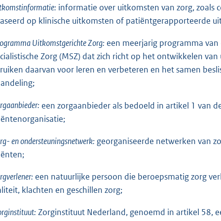
tkomstinformatie:
informatie over uitkomsten van zorg, zoals co
aseerd op klinische uitkomsten of patiëntgerapporteerde u
rogramma Uitkomstgerichte Zorg:
een meerjarig programma van d
cialistische Zorg (MSZ) dat zich richt op het ontwikkelen v
ruiken daarvan voor leren en verbeteren en het samen besli
andeling;
rgaanbieder:
een zorgaanbieder als bedoeld in artikel 1 van de
iëntenorganisatie;
rg- en ondersteuningsnetwerk:
georganiseerde netwerken van zo
iënten;
rgverlener:
een natuurlijke persoon die beroepsmatig zorg verl
liteit, klachten en geschillen zorg;
rginstituut:
Zorginstituut Nederland, genoemd in artikel 58, e