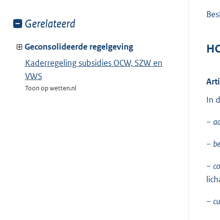
Besl
Toon
Gerelateerd
meer
van:
Geconsolideerde regelgeving
HO
Kaderregeling subsidies OCW, SZW en
VWS
Art
Toon op wetten.nl
In 
−
a
−
be
−
co
lic
−
cu