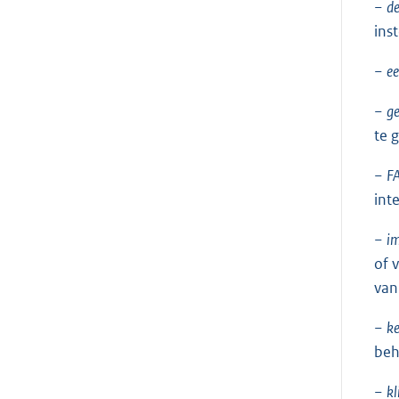
−
de
ins
−
ee
−
ge
te 
−
FA
int
−
im
of 
van
−
ke
beh
−
kl