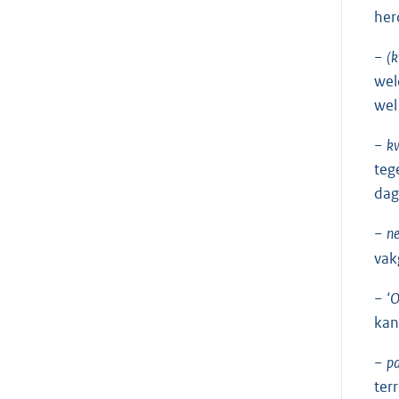
her
−
(k
wel
wel
−
kw
teg
dag
−
ne
vak
−
‘O
kan
−
pa
ter