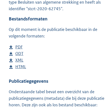
type Besluiten van algemene strekking en heeft als
o
identifier "stcrt-2020-62745".
o
t
Bestandsformaten
t
e
Op dit moment is de publicatie beschikbaar in de
:
2
volgende formaten:
4
9
D
PDF
b
K
o
D
ODT
e
b
b
w
o
D
XML
s
e
b
n
w
o
D
HTML
t
s
e
b
l
n
w
o
a
t
s
e
o
l
n
w
n
a
t
s
Publicatiegegevens
a
o
l
n
d
n
a
t
Onderstaande tabel bevat een overzicht van de
d
a
o
l
s
d
n
a
publicatiegegevens (metadata) die bij deze publicatie
p
d
a
o
g
s
d
n
horen. Deze zijn ook als los bestand beschikbaar:
u
p
d
a
r
g
s
d