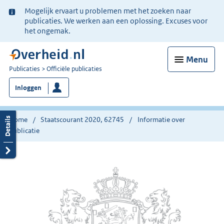
Ter
Mogelijk ervaart u problemen met het zoeken naar
informatie:
publicaties. We werken aan een oplossing. Excuses voor
het ongemak.
Menu
U
Publicaties
Officiële publicaties
bent
Inloggen
nu
hier:
Home
Staatscourant 2020, 62745
Informatie over
publicatie