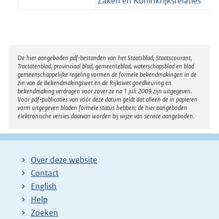
Zaken en Koninkrijksrelaties
Disclaimer
De hier aangeboden pdf-bestanden van het Staatsblad, Staatscourant,
Tractatenblad, provinciaal blad, gemeenteblad, waterschapsblad en blad
gemeenschappelijke regeling vormen de formele bekendmakingen in de
zin van de Bekendmakingswet en de Rijkswet goedkeuring en
bekendmaking verdragen voor zover ze na 1 juli 2009 zijn uitgegeven.
Voor pdf-publicaties van vóór deze datum geldt dat alleen de in papieren
vorm uitgegeven bladen formele status hebben; de hier aangeboden
elektronische versies daarvan worden bij wijze van service aangeboden.
Over deze website
Contact
English
Help
Zoeken