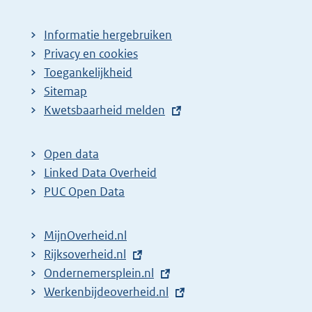
Informatie hergebruiken
Privacy en cookies
Toegankelijkheid
Sitemap
E
Kwetsbaarheid melden
x
t
Open data
e
Linked Data Overheid
r
PUC Open Data
n
e
MijnOverheid.nl
l
E
Rijksoverheid.nl
i
x
E
Ondernemersplein.nl
n
t
x
E
Werkenbijdeoverheid.nl
k
e
t
x