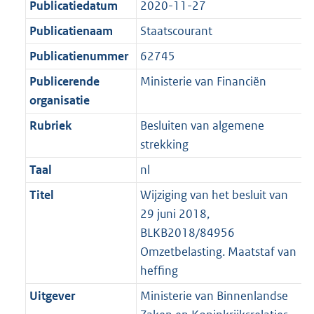
Publicatiedatum
2020-11-27
1
:
t
a
a
K
1
Publicatienaam
Staatscourant
t
a
b
K
t
Publicatienummer
62745
b
Publicerende
Ministerie van Financiën
organisatie
Rubriek
Besluiten van algemene
strekking
Taal
nl
Titel
Wijziging van het besluit van
29 juni 2018,
BLKB2018/84956
Omzetbelasting. Maatstaf van
heffing
Uitgever
Ministerie van Binnenlandse