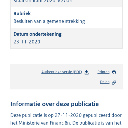
Staatscourant 2020, 62745
Besluiten van algemene strekking
23-11-2020
Authentieke versie (PDF)
b
Printen
e
Delen
s
t
a
n
Informatie over deze publicatie
d
s
Deze publicatie is op 27-11-2020 gepubliceerd door
g
het Ministerie van Financiën. De publicatie is van het
r