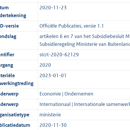
d
n
i
t
a
c
1
:
e
t
tum
2020-11-23
s
d
e
i
t
a
1
2
:
e
dertekening
g
s
i
e
i
t
6
8
5
:
r
g
n
i
e
i
K
K
K
1
D-versie
Officiële Publicaties, versie 1.1
o
r
f
n
i
e
b
b
b
0
ondslag
artikelen 6 en 7 van het Subsidiebesluit M
o
o
o
f
n
i
K
Subsidieregeling Ministerie van Buitenla
t
o
r
o
f
n
b
ntifier
stcrt-2020-62129
t
t
m
r
o
f
e
t
a
m
r
o
argang
2020
:
e
a
a
m
r
teriële
2023-01-01
2
:
t
a
a
m
twerkingtreding
K
2
t
a
a
derwerp
Economie | Ondernemen
b
K
t
a
b
t
derwerp
Internationaal | Internationale samenwer
ganisatietype
ministerie
blicatiedatum
2020-11-30