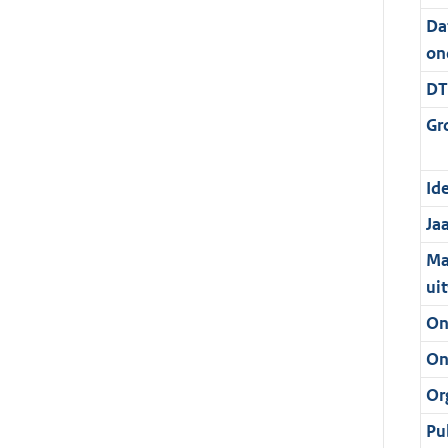
Da
on
DT
Gr
Ide
Ja
Ma
ui
On
On
Or
Pu