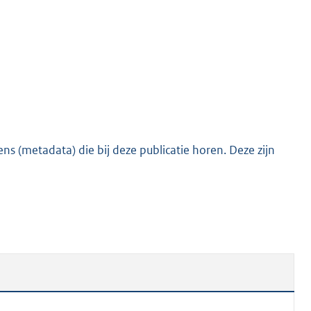
o
t
t
e
:
1
1
6
s (metadata) die bij deze publicatie horen. Deze zijn
K
b