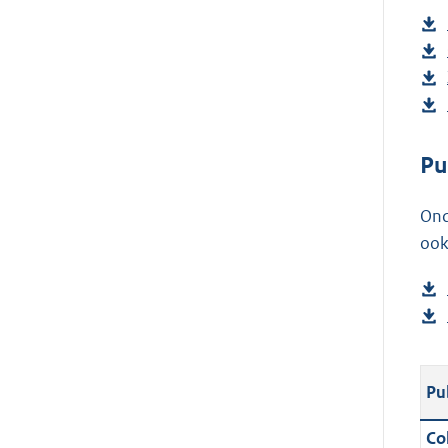
Pu
Ond
ook
Pu
Col