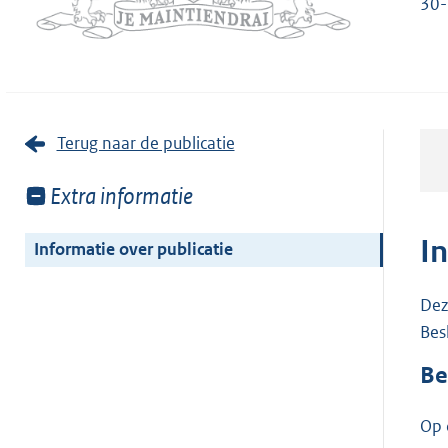
30-
Terug naar de publicatie
Toon
Extra informatie
meer
van:
I
Informatie over publicatie
Dez
Bes
Be
Op 