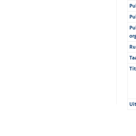
Pu
Pu
Pu
or
Ru
Ta
Tit
Ui