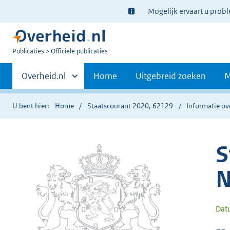
Ter
Mogelijk ervaart u prob
informatie:
U
Publicaties
Officiële publicaties
bent
Primaire
nu
Andere
Overheid.nl
Home
Uitgebreid zoeken
M
hier:
sites
navigatie
binnen
U bent hier:
Home
Staatscourant 2020, 62129
Informatie ov
S
N
Dat