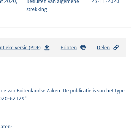
nt 2020,
Besluiten van algemene
23-11-2020
strekking
ntieke versie (PDF)
b
Printen
Delen
e
s
t
a
n
ie van Buitenlandse Zaken. De publicatie is van het type
d
-2020-62129".
s
g
r
maten:
o