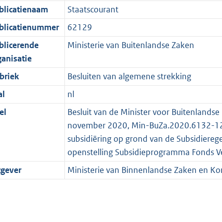
blicatienaam
Staatscourant
blicatienummer
62129
blicerende
Ministerie van Buitenlandse Zaken
ganisatie
briek
Besluiten van algemene strekking
al
nl
el
Besluit van de Minister voor Buitenland
november 2020, Min-BuZa.2020.6132-12, t
subsidiëring op grond van de Subsidiereg
openstelling Subsidieprogramma Fonds
tgever
Ministerie van Binnenlandse Zaken en Koni