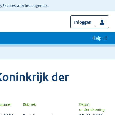
g. Excuses voor het ongemak.
Inloggen
Help
oninkrijk der
nummer
Rubriek
Datum
ondertekening