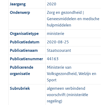
e
t
Jaargang
2020
a
a
m
r
:
e
t
a
a
m
Onderwerp
Zorg en gezondheid |
2
:
t
a
a
Geneesmiddelen en medische
K
2
t
a
hulpmiddelen
b
K
t
Organisatietype
ministerie
b
Publicatiedatum
2020-08-25
Publicatienaam
Staatscourant
Publicatienummer
44163
Publicerende
Ministerie van
organisatie
Volksgezondheid, Welzijn en
Sport
Subrubriek
algemeen verbindend
voorschrift (ministeriële
regeling)