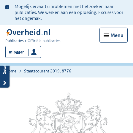
Ter
Mogelijk ervaart u problemen met het zoeken naar
informatie:
publicaties. We werken aan een oplossing. Excuses voor
het ongemak.
Menu
U
Publicaties
Officiële publicaties
bent
Inloggen
nu
hier:
Home
Staatscourant 2019, 8776