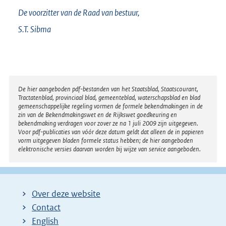
De voorzitter van de Raad van bestuur,
S.T.
Sibma
Disclaimer
De hier aangeboden pdf-bestanden van het Staatsblad, Staatscourant,
Tractatenblad, provinciaal blad, gemeenteblad, waterschapsblad en blad
gemeenschappelijke regeling vormen de formele bekendmakingen in de
zin van de Bekendmakingswet en de Rijkswet goedkeuring en
bekendmaking verdragen voor zover ze na 1 juli 2009 zijn uitgegeven.
Voor pdf-publicaties van vóór deze datum geldt dat alleen de in papieren
vorm uitgegeven bladen formele status hebben; de hier aangeboden
elektronische versies daarvan worden bij wijze van service aangeboden.
Over deze website
Contact
English