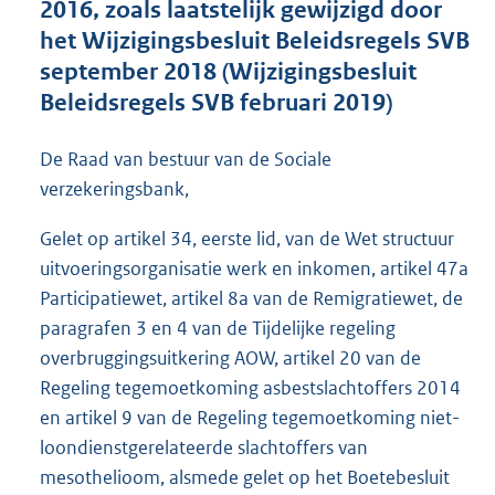
2016, zoals laatstelijk gewijzigd door
o
het Wijzigingsbesluit Beleidsregels SVB
t
t
september 2018 (Wijzigingsbesluit
e
Beleidsregels SVB februari 2019)
:
3
2
De Raad van bestuur van de Sociale
2
verzekeringsbank,
K
b
Gelet op artikel 34, eerste lid, van de Wet structuur
uitvoeringsorganisatie werk en inkomen, artikel 47a
Participatiewet, artikel 8a van de Remigratiewet, de
paragrafen 3 en 4 van de Tijdelijke regeling
overbruggingsuitkering AOW, artikel 20 van de
Regeling tegemoetkoming asbestslachtoffers 2014
en artikel 9 van de Regeling tegemoetkoming niet-
loondienstgerelateerde slachtoffers van
mesothelioom, alsmede gelet op het Boetebesluit