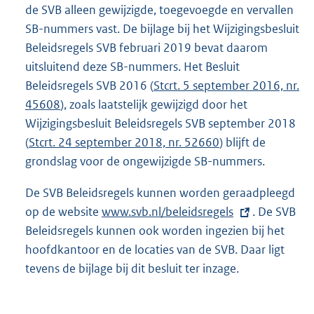
de SVB alleen gewijzigde, toegevoegde en vervallen
SB-nummers vast. De bijlage bij het Wijzigingsbesluit
Beleidsregels SVB februari 2019 bevat daarom
uitsluitend deze SB-nummers. Het Besluit
Beleidsregels SVB 2016 (
Stcrt. 5 september 2016, nr.
45608
), zoals laatstelijk gewijzigd door het
Wijzigingsbesluit Beleidsregels SVB september 2018
(
Stcrt. 24 september 2018, nr. 52660
) blijft de
grondslag voor de ongewijzigde SB-nummers.
De SVB Beleidsregels kunnen worden geraadpleegd
op de website
E
www.svb.nl/beleidsregels
. De SVB
Beleidsregels kunnen ook worden ingezien bij het
x
hoofdkantoor en de locaties van de SVB. Daar ligt
t
tevens de bijlage bij dit besluit ter inzage.
e
r
n