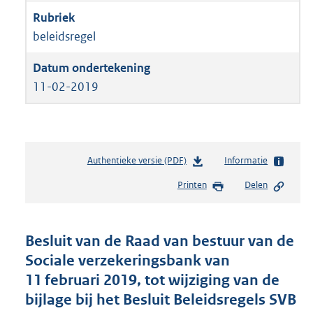
beleidsregel
11-02-2019
Authentieke versie (PDF)
b
Informatie
e
Printen
Delen
s
t
a
n
Besluit van de Raad van bestuur van de
d
Sociale verzekeringsbank van
s
11 februari 2019, tot wijziging van de
g
r
bijlage bij het Besluit Beleidsregels SVB
o