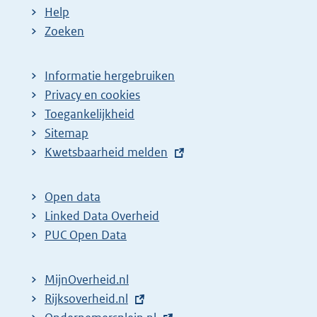
Help
Zoeken
Informatie hergebruiken
Privacy en cookies
Toegankelijkheid
Sitemap
E
Kwetsbaarheid melden
x
t
Open data
e
Linked Data Overheid
r
PUC Open Data
n
e
MijnOverheid.nl
l
E
Rijksoverheid.nl
i