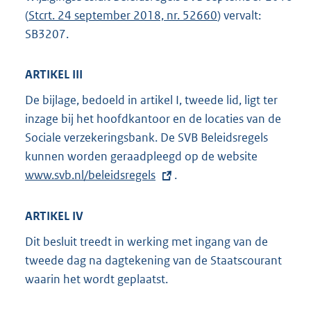
(
Stcrt. 24 september 2018, nr. 52660
) vervalt:
SB3207.
ARTIKEL III
De bijlage, bedoeld in artikel I, tweede lid, ligt ter
inzage bij het hoofdkantoor en de locaties van de
Sociale verzekeringsbank. De SVB Beleidsregels
kunnen worden geraadpleegd op de website
E
www.svb.nl/beleidsregels
.
x
t
e
ARTIKEL IV
r
Dit besluit treedt in werking met ingang van de
n
tweede dag na dagtekening van de Staatscourant
e
waarin het wordt geplaatst.
l
i