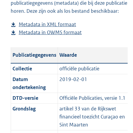
publicatiegegevens (metadata) die bij deze publicatie
p
d
a
o
g
s
d
n
horen. Deze zijn ook als los bestand beschikbaar:
u
p
d
a
r
g
s
d
b
u
p
d
o
r
g
s
Metadata in XML formaat
b
l
b
u
p
o
o
r
g
Metadata in OWMS formaat
e
b
i
l
b
u
t
o
o
r
s
e
c
i
l
b
t
t
o
o
t
s
a
c
i
l
e
t
t
o
Publicatiegegevens
Waarde
a
t
t
a
c
i
:
e
t
t
n
a
i
t
a
c
1
:
e
t
Collectie
officiële publicatie
d
n
e
i
t
a
1
2
:
e
Datum
2019-02-01
s
d
i
e
i
t
3
8
6
:
ondertekening
g
s
n
i
e
i
K
K
K
4
r
g
DTD-versie
Officiële Publicaties, versie 1.1
f
n
i
e
b
b
b
K
o
r
o
f
n
i
b
Grondslag
artikel 33 van de Rijkswet
o
o
r
o
f
n
financieel toezicht Curaçao en
t
o
m
r
o
f
Sint Maarten
t
t
a
m
r
o