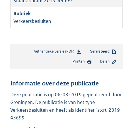
Staatscourant 2019, 43699
Verkeersbesluiten
Authentieke versie (PDF)
b
Gerelateerd
e
Printen
Delen
s
t
a
n
Informatie over deze publicatie
d
s
Deze publicatie is op 06-08-2019 gepubliceerd door
g
Groningen. De publicatie is van het type
r
Verkeersbesluiten en heeft als identifier "stcrt-2019-
o
43699".
o
t