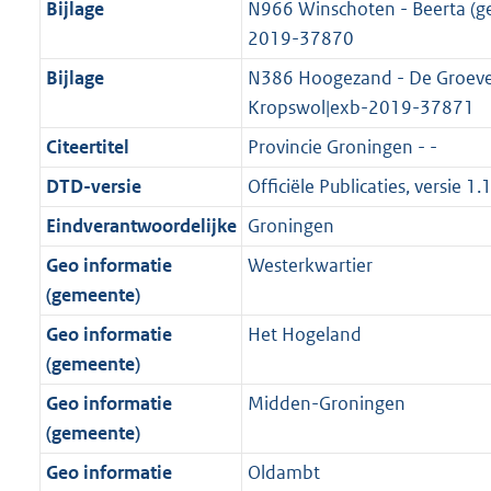
t
Bijlage
N966 Winschoten - Beerta (g
b
2019-37870
Bijlage
N386 Hoogezand - De Groeve
Kropswol|exb-2019-37871
Citeertitel
Provincie Groningen - -
DTD-versie
Officiële Publicaties, versie 1.
Eindverantwoordelijke
Groningen
Geo informatie
Westerkwartier
(gemeente)
Geo informatie
Het Hogeland
(gemeente)
Geo informatie
Midden-Groningen
(gemeente)
Geo informatie
Oldambt