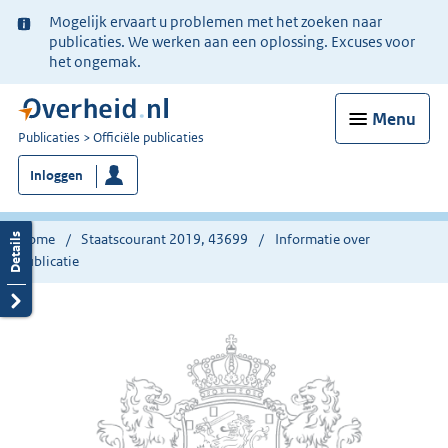
Ter
Mogelijk ervaart u problemen met het zoeken naar
informatie:
publicaties. We werken aan een oplossing. Excuses voor
het ongemak.
Menu
U
Publicaties
Officiële publicaties
bent
Inloggen
nu
hier:
Home
Staatscourant 2019, 43699
Informatie over
publicatie