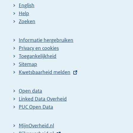
English
Help
Zoeken
Informatie hergebruiken
Privacy en cookies
Toegankelijkheid
Sitemap
E
Kwetsbaarheid melden
x
t
Open data
e
Linked Data Overheid
r
PUC Open Data
n
e
MijnOverheid.nl
l