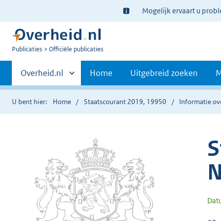
Ter
Mogelijk ervaart u prob
informatie:
U
Publicaties
Officiële publicaties
bent
Primaire
nu
Andere
Overheid.nl
Home
Uitgebreid zoeken
M
hier:
sites
navigatie
binnen
U bent hier:
Home
Staatscourant 2019, 19950
Informatie ov
S
N
Dat