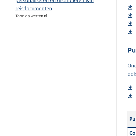
personaliseren en distribueren van
reisdocumenten
Toon op wetten.nl
Pu
Ond
ook
Pu
Col