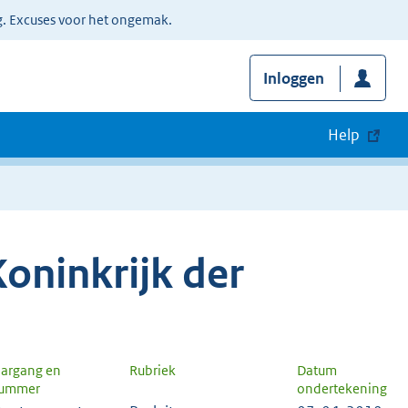
g. Excuses voor het ongemak.
Inloggen
Help
oninkrijk der
aargang en
Rubriek
Datum
ummer
ondertekening