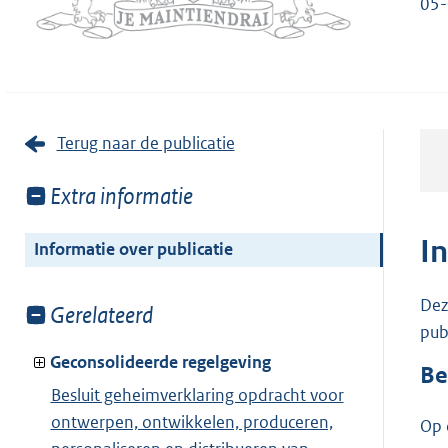
05-
Terug naar de publicatie
Toon
Extra informatie
meer
van:
I
Informatie over publicatie
Dez
Toon
Gerelateerd
pub
meer
van:
Geconsolideerde regelgeving
Be
Besluit geheimverklaring opdracht voor
ontwerpen, ontwikkelen, produceren,
Op 