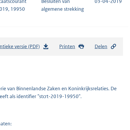
taatscourant
Besluiten van
03-04-2019
019, 19950
algemene strekking
ntieke versie (PDF)
b
Printen
Delen
e
s
t
a
n
rie van Binnenlandse Zaken en Koninkrijksrelaties. De
d
eeft als identifier "stcrt-2019-19950".
s
g
r
maten:
o