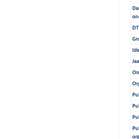
Da
on
DT
Gr
Ide
Ja
On
Or
Pu
Pu
Pu
Pu
or