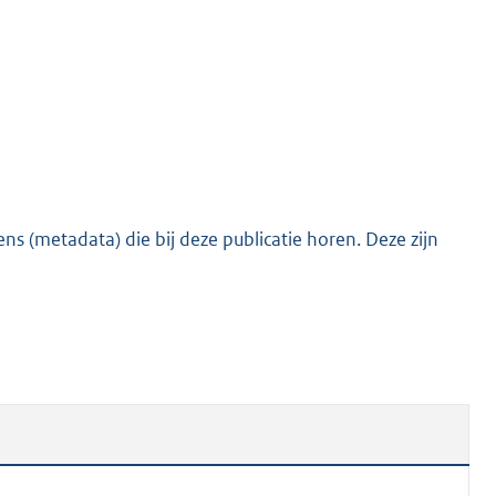
o
t
t
e
:
1
8
2
s (metadata) die bij deze publicatie horen. Deze zijn
K
b