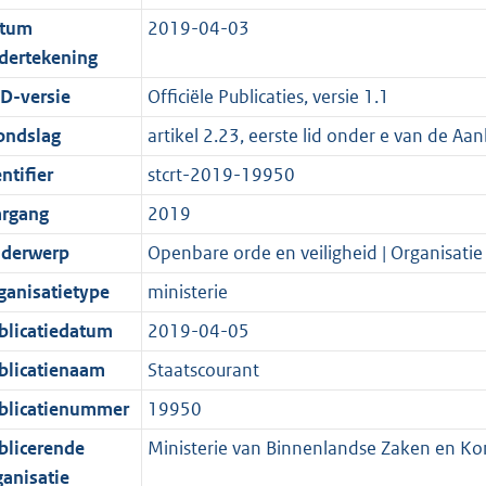
d
n
i
t
a
c
1
:
e
t
tum
2019-04-03
s
d
e
i
t
a
8
2
:
e
dertekening
g
s
i
e
i
t
2
9
6
:
r
g
n
i
e
i
K
K
K
4
D-versie
Officiële Publicaties, versie 1.1
o
r
f
n
i
e
b
b
b
K
ondslag
artikel 2.23, eerste lid onder e van de A
o
o
o
f
n
i
b
ntifier
stcrt-2019-19950
t
o
r
o
f
n
t
t
m
r
o
f
argang
2019
e
t
a
m
r
o
derwerp
Openbare orde en veiligheid | Organisatie
:
e
a
a
m
r
ganisatietype
ministerie
2
:
t
a
a
m
K
2
t
a
a
blicatiedatum
2019-04-05
b
K
t
a
blicatienaam
Staatscourant
b
t
blicatienummer
19950
blicerende
Ministerie van Binnenlandse Zaken en Koni
ganisatie