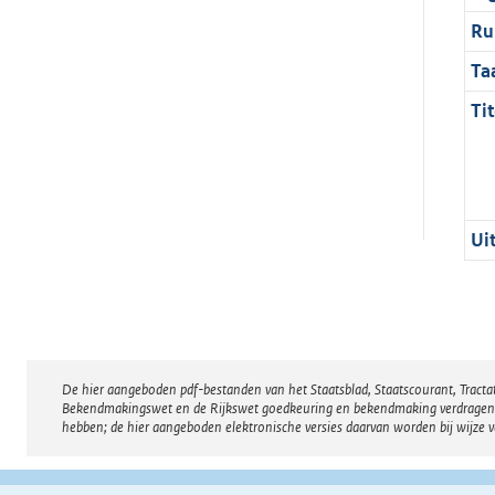
Ru
Ta
Tit
Ui
De hier aangeboden pdf-bestanden van het Staatsblad, Staatscourant, Tract
Disclaimer
Bekendmakingswet en de Rijkswet goedkeuring en bekendmaking verdragen voor
hebben; de hier aangeboden elektronische versies daarvan worden bij wijze 