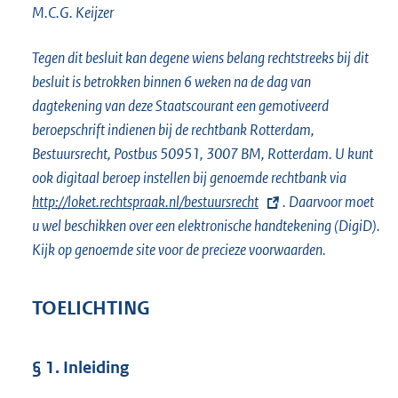
M.C.G.
Keijzer
Tegen dit besluit kan degene wiens belang rechtstreeks bij dit
besluit is betrokken binnen 6 weken na de dag van
dagtekening van deze Staatscourant een gemotiveerd
beroepschrift indienen bij de rechtbank Rotterdam,
Bestuursrecht, Postbus 50951, 3007 BM, Rotterdam. U kunt
ook digitaal beroep instellen bij genoemde rechtbank via
E
http://loket.rechtspraak.nl/bestuursrecht
. Daarvoor moet
x
u wel beschikken over een elektronische handtekening (DigiD).
t
Kijk op genoemde site voor de precieze voorwaarden.
e
r
n
TOELICHTING
e
l
§ 1. Inleiding
i
n