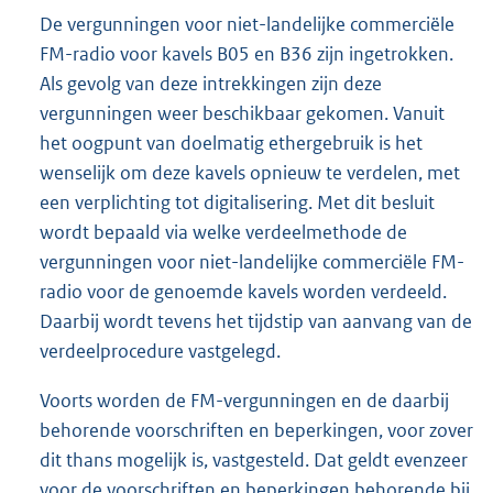
k
De vergunningen voor niet-landelijke commerciële
:
FM-radio voor kavels B05 en B36 zijn ingetrokken.
Als gevolg van deze intrekkingen zijn deze
vergunningen weer beschikbaar gekomen. Vanuit
het oogpunt van doelmatig ethergebruik is het
wenselijk om deze kavels opnieuw te verdelen, met
een verplichting tot digitalisering. Met dit besluit
wordt bepaald via welke verdeelmethode de
vergunningen voor niet-landelijke commerciële FM-
radio voor de genoemde kavels worden verdeeld.
Daarbij wordt tevens het tijdstip van aanvang van de
verdeelprocedure vastgelegd.
Voorts worden de FM-vergunningen en de daarbij
behorende voorschriften en beperkingen, voor zover
dit thans mogelijk is, vastgesteld. Dat geldt evenzeer
voor de voorschriften en beperkingen behorende bij