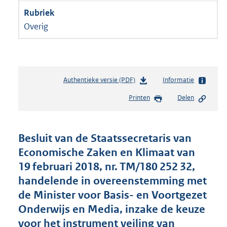
Overig
Authentieke versie (PDF)
b
Informatie
e
Printen
Delen
s
t
a
n
Besluit van de Staatssecretaris van
d
Economische Zaken en Klimaat van
s
19 februari 2018, nr. TM/180 252 32,
g
r
handelende in overeenstemming met
o
de Minister voor Basis- en Voortgezet
o
Onderwijs en Media, inzake de keuze
t
t
voor het instrument veiling van