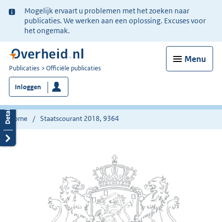
Ter
Mogelijk ervaart u problemen met het zoeken naar
informatie:
publicaties. We werken aan een oplossing. Excuses voor
het ongemak.
Menu
U
Publicaties
Officiële publicaties
bent
Inloggen
nu
hier:
Home
Staatscourant 2018, 9364