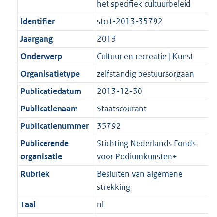
het specifiek cultuurbeleid
:
e
t
a
a
m
2
:
Identifier
stcrt-2013-35792
t
a
a
K
2
t
a
Jaargang
2013
b
K
t
Onderwerp
Cultuur en recreatie | Kunst
b
Organisatietype
zelfstandig bestuursorgaan
Publicatiedatum
2013-12-30
Publicatienaam
Staatscourant
Publicatienummer
35792
Publicerende
Stichting Nederlands Fonds
organisatie
voor Podiumkunsten+
Rubriek
Besluiten van algemene
strekking
Taal
nl