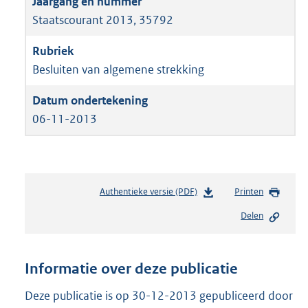
Staatscourant 2013, 35792
Besluiten van algemene strekking
06-11-2013
Authentieke versie (PDF)
b
Printen
e
Delen
s
t
a
n
Informatie over deze publicatie
d
s
Deze publicatie is op 30-12-2013 gepubliceerd door
g