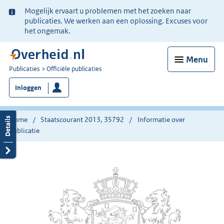
Ter
Mogelijk ervaart u problemen met het zoeken naar
informatie:
publicaties. We werken aan een oplossing. Excuses voor
het ongemak.
Menu
U
Publicaties
Officiële publicaties
bent
Inloggen
nu
hier:
Home
Staatscourant 2013, 35792
Informatie over
publicatie