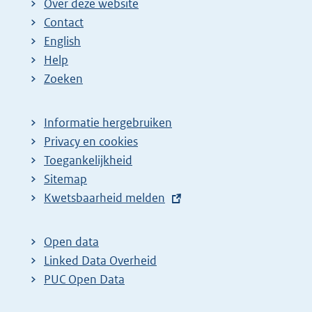
Over deze website
Contact
English
Help
Zoeken
Informatie hergebruiken
Privacy en cookies
Toegankelijkheid
Sitemap
E
Kwetsbaarheid melden
x
t
Open data
e
Linked Data Overheid
r
PUC Open Data
n
e