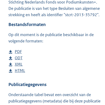
Stichting Nederlands Fonds voor Podiumkunsten+.
r
De publicatie is van het type Besluiten van algemene
o
strekking en heeft als identifier "stcrt-2013-35792".
o
t
Bestandsformaten
t
e
Op dit moment is de publicatie beschikbaar in de
:
3
volgende formaten:
2
3
D
PDF
b
K
o
D
ODT
e
b
b
w
o
D
XML
s
e
b
n
w
o
D
HTML
t
s
e
b
l
n
w
o
a
t
s
e
o
l
n
w
n
a
t
s
Publicatiegegevens
a
o
l
n
d
n
a
t
Onderstaande tabel bevat een overzicht van de
d
a
o
l
s
d
n
a
publicatiegegevens (metadata) die bij deze publicatie
p
d
a
o
g
s
d
n