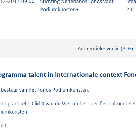
12-2013 09:00
Stichting Nederlands Fonds voor
Staa
Podiumkunsten+
201
Authentieke versie (PDF)
b
e
s
t
ogramma talent in internationale context F
a
n
 bestuur van het Fonds Podiumkunsten,
d
et op artikel 10 lid 4 van de Wet op het specifiek cultuurbe
s
iumkunsten;
g
r
uit:
o