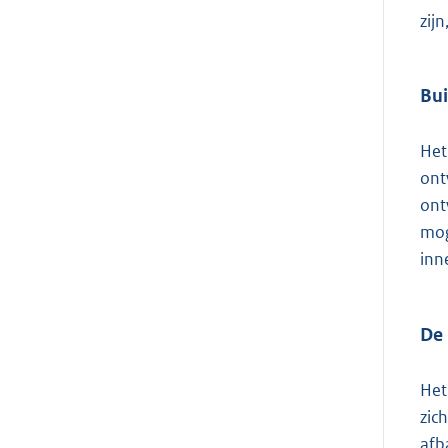
zij
Bui
Het
ont
ont
mog
inn
De
Het
zic
afb