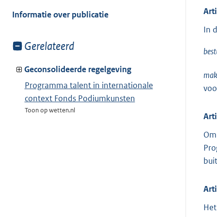
meer
van:
Art
Informatie over publicatie
In 
Toon
Gerelateerd
best
meer
van:
Geconsolideerde regelgeving
mak
Programma talent in internationale
voo
context Fonds Podiumkunsten
Toon op wetten.nl
Art
Om 
Pro
bui
Art
Het