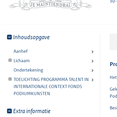
30-
Toon
Inhoudsopgave
meer
van:
Aanhef
Lichaam
Pr
Ondertekening
Het
TOELICHTING PROGRAMMA TALENT IN
INTERNATIONALE CONTEXT FONDS
Gel
PODIUMKUNSTEN
Pod
Besl
Toon
Extra informatie