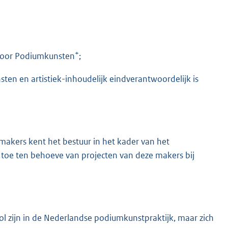
+
 voor Podiumkunsten
;
sten en artistiek-inhoudelijk eindverantwoordelijk is
K
makers kent het bestuur in het kader van het
s toe ten behoeve van projecten van deze makers bij
l zijn in de Nederlandse podiumkunstpraktijk, maar zich