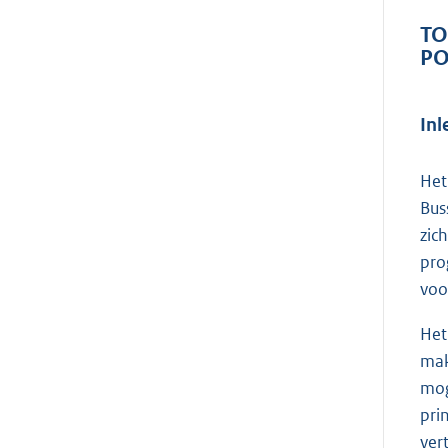
TO
PO
Inl
Het
Bus
zic
pro
voo
Het
mak
mog
pri
ver