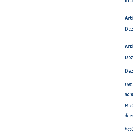
In 
Art
Dez
Arti
Dez
Dez
Het 
nam
H.
P
dire
Vast