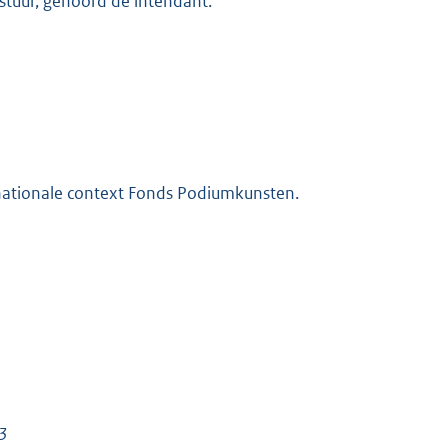
bestuur, gehoord de intendant.
rnationale context Fonds Podiumkunsten.
13