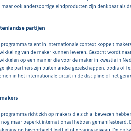
n, maar ook andersoortige eindproducten zijn denkbaar als da
tenlandse partijen
 programma talent in internationale context koppelt makers
wikkeling van de maker kunnen leveren. Gezocht wordt naar
wikkelen op een manier die voor de maker in kwestie in Nede
elijke partners zijn buitenlandse gezelschappen, podia of fe
emen in het internationale circuit in de discipline of het ge
 makers
 programma richt zich op makers die zich al bewezen hebbe
h nog maar beperkt internationaal hebben gemanifesteerd. Er 
akening op bijvoorbeeld leeftijd of ervaringsniveau. De ontwi