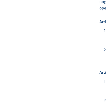
nog
ope
Art
1
2
Art
1
2