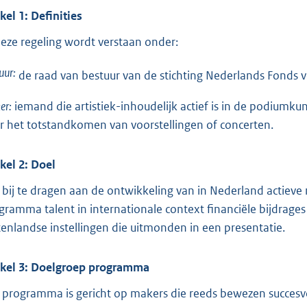
o
ikel 1: Definities
t
deze regeling wordt verstaan onder:
t
e
uur:
de raad van bestuur van de stichting Nederlands Fonds
:
3
er:
iemand die artistiek-inhoudelijk actief is in de podiumkun
2
r het totstandkomen van voorstellingen of concerten.
3
ikel 2: Doel
b
bij te dragen aan de ontwikkeling van in Nederland actieve 
gramma talent in internationale context financiële bijdrage
tenlandse instellingen die uitmonden in een presentatie.
ikel 3: Doelgroep programma
 programma is gericht op makers die reeds bewezen succesvo