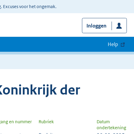
g. Excuses voor het ongemak.
Inloggen
Help
oninkrijk der
gang en nummer
Rubriek
Datum
ondertekening