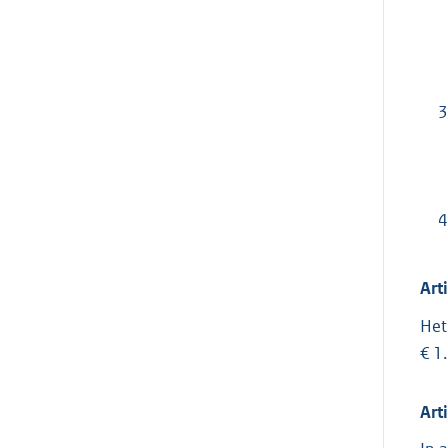
3
4
Art
Het
€ 1
Art