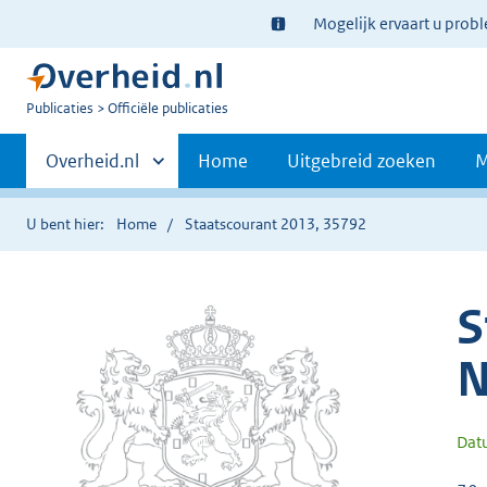
Ter
Mogelijk ervaart u prob
informatie:
U
Publicaties
Officiële publicaties
bent
Primaire
nu
Andere
Overheid.nl
Home
Uitgebreid zoeken
M
hier:
sites
navigatie
binnen
U bent hier:
Home
Staatscourant 2013, 35792
S
N
Dat