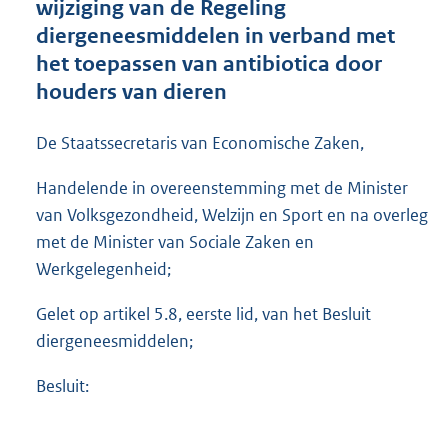
wijziging van de Regeling
o
diergeneesmiddelen in verband met
o
het toepassen van antibiotica door
t
t
houders van dieren
e
:
De Staatssecretaris van Economische Zaken,
1
,
Handelende in overeenstemming met de Minister
4
M
van Volksgezondheid, Welzijn en Sport en na overleg
b
met de Minister van Sociale Zaken en
Werkgelegenheid;
Gelet op artikel 5.8, eerste lid, van het Besluit
diergeneesmiddelen;
Besluit: