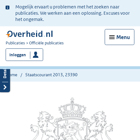
Ter
Mogelijk ervaart u problemen met het zoeken naar
informatie:
publicaties. We werken aan een oplossing. Excuses voor
het ongemak.
Menu
U
Publicaties
Officiële publicaties
bent
Inloggen
nu
hier:
Home
Staatscourant 2013, 23390