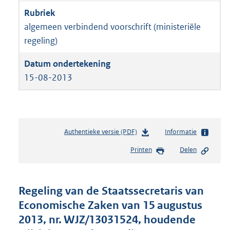
algemeen verbindend voorschrift (ministeriële
regeling)
15-08-2013
Authentieke versie (PDF)
b
Informatie
e
Printen
Delen
s
t
a
n
Regeling van de Staatssecretaris van
d
Economische Zaken van 15 augustus
s
2013, nr. WJZ/13031524, houdende
g
r