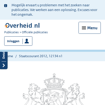
Ter
Mogelijk ervaart u problemen met het zoeken naar
informatie:
publicaties. We werken aan een oplossing. Excuses voor
het ongemak.
Menu
U
Publicaties
Officiële publicaties
bent
Inloggen
nu
hier:
Home
Staatscourant 2012, 12134 n1