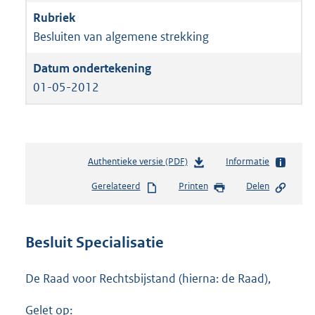
Besluiten van algemene strekking
01-05-2012
Authentieke versie (PDF)
b
Informatie
e
Gerelateerd
Printen
Delen
s
t
a
n
Besluit Specialisatie
d
s
De Raad voor Rechtsbijstand (hierna: de Raad),
g
r
Gelet op:
o