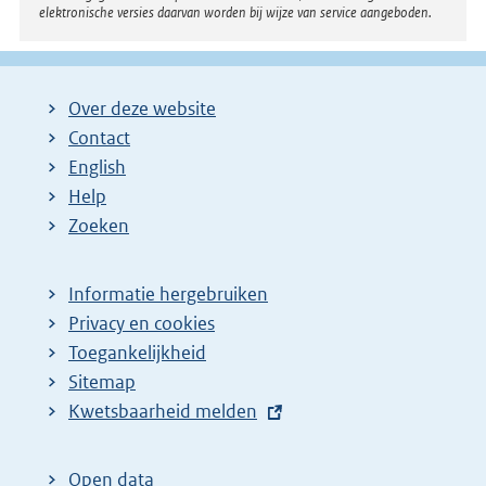
elektronische versies daarvan worden bij wijze van service aangeboden.
Over deze website
Contact
English
Help
Zoeken
Informatie hergebruiken
Privacy en cookies
Toegankelijkheid
Sitemap
E
Kwetsbaarheid melden
x
t
Open data