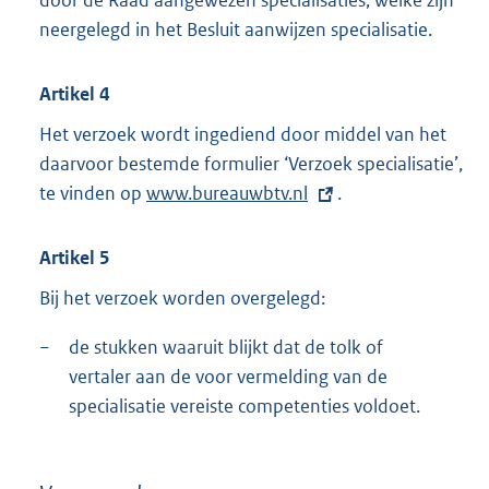
door de Raad aangewezen specialisaties, welke zijn
neergelegd in het Besluit aanwijzen specialisatie.
Artikel 4
Het verzoek wordt ingediend door middel van het
daarvoor bestemde formulier ‘Verzoek specialisatie’,
te vinden op
E
www.bureauwbtv.nl
.
x
t
Artikel 5
e
Bij het verzoek worden overgelegd:
r
n
−
de stukken waaruit blijkt dat de tolk of
e
vertaler aan de voor vermelding van de
l
specialisatie vereiste competenties voldoet.
i
n
k