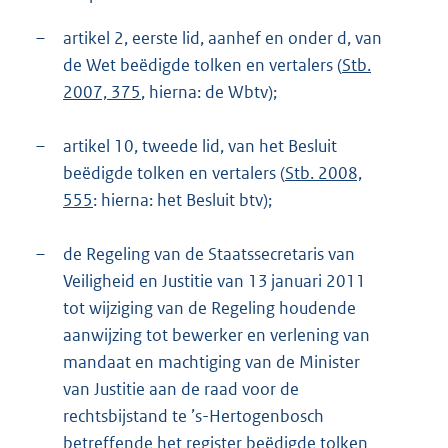
o
t
–
artikel 2, eerste lid, aanhef en onder d, van
t
de Wet beëdigde tolken en vertalers (
Stb.
e
2007, 375
, hierna: de Wbtv);
:
3
9
–
artikel 10, tweede lid, van het Besluit
3
beëdigde tolken en vertalers (
Stb. 2008,
K
555
: hierna: het Besluit btv);
b
–
de Regeling van de Staatssecretaris van
Veiligheid en Justitie van 13 januari 2011
tot wijziging van de Regeling houdende
aanwijzing tot bewerker en verlening van
mandaat en machtiging van de Minister
van Justitie aan de raad voor de
rechtsbijstand te ’s-Hertogenbosch
betreffende het register beëdigde tolken