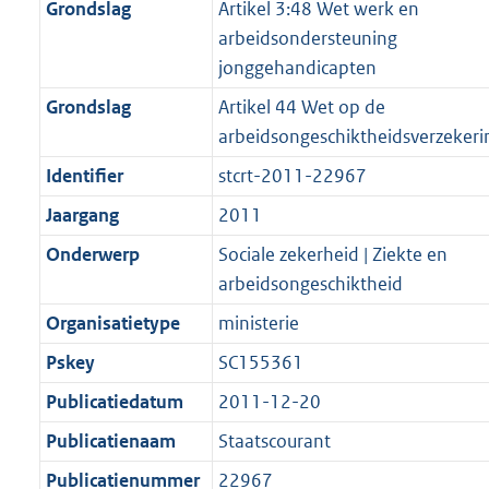
Grondslag
Artikel 3:48 Wet werk en
e
t
a
a
m
r
arbeidsondersteuning
:
e
t
a
a
m
jonggehandicapten
2
:
t
a
a
K
2
Grondslag
Artikel 44 Wet op de
t
a
b
K
arbeidsongeschiktheidsverzekeri
t
b
Identifier
stcrt-2011-22967
Jaargang
2011
Onderwerp
Sociale zekerheid | Ziekte en
arbeidsongeschiktheid
Organisatietype
ministerie
Pskey
SC155361
Publicatiedatum
2011-12-20
Publicatienaam
Staatscourant
Publicatienummer
22967