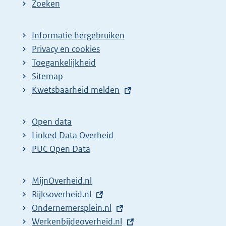
Zoeken
Informatie hergebruiken
Privacy en cookies
Toegankelijkheid
Sitemap
E
Kwetsbaarheid melden
x
t
Open data
e
Linked Data Overheid
r
PUC Open Data
n
e
MijnOverheid.nl
l
E
Rijksoverheid.nl
i
x
E
Ondernemersplein.nl
n
t
x
E
Werkenbijdeoverheid.nl
k