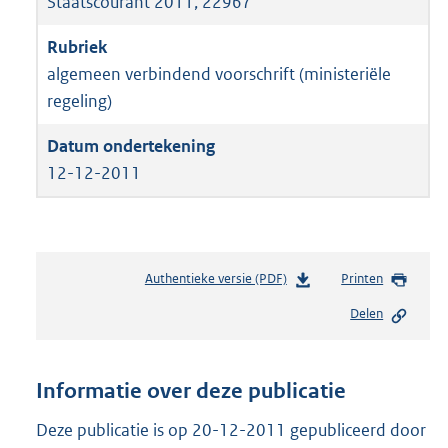
Staatscourant 2011, 22967
algemeen verbindend voorschrift (ministeriële
regeling)
12-12-2011
Authentieke versie (PDF)
b
Printen
e
Delen
s
t
a
n
Informatie over deze publicatie
d
s
Deze publicatie is op 20-12-2011 gepubliceerd door
g