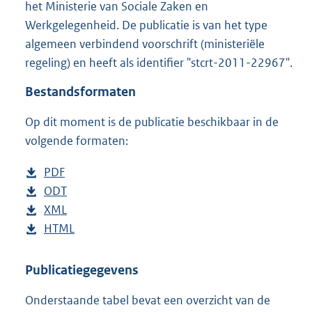
het Ministerie van Sociale Zaken en
r
Werkgelegenheid. De publicatie is van het type
o
algemeen verbindend voorschrift (ministeriële
o
t
regeling) en heeft als identifier "stcrt-2011-22967".
t
e
Bestandsformaten
:
1
Op dit moment is de publicatie beschikbaar in de
9
volgende formaten:
4
K
D
PDF
b
b
o
D
ODT
e
b
w
o
D
XML
s
e
b
n
w
o
D
HTML
t
s
e
b
l
n
w
o
a
t
s
e
o
l
n
w
n
a
t
s
Publicatiegegevens
a
o
l
n
d
n
a
t
Onderstaande tabel bevat een overzicht van de
d
a
o
l
s
d
n
a