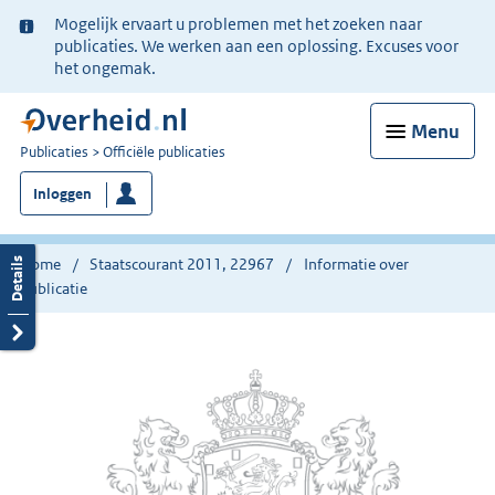
Ter
Mogelijk ervaart u problemen met het zoeken naar
informatie:
publicaties. We werken aan een oplossing. Excuses voor
het ongemak.
Menu
U
Publicaties
Officiële publicaties
bent
Inloggen
nu
hier:
Home
Staatscourant 2011, 22967
Informatie over
publicatie