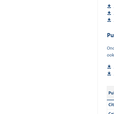
Pu
Ond
ook
Pu
Cit
Col