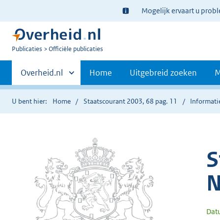
Ter
Mogelijk ervaart u prob
informatie:
U
Publicaties
Officiële publicaties
bent
Primaire
nu
Andere
Overheid.nl
Home
Uitgebreid zoeken
M
hier:
sites
navigatie
binnen
U bent hier:
Home
Staatscourant 2003, 68 pag. 11
Informati
S
N
Dat