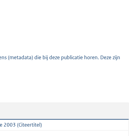
o
t
t
e
:
2
9
s (metadata) die bij deze publicatie horen. Deze zijn
K
b
 2003 (Citeertitel)