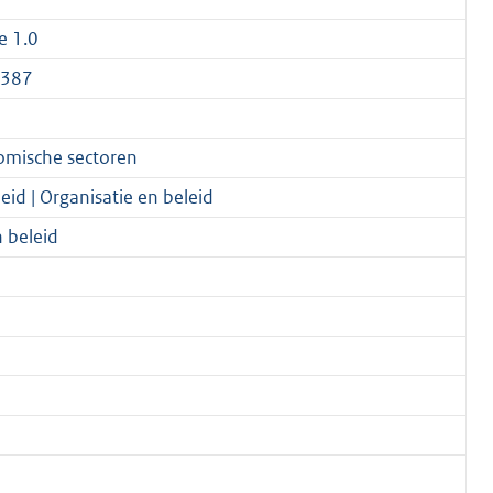
ie 1.0
9387
omische sectoren
id | Organisatie en beleid
n beleid