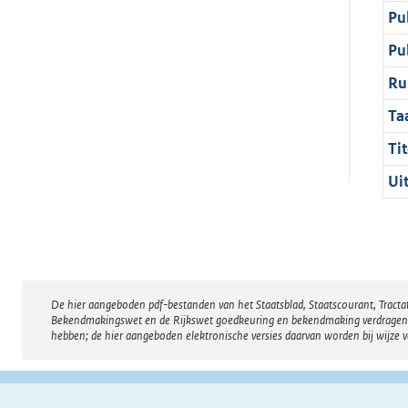
Pu
Pu
Ru
Ta
Tit
Ui
De hier aangeboden pdf-bestanden van het Staatsblad, Staatscourant, Tract
Disclaimer
Bekendmakingswet en de Rijkswet goedkeuring en bekendmaking verdragen voor
hebben; de hier aangeboden elektronische versies daarvan worden bij wijze 