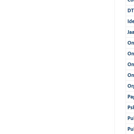
DT
Ide
Ja
On
On
On
On
Or
Pa
Ps
Pu
Pu