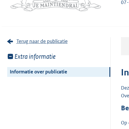
07
Terug naar de publicatie
Toon
Extra informatie
meer
van:
I
Informatie over publicatie
Dez
Ove
Be
Op 