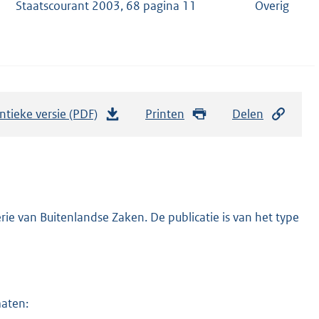
Staatscourant 2003, 68 pagina 11
Overig
ntieke versie (PDF)
b
Printen
Delen
e
s
t
a
n
ie van Buitenlandse Zaken. De publicatie is van het type
d
s
g
r
maten:
o