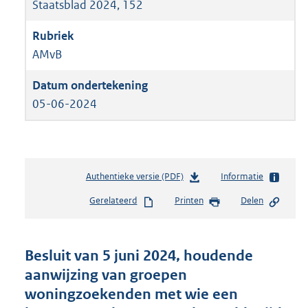
Staatsblad 2024, 152
AMvB
05-06-2024
Authentieke versie (PDF)
b
Informatie
e
Gerelateerd
Printen
Delen
s
t
a
n
Besluit van 5 juni 2024, houdende
d
aanwijzing van groepen
s
woningzoekenden met wie een
g
r