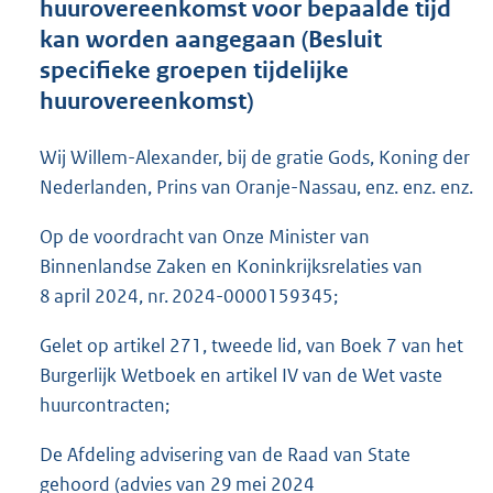
huurovereenkomst voor bepaalde tijd
o
kan worden aangegaan (Besluit
o
specifieke groepen tijdelijke
t
t
huurovereenkomst)
e
:
Wij Willem-Alexander, bij de gratie Gods, Koning der
7
6
Nederlanden, Prins van Oranje-Nassau, enz. enz. enz.
K
b
Op de voordracht van Onze Minister van
Binnenlandse Zaken en Koninkrijksrelaties van
8 april 2024, nr. 2024-0000159345;
Gelet op artikel 271, tweede lid, van Boek 7 van het
Burgerlijk Wetboek en artikel IV van de Wet vaste
huurcontracten;
De Afdeling advisering van de Raad van State
gehoord (advies van 29 mei 2024