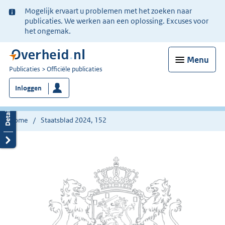
Ter
Mogelijk ervaart u problemen met het zoeken naar
informatie:
publicaties. We werken aan een oplossing. Excuses voor
het ongemak.
Menu
U
Publicaties
Officiële publicaties
bent
Inloggen
nu
hier:
Home
Staatsblad 2024, 152