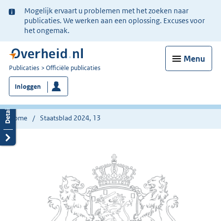
Ter
Mogelijk ervaart u problemen met het zoeken naar
informatie:
publicaties. We werken aan een oplossing. Excuses voor
het ongemak.
Menu
U
Publicaties
Officiële publicaties
bent
Inloggen
nu
hier:
Home
Staatsblad 2024, 13