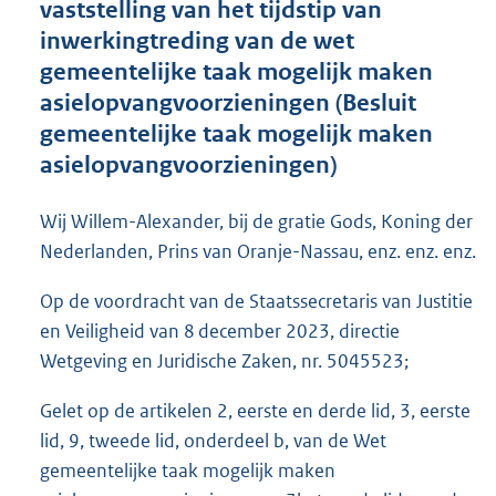
vaststelling van het tijdstip van
o
inwerkingtreding van de wet
t
t
gemeentelijke taak mogelijk maken
e
asielopvangvoorzieningen (Besluit
:
gemeentelijke taak mogelijk maken
1
0
asielopvangvoorzieningen)
2
K
Wij Willem-Alexander, bij de gratie Gods, Koning der
b
Nederlanden, Prins van Oranje-Nassau, enz. enz. enz.
Op de voordracht van de Staatssecretaris van Justitie
en Veiligheid van 8 december 2023, directie
Wetgeving en Juridische Zaken, nr. 5045523;
Gelet op de artikelen 2, eerste en derde lid, 3, eerste
lid, 9, tweede lid, onderdeel b, van de Wet
gemeentelijke taak mogelijk maken