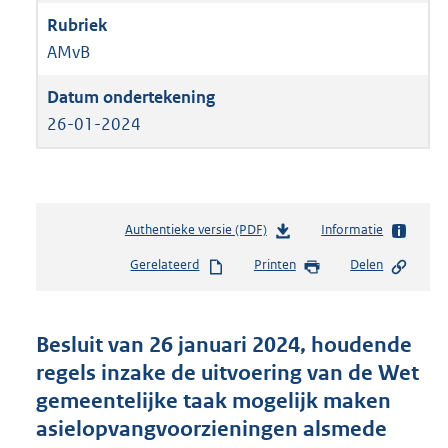
AMvB
26-01-2024
Authentieke versie (PDF)
b
Informatie
e
Gerelateerd
Printen
Delen
s
t
a
n
Besluit van 26 januari 2024, houdende
d
regels inzake de uitvoering van de Wet
s
gemeentelijke taak mogelijk maken
g
r
asielopvangvoorzieningen alsmede
o