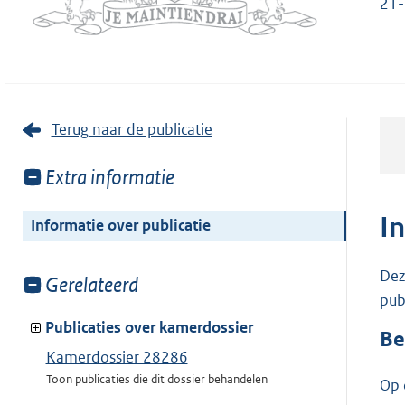
21-
Terug naar de publicatie
Toon
Extra informatie
meer
van:
I
Informatie over publicatie
Dez
Toon
Gerelateerd
pub
meer
van:
Publicaties over kamerdossier
Be
Kamerdossier 28286
Toon publicaties die dit dossier behandelen
Op 