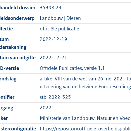
d
n
i
t
a
c
4
:
e
t
handeld dossier
35398;23
s
d
e
i
t
a
4
1
:
e
g
s
i
e
i
t
K
7
7
:
leidsonderwerp
Landbouw | Dieren
r
g
n
i
e
i
b
K
K
1
lectie
officiële publicatie
o
r
f
n
i
e
b
b
1
tum
2022-12-19
o
o
o
f
n
i
K
dertekening
t
o
r
o
f
n
b
t
t
m
r
o
f
tum van uitgifte
2022-12-21
e
t
a
m
r
o
D-versie
Officiële Publicaties, versie 1.1
:
e
a
a
m
r
ondslag
artikel VIII van de wet van 26 mei 2021 t
2
:
t
a
a
m
uitvoering van de herziene Europese dier
K
2
t
a
a
b
K
t
a
ntifier
stb-2022-525
b
t
argang
2022
ker
Ministerie van Landbouw, Natuur en Voeds
sterconfiguratie
https://repository.officiele-overheidspub