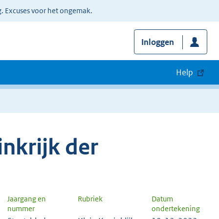
g. Excuses voor het ongemak.
Inloggen
Help
nkrijk der
Jaargang en
Rubriek
Datum
nummer
ondertekening