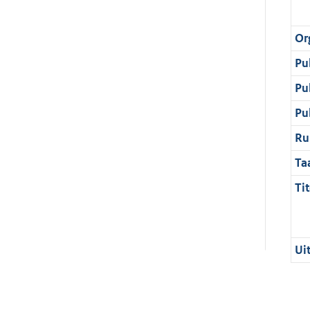
Or
Pu
Pu
Pu
Ru
Ta
Tit
Ui