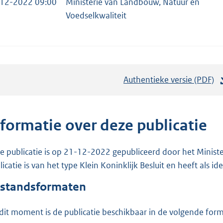
12-2022 09:00
Ministerie van Landbouw, Natuur en
Voedselkwaliteit
Authentieke versie (PDF)
b
e
s
t
nformatie over deze publicatie
a
n
e publicatie is op 21-12-2022 gepubliceerd door het Minist
d
licatie is van het type Klein Koninklijk Besluit en heeft als i
s
standsformaten
g
r
dit moment is de publicatie beschikbaar in de volgende for
o