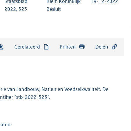
Staatsblad
Klein Koninklijk
19-12-2022
2022, 525
Besluit
Gerelateerd
Printen
Delen
erie van Landbouw, Natuur en Voedselkwaliteit. De
dentifier "stb-2022-525".
maten: