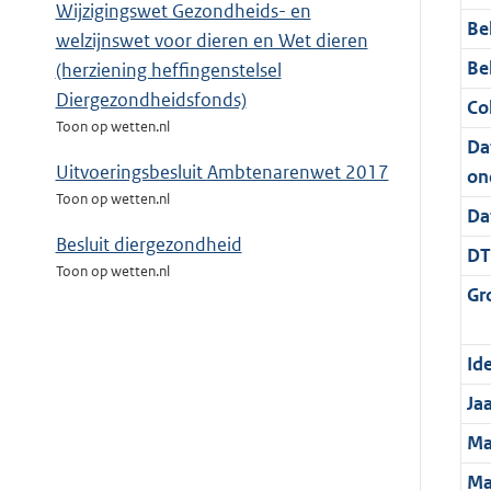
Wijzigingswet Gezondheids- en
Be
welzijnswet voor dieren en Wet dieren
Be
(herziening heffingenstelsel
Diergezondheidsfonds)
Col
Toon op wetten.nl
Da
Uitvoeringsbesluit Ambtenarenwet 2017
on
Toon op wetten.nl
Da
Besluit diergezondheid
DT
Toon op wetten.nl
Gr
Ide
Ja
Ma
Ma