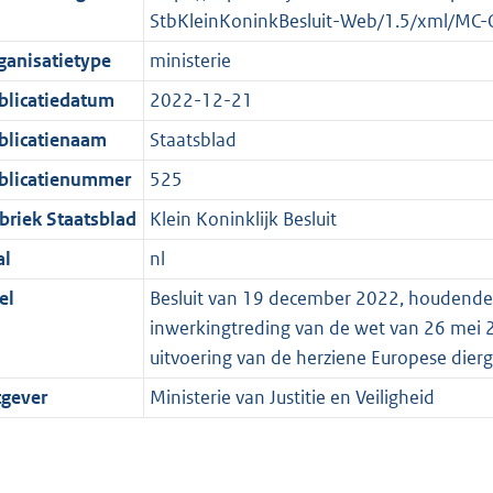
StbKleinKoninkBesluit-Web/1.5/xml/MC-
ganisatietype
ministerie
blicatiedatum
2022-12-21
blicatienaam
Staatsblad
blicatienummer
525
briek Staatsblad
Klein Koninklijk Besluit
al
nl
el
Besluit van 19 december 2022, houdende va
inwerkingtreding van de wet van 26 mei 2
uitvoering van de herziene Europese dier
tgever
Ministerie van Justitie en Veiligheid