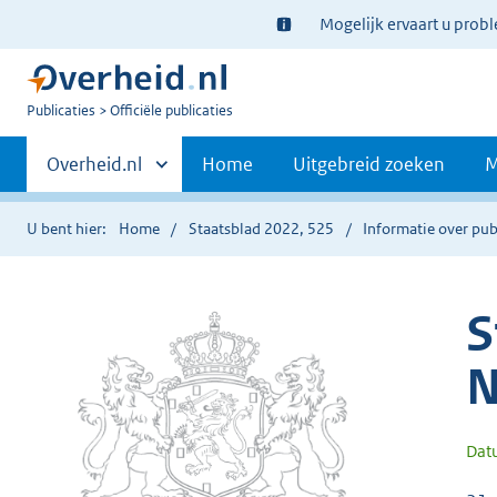
Ter
Mogelijk ervaart u prob
informatie:
U
Publicaties
Officiële publicaties
bent
Primaire
nu
Andere
Overheid.nl
Home
Uitgebreid zoeken
M
hier:
sites
navigatie
binnen
U bent hier:
Home
Staatsblad 2022, 525
Informatie over pub
S
N
Dat