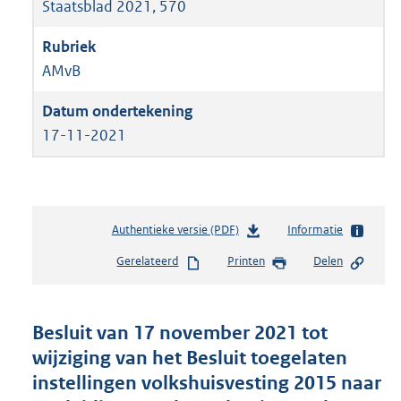
Staatsblad 2021, 570
AMvB
17-11-2021
Authentieke versie (PDF)
b
Informatie
e
Gerelateerd
Printen
Delen
s
t
a
n
Besluit van 17 november 2021 tot
d
wijziging van het Besluit toegelaten
s
instellingen volkshuisvesting 2015 naar
g
r