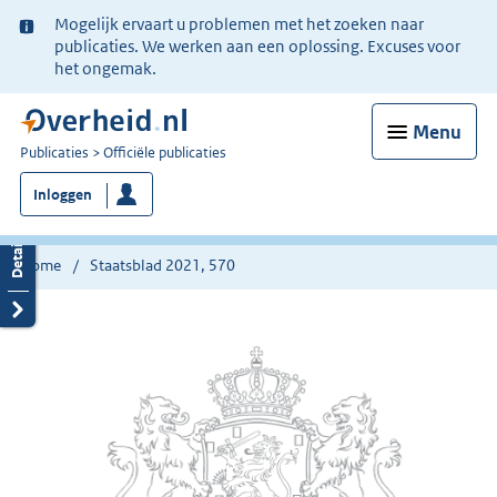
Ter
Mogelijk ervaart u problemen met het zoeken naar
informatie:
publicaties. We werken aan een oplossing. Excuses voor
het ongemak.
Menu
U
Publicaties
Officiële publicaties
bent
Inloggen
nu
hier:
Home
Staatsblad 2021, 570