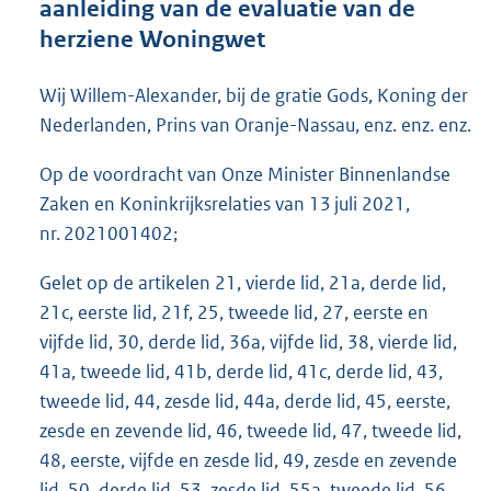
aanleiding van de evaluatie van de
o
herziene Woningwet
o
t
t
Wij Willem-Alexander, bij de gratie Gods, Koning der
e
Nederlanden, Prins van Oranje-Nassau, enz. enz. enz.
:
6
Op de voordracht van Onze Minister Binnenlandse
1
Zaken en Koninkrijksrelaties van 13 juli 2021,
3
K
nr. 2021001402;
b
Gelet op de artikelen 21, vierde lid, 21a, derde lid,
21c, eerste lid, 21f, 25, tweede lid, 27, eerste en
vijfde lid, 30, derde lid, 36a, vijfde lid, 38, vierde lid,
41a, tweede lid, 41b, derde lid, 41c, derde lid, 43,
tweede lid, 44, zesde lid, 44a, derde lid, 45, eerste,
zesde en zevende lid, 46, tweede lid, 47, tweede lid,
48, eerste, vijfde en zesde lid, 49, zesde en zevende
lid, 50, derde lid, 53, zesde lid, 55a, tweede lid, 56,