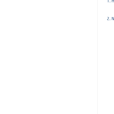
1.
H
2.
N