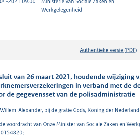
04-2021 09:00
Ministerie van Sociale Zaken en
Werkgelegenheid
Authentieke versie (PDF)
b
e
s
t
sluit van 26 maart 2021, houdende wijziging 
a
rknemersverzekeringen in verband met de de
n
or de gegevensset van de polisadministratie
d
s
 Willem-Alexander, bij de gratie Gods, Koning der Nederlande
g
de voordracht van Onze Minister van Sociale Zaken en Wer
r
00154820;
o