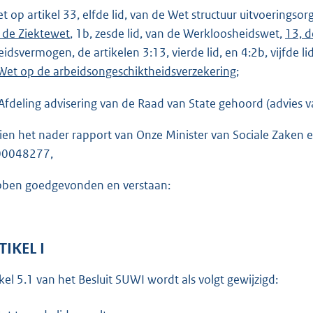
o
et op artikel 33, elfde lid, van de Wet structuur uitvoerings
t
 de Ziektewet
, 1b, zesde lid, van de Werkloosheidswet,
13, d
t
eidsvermogen, de artikelen 3:13, vierde lid, en 4:2b, vijfde l
e
Wet op de arbeidsongeschiktheidsverzekering
;
:
1
Afdeling advisering van de Raad van State gehoord (advies v
4
ien het nader rapport van Onze Minister van Sociale Zaken
5
00048277,
b
ben goedgevonden en verstaan:
TIKEL I
ikel 5.1 van het Besluit SUWI wordt als volgt gewijzigd: