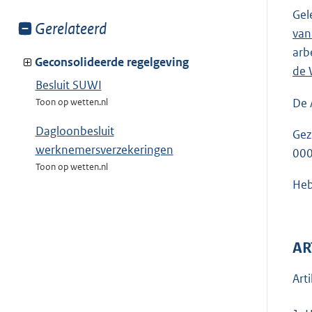
Gel
Toon
Gerelateerd
van
meer
arb
van:
Geconsolideerde regelgeving
de 
Besluit SUWI
De 
Toon op wetten.nl
Dagloonbesluit
Gez
werknemersverzekeringen
00
Toon op wetten.nl
Heb
AR
Art