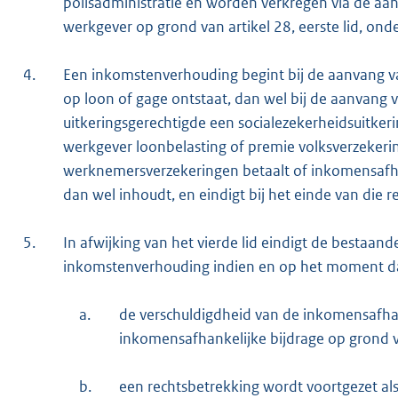
polisadministratie en worden verkregen via de aan
werkgever op grond van artikel 28, eerste lid, on
4.
Een inkomstenverhouding begint bij de aanvang va
op loon of gage ontstaat, dan wel bij de aanvang 
uitkeringsgerechtigde een socialezekerheidsuitker
werkgever loonbelasting of premie volksverzekeri
werknemersverzekeringen betaalt of inkomensafha
dan wel inhoudt, en eindigt bij het einde van die r
5.
In afwijking van het vierde lid eindigt de bestaa
inkomstenverhouding indien en op het moment d
a.
de verschuldigdheid van de inkomensafhan
inkomensafhankelijke bijdrage op grond v
b.
een rechtsbetrekking wordt voortgezet a