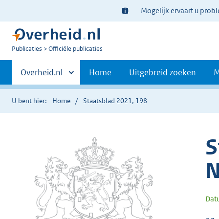
Ter
Mogelijk ervaart u prob
informatie:
U
Publicaties
Officiële publicaties
bent
Primaire
nu
Andere
Overheid.nl
Home
Uitgebreid zoeken
M
hier:
sites
navigatie
binnen
U bent hier:
Home
Staatsblad 2021, 198
S
N
Dat