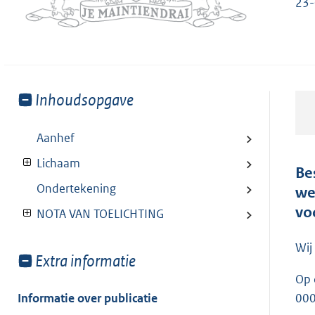
23-
Toon
Inhoudsopgave
meer
van:
Aanhef
Lichaam
Be
Ondertekening
we
vo
NOTA VAN TOELICHTING
Wij
Toon
Extra informatie
meer
Op 
van:
Informatie over publicatie
00