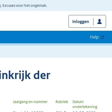
g. Excuses voor het ongemak.
Inloggen
Help
nkrijk der
Jaargang en nummer
Rubriek
Datum
ondertekening