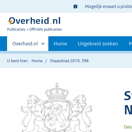
Ter
Mogelijk ervaart u prob
informatie:
U
Publicaties
Officiële publicaties
bent
Primaire
nu
Andere
Overheid.nl
Home
Uitgebreid zoeken
M
hier:
sites
navigatie
binnen
U bent hier:
Home
Staatsblad 2019, 398
S
N
Dat