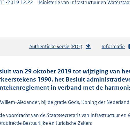
11-2019 12:22
Ministerie van Infrastructuur en Waterstaa
Authentieke versie (PDF)
b
Informatie
e
s
t
sluit van 29 oktober 2019 tot wijziging van h
a
rkeerstekens 1990, het Besluit administratie
n
ntekenreglement in verband met de harmonis
d
s
 Willem-Alexander, bij de gratie Gods, Koning der Nederlande
g
de voordracht van de Staatssecretaris van Infrastructuur en
r
fddirectie Bestuurlijke en Juridische Zaken;
o