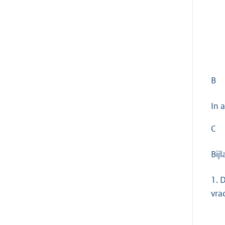
B
In 
C
Bij
1.
D
vra