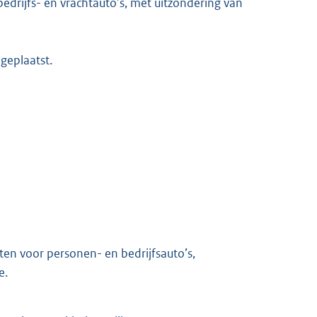
edrijfs- en vrachtauto’s, met uitzondering van
geplaatst.
en voor personen- en bedrijfsauto’s,
e.