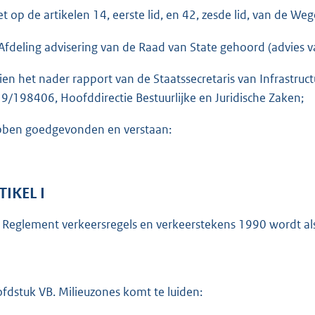
o
et op de artikelen 14, eerste lid, en 42, zesde lid, van de W
t
t
Afdeling advisering van de Raad van State gehoord (advies 
e
ien het nader rapport van de Staatssecretaris van Infrastru
:
9/198406, Hoofddirectie Bestuurlijke en Juridische Zaken;
3
4
ben goedgevonden en verstaan:
5
K
b
TIKEL I
 Reglement verkeersregels en verkeerstekens 1990 wordt als 
fdstuk VB. Milieuzones komt te luiden: