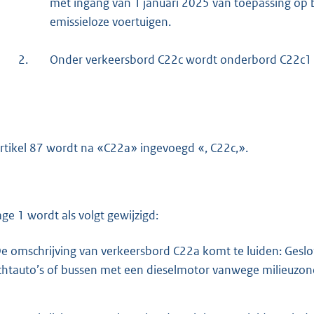
met ingang van 1 januari 2025 van toepassing op b
emissieloze voertuigen.
2.
Onder verkeersbord C22c wordt onderbord C22c1 
artikel 87 wordt na «C22a» ingevoegd «, C22c,».
lage 1 wordt als volgt gewijzigd:
e omschrijving van verkeersbord C22a komt te luiden: Geslot
chtauto’s of bussen met een dieselmotor vanwege milieuzon