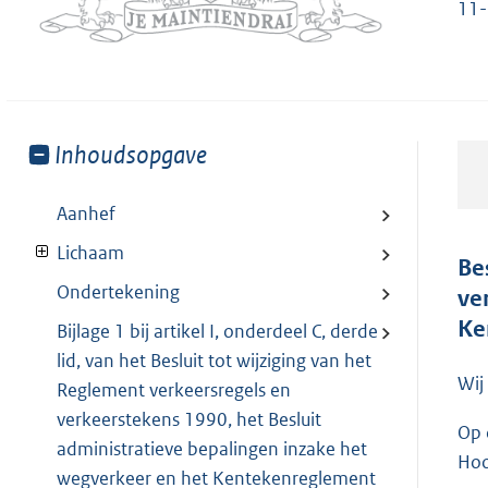
11-
Toon
Inhoudsopgave
meer
van:
Aanhef
Lichaam
Be
Ondertekening
ve
Ke
Bijlage 1 bij artikel I, onderdeel C, derde
lid, van het Besluit tot wijziging van het
Wij
Reglement verkeersregels en
verkeerstekens 1990, het Besluit
Op 
administratieve bepalingen inzake het
Hoo
wegverkeer en het Kentekenreglement