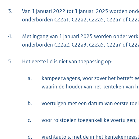
3.
Van 1 januari 2022 tot 1 januari 2025 worden ond
onderborden C22a1, C22a2, C22a5, C22a7 of C22a
4.
Met ingang van 1 januari 2025 worden onder verk
onderborden C22a2, C22a3, C22a5, C22a7 of C22a
5.
Het eerste lid is niet van toepassing op:
a.
kampeerwagens, voor zover het betreft e
waarin de houder van het kenteken van he
b.
voertuigen met een datum van eerste toela
c.
voor rolstoelen toegankelijke voertuigen;
d.
vrachtauto’s, met de in het kentekenregist