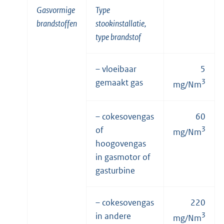
Gasvormige
Type
brandstoffen
stookinstallatie,
type brandstof
– vloeibaar
5
gemaakt gas
3
mg/Nm
– cokesovengas
60
of
3
mg/Nm
hoogovengas
in gasmotor of
gasturbine
– cokesovengas
220
in andere
3
mg/Nm