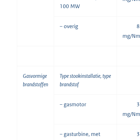
100 MW
– overig
8
mg/N
Gasvormige
Type stookinstallatie, type
brandstoffen
brandstof
– gasmotor
3
mg/N
– gasturbine, met
3