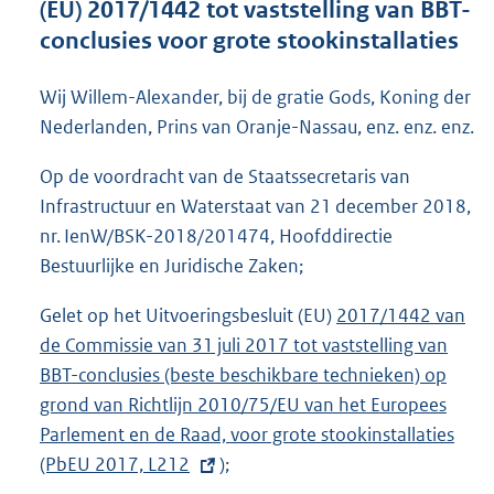
(EU) 2017/1442 tot vaststelling van BBT-
o
conclusies voor grote stookinstallaties
t
t
e
Wij Willem-Alexander, bij de gratie Gods, Koning der
:
Nederlanden, Prins van Oranje-Nassau, enz. enz. enz.
2
0
Op de voordracht van de Staatssecretaris van
2
K
Infrastructuur en Waterstaat van 21 december 2018,
b
nr. IenW/BSK-2018/201474, Hoofddirectie
Bestuurlijke en Juridische Zaken;
Gelet op het Uitvoeringsbesluit (EU)
E
2017/1442 van
de Commissie van 31 juli 2017 tot vaststelling van
x
BBT-conclusies (beste beschikbare technieken) op
t
grond van Richtlijn 2010/75/EU van het Europees
e
Parlement en de Raad, voor grote stookinstallaties
r
(PbEU 2017, L212
);
n