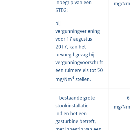
inbegrip van een
mg/N
STEG;
bij
vergunningverlening
voor 17 augustus
2017, kan het
bevoegd gezag bij
vergunningvoorschrift
een ruimere eis tot 50
3
mg/Nm
stellen.
– bestaande grote
6
stookinstallatie
mg/N
indien het een
gasturbine betreft,
met inbegrip van een