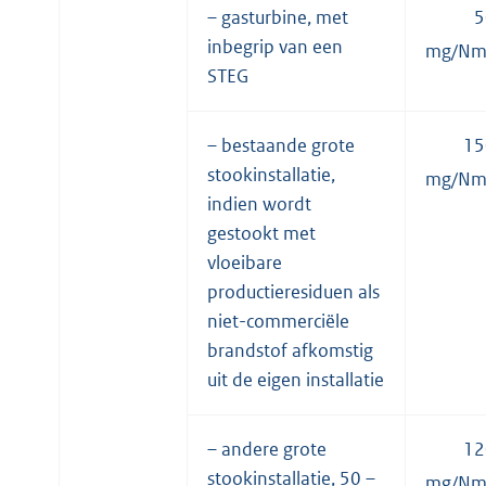
– gasturbine, met
5
inbegrip van een
mg/N
STEG
– bestaande grote
15
stookinstallatie,
mg/N
indien wordt
gestookt met
vloeibare
productieresiduen als
niet-commerciële
brandstof afkomstig
uit de eigen installatie
– andere grote
12
stookinstallatie, 50 –
mg/N