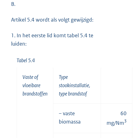
B.
k
:
Artikel 5.4 wordt als volgt gewijzigd:
1.
In het eerste lid komt tabel 5.4 te
luiden:
Tabel 5.4
Vaste of
Type
vloeibare
stookinstallatie,
brandstoffen
type brandstof
– vaste
60
biomassa
3
mg/Nm