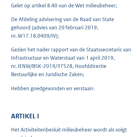
e
Gelet op artikel 8.40 van de Wet milieubeheer;
l
i
De Afdeling advisering van de Raad van State
n
gehoord (advies van 20 februari 2019,
k
nr. W17.18.0409/IV);
:
Gezien het nader rapport van de Staatssecretaris van
Infrastructuur en Waterstaat van 1 april 2019,
nr. IENW/BSK-2019/37528, Hoofddirectie
Bestuurlijke en Juridische Zaken;
Hebben goedgevonden en verstaan:
ARTIKEL I
Het Activiteitenbesluit milieubeheer wordt als volgt