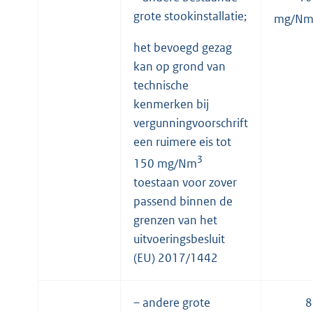
grote stookinstallatie;
mg/N
het bevoegd gezag
kan op grond van
technische
kenmerken bij
vergunningvoorschrift
een ruimere eis tot
3
150 mg/Nm
toestaan voor zover
passend binnen de
grenzen van het
uitvoeringsbesluit
(EU) 2017/1442
– andere grote
8