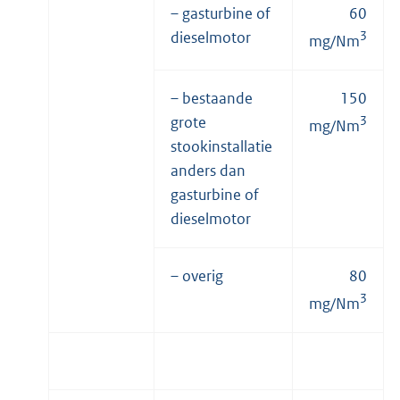
– gasturbine of
60
dieselmotor
3
mg/Nm
– bestaande
150
grote
3
mg/Nm
stookinstallatie
anders dan
gasturbine of
dieselmotor
– overig
80
3
mg/Nm