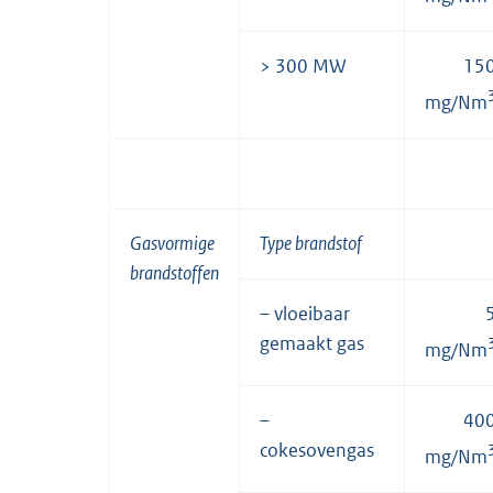
> 300 MW
15
mg/Nm
Gasvormige
Type brandstof
brandstoffen
– vloeibaar
gemaakt gas
mg/Nm
–
40
cokesovengas
mg/Nm