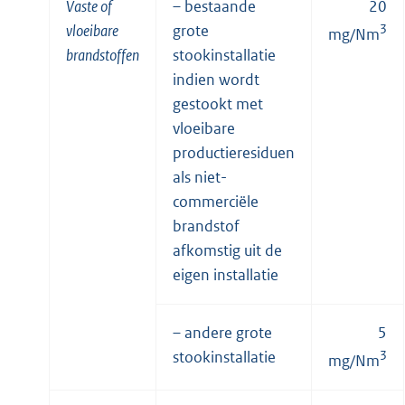
Vaste of
– bestaande
20
vloeibare
grote
3
mg/Nm
brandstoffen
stookinstallatie
indien wordt
gestookt met
vloeibare
productieresiduen
als niet-
commerciële
brandstof
afkomstig uit de
eigen installatie
– andere grote
5
stookinstallatie
3
mg/Nm