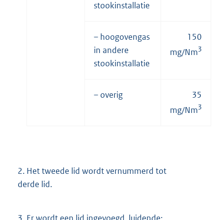
stookinstallatie
– hoogovengas
150
in andere
3
mg/Nm
stookinstallatie
– overig
35
3
mg/Nm
2.
Het tweede lid wordt vernummerd tot
derde lid.
3.
Er wordt een lid ingevoegd, luidende: