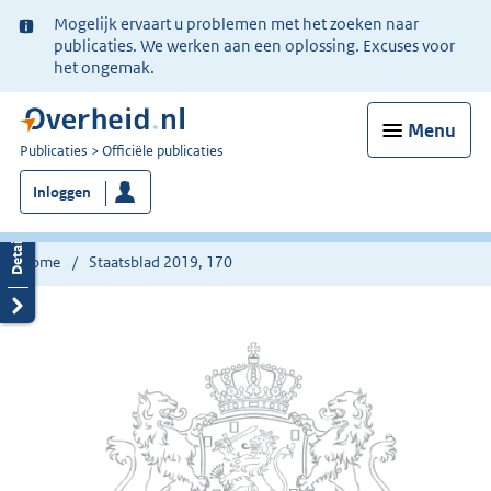
Ter
Mogelijk ervaart u problemen met het zoeken naar
informatie:
publicaties. We werken aan een oplossing. Excuses voor
het ongemak.
Menu
U
Publicaties
Officiële publicaties
bent
Inloggen
nu
hier:
Home
Staatsblad 2019, 170