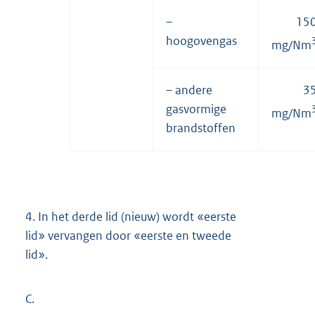
–
15
hoogovengas
mg/Nm
– andere
3
gasvormige
mg/Nm
brandstoffen
4.
In het derde lid (nieuw) wordt «eerste
lid» vervangen door «eerste en tweede
lid».
C.