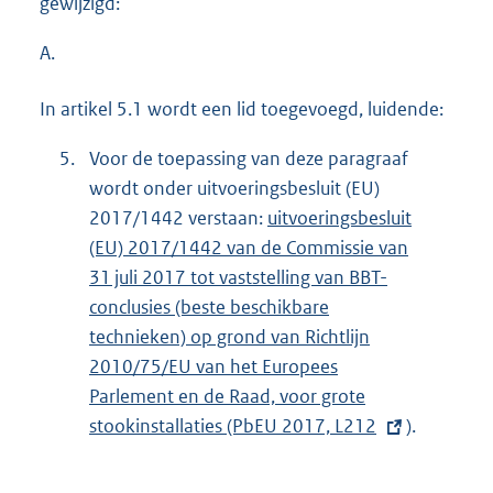
gewijzigd:
A.
In artikel 5.1 wordt een lid toegevoegd, luidende:
5.
Voor de toepassing van deze paragraaf
wordt onder uitvoeringsbesluit (EU)
2017/1442 verstaan:
E
uitvoeringsbesluit
(EU) 2017/1442 van de Commissie van
x
31 juli 2017 tot vaststelling van BBT-
t
conclusies (beste beschikbare
e
technieken) op grond van Richtlijn
r
2010/75/EU van het Europees
n
Parlement en de Raad, voor grote
e
stookinstallaties (PbEU 2017, L212
l
).
i
n