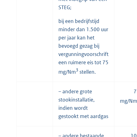
STEG;
bij een bedrijfstijd
minder dan 1.500 uur
per jaar kan het
bevoegd gezag bij
vergunningvoorschrift
een ruimere eis tot 75
3
mg/Nm
stellen.
– andere grote
7
stookinstallatie,
mg/N
indien wordt
gestookt met aardgas
– andere bestaande
10