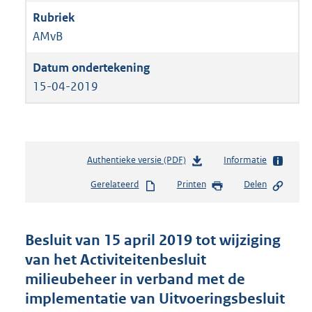
AMvB
15-04-2019
Authentieke versie (PDF)
b
Informatie
e
Gerelateerd
Printen
Delen
s
t
a
n
Besluit van 15 april 2019 tot wijziging
d
van het Activiteitenbesluit
s
milieubeheer in verband met de
g
r
implementatie van Uitvoeringsbesluit
o