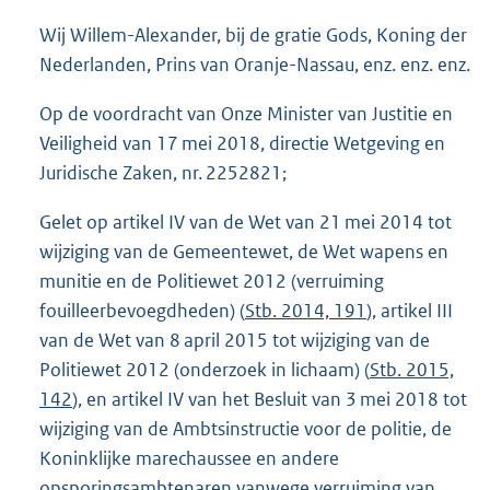
o
Wij Willem-Alexander, bij de gratie Gods, Koning der
t
t
Nederlanden, Prins van Oranje-Nassau, enz. enz. enz.
e
:
Op de voordracht van Onze Minister van Justitie en
4
Veiligheid van 17 mei 2018, directie Wetgeving en
4
Juridische Zaken, nr. 2252821;
K
b
Gelet op artikel IV van de Wet van 21 mei 2014 tot
wijziging van de Gemeentewet, de Wet wapens en
munitie en de Politiewet 2012 (verruiming
fouilleerbevoegdheden) (
Stb. 2014, 191
), artikel III
van de Wet van 8 april 2015 tot wijziging van de
Politiewet 2012 (onderzoek in lichaam) (
Stb. 2015,
142
), en artikel IV van het Besluit van 3 mei 2018 tot
wijziging van de Ambtsinstructie voor de politie, de
Koninklijke marechaussee en andere
opsporingsambtenaren vanwege verruiming van