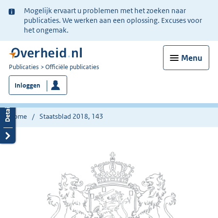
Ter
Mogelijk ervaart u problemen met het zoeken naar
informatie:
publicaties. We werken aan een oplossing. Excuses voor
het ongemak.
Menu
U
Publicaties
Officiële publicaties
bent
Inloggen
nu
hier:
Home
Staatsblad 2018, 143