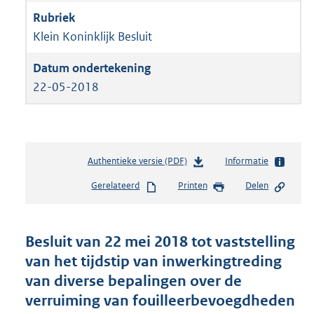
Klein Koninklijk Besluit
22-05-2018
Authentieke versie (PDF)
b
Informatie
e
Gerelateerd
Printen
Delen
s
t
a
n
Besluit van 22 mei 2018 tot vaststelling
d
van het tijdstip van inwerkingtreding
s
van diverse bepalingen over de
g
r
verruiming van fouilleerbevoegdheden
o