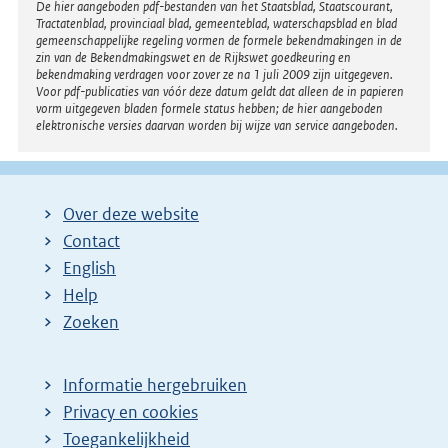
Disclaimer
De hier aangeboden pdf-bestanden van het Staatsblad, Staatscourant,
Tractatenblad, provinciaal blad, gemeenteblad, waterschapsblad en blad
gemeenschappelijke regeling vormen de formele bekendmakingen in de
zin van de Bekendmakingswet en de Rijkswet goedkeuring en
bekendmaking verdragen voor zover ze na 1 juli 2009 zijn uitgegeven.
Voor pdf-publicaties van vóór deze datum geldt dat alleen de in papieren
vorm uitgegeven bladen formele status hebben; de hier aangeboden
elektronische versies daarvan worden bij wijze van service aangeboden.
Over deze website
Contact
English
Help
Zoeken
Informatie hergebruiken
Privacy en cookies
Toegankelijkheid