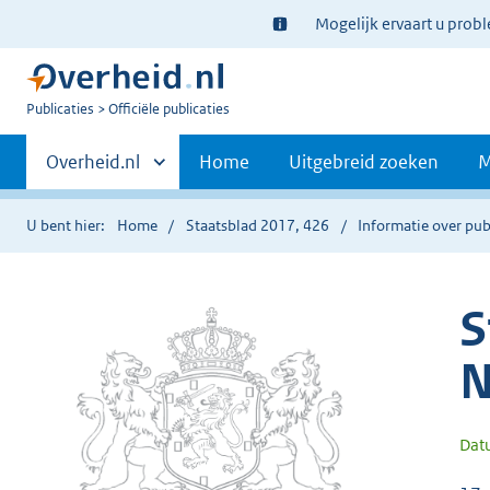
Ter
Mogelijk ervaart u prob
informatie:
U
Publicaties
Officiële publicaties
bent
Primaire
nu
Andere
Overheid.nl
Home
Uitgebreid zoeken
M
hier:
sites
navigatie
binnen
U bent hier:
Home
Staatsblad 2017, 426
Informatie over pub
S
N
Dat