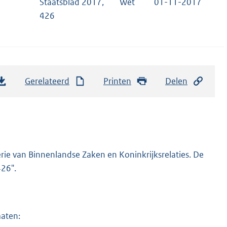
Staatsblad 2017,
Wet
01-11-2017
426
Gerelateerd
Printen
Delen
rie van Binnenlandse Zaken en Koninkrijksrelaties. De
426".
maten: