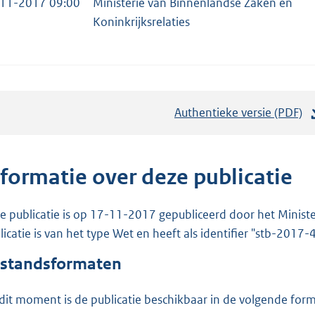
11-2017 09:00
Ministerie van Binnenlandse Zaken en
Koninkrijksrelaties
Authentieke versie (PDF)
b
e
s
t
nformatie over deze publicatie
a
n
e publicatie is op 17-11-2017 gepubliceerd door het Ministe
d
licatie is van het type Wet en heeft als identifier "stb-2017-
s
standsformaten
g
r
dit moment is de publicatie beschikbaar in de volgende for
o