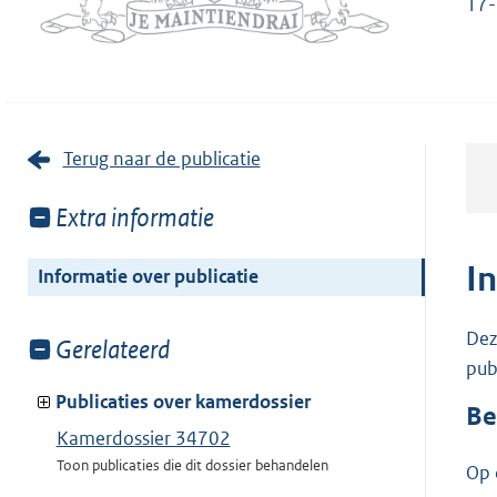
17-
Terug naar de publicatie
Toon
Extra informatie
meer
van:
I
Informatie over publicatie
Dez
Toon
Gerelateerd
pub
meer
van:
Publicaties over kamerdossier
Be
Kamerdossier 34702
Toon publicaties die dit dossier behandelen
Op 