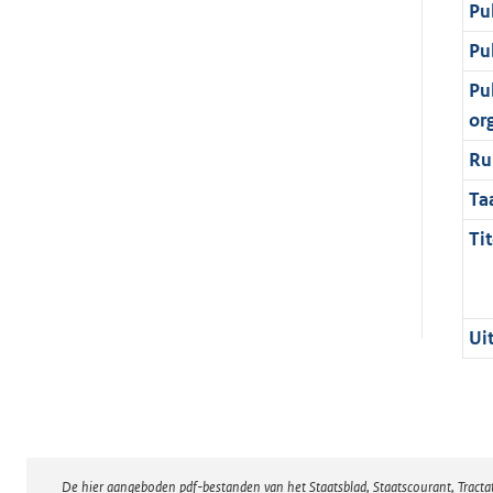
Pu
Pu
Pu
or
Ru
Ta
Tit
Ui
De hier aangeboden pdf-bestanden van het Staatsblad, Staatscourant, Tract