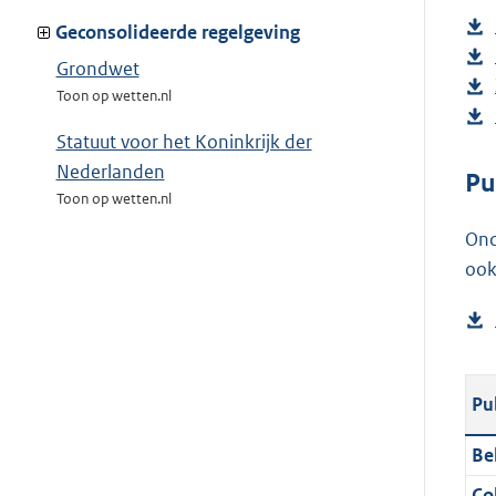
Geconsolideerde regelgeving
Grondwet
Toon op wetten.nl
Statuut voor het Koninkrijk der
Nederlanden
Pu
Toon op wetten.nl
Ond
ook
Pu
Be
Col