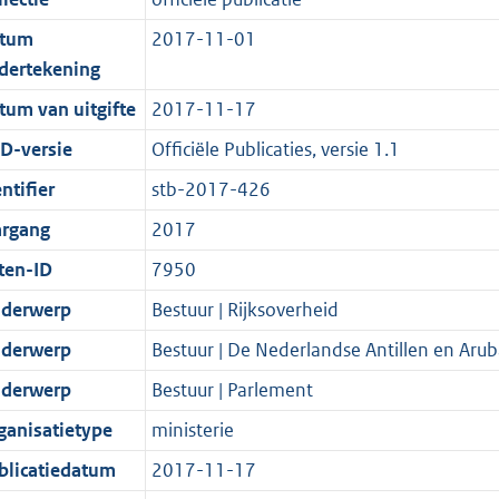
d
i
t
a
c
4
:
e
t
s
e
i
t
a
5
1
:
e
tum
2017-11-01
g
i
e
i
t
K
7
8
:
dertekening
r
n
i
e
i
b
K
K
4
tum van uitgifte
2017-11-17
o
f
n
i
e
b
b
K
D-versie
Officiële Publicaties, versie 1.1
o
o
f
n
i
b
t
r
o
f
n
ntifier
stb-2017-426
t
m
r
o
f
argang
2017
e
a
m
r
o
ten-ID
7950
:
a
a
m
r
2
t
a
a
m
derwerp
Bestuur | Rijksoverheid
K
t
a
a
derwerp
Bestuur | De Nederlandse Antillen en Arub
b
t
a
derwerp
Bestuur | Parlement
t
ganisatietype
ministerie
blicatiedatum
2017-11-17