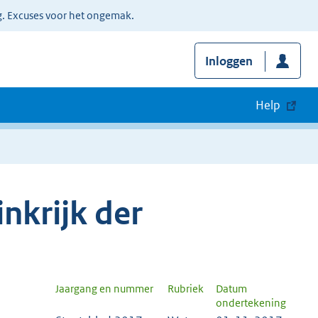
g. Excuses voor het ongemak.
Inloggen
Help
nkrijk der
Jaargang en nummer
Rubriek
Datum
ondertekening