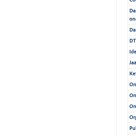
Da
on
Da
DT
Ide
Ja
Ke
On
On
On
Or
Pu