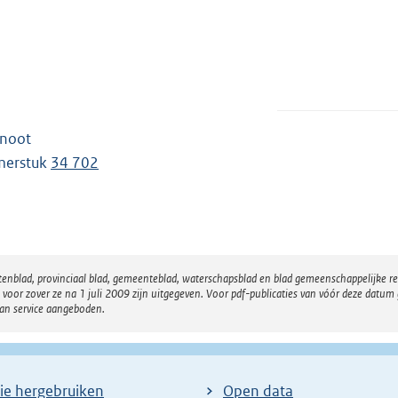
tnoot
merstuk
34 702
atenblad, provinciaal blad, gemeenteblad, waterschapsblad en blad gemeenschappelijke 
 zover ze na 1 juli 2009 zijn uitgegeven. Voor pdf-publicaties van vóór deze datum g
van service aangeboden.
ie hergebruiken
Open data