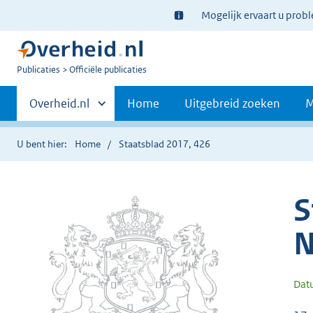
Ter
Mogelijk ervaart u prob
informatie:
U
Publicaties
Officiële publicaties
bent
Primaire
nu
Andere
Overheid.nl
Home
Uitgebreid zoeken
M
hier:
sites
navigatie
binnen
U bent hier:
Home
Staatsblad 2017, 426
S
N
Dat