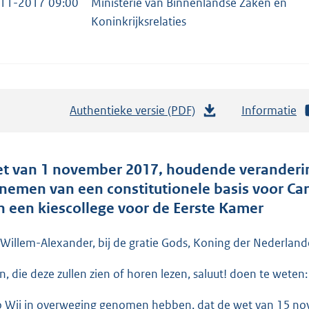
11-2017 09:00
Ministerie van Binnenlandse Zaken en
Koninkrijksrelaties
Authentieke versie (PDF)
b
Informatie
e
s
t
t van 1 november 2017, houdende veranderin
a
nemen van een constitutionele basis voor Ca
n
n een kiescollege voor de Eerste Kamer
d
s
 Willem-Alexander, bij de gratie Gods, Koning der Nederlande
g
en, die deze zullen zien of horen lezen, saluut! doen te weten:
r
o
o Wij in overweging genomen hebben, dat de wet van 15 n