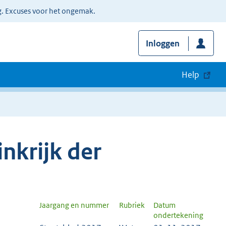
g. Excuses voor het ongemak.
Inloggen
Help
nkrijk der
Jaargang en nummer
Rubriek
Datum
ondertekening