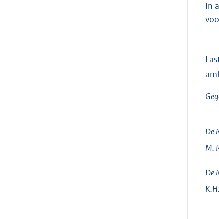
In 
voor
Las
amb
Geg
De M
M.
R
De M
K.H