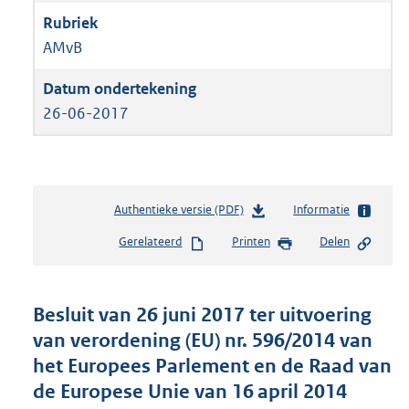
AMvB
26-06-2017
Authentieke versie (PDF)
b
Informatie
e
Gerelateerd
Printen
Delen
s
t
a
n
Besluit van 26 juni 2017 ter uitvoering
d
van verordening (EU) nr. 596/2014 van
s
het Europees Parlement en de Raad van
g
r
de Europese Unie van 16 april 2014
o