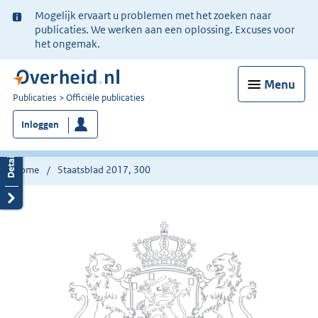
Ter
Mogelijk ervaart u problemen met het zoeken naar
informatie:
publicaties. We werken aan een oplossing. Excuses voor
het ongemak.
Menu
U
Publicaties
Officiële publicaties
bent
Inloggen
nu
hier:
Home
Staatsblad 2017, 300