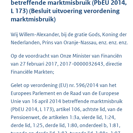
betreffende marktmisbruik (PbEU 2014,
o
L 173) (Besluit uitvoering verordening
t
t
marktmisbruik)
e
:
Wij Willem-Alexander, bij de gratie Gods, Koning der
2
2
Nederlanden, Prins van Oranje-Nassau, enz. enz. enz.
6
K
Op de voordracht van Onze Minister van Financiën
b
van 27 februari 2017, 2017-0000032643, directie
Financiële Markten;
Gelet op verordening (EU) nr. 596/2014 van het
Europees Parlement en de Raad van de Europese
Unie van 16 april 2014 betreffende marktmisbruik
(PbEU 2014, L 173), artikel 106, achtste lid, van de
Pensioenwet, de artikelen 1:3a, vierde lid, 1:24,
derde lid, 1:25, derde lid, 1:80, onderdeel b, 1:81,