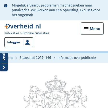
Ter
Mogelijk ervaart u problemen met het zoeken naar
informatie:
publicaties. We werken aan een oplossing. Excuses voor
het ongemak.
Menu
U
Publicaties
Officiële publicaties
bent
Inloggen
nu
hier:
Home
Staatsblad 2017, 146
Informatie over publicatie