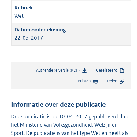
Wet
22-03-2017
Authentieke versie (PDF)
b
Gerelateerd
e
Printen
Delen
s
t
a
n
Informatie over deze publicatie
d
s
Deze publicatie is op 10-04-2017 gepubliceerd door
g
het Ministerie van Volksgezondheid, Welzijn en
r
Sport. De publicatie is van het type Wet en heeft als
o