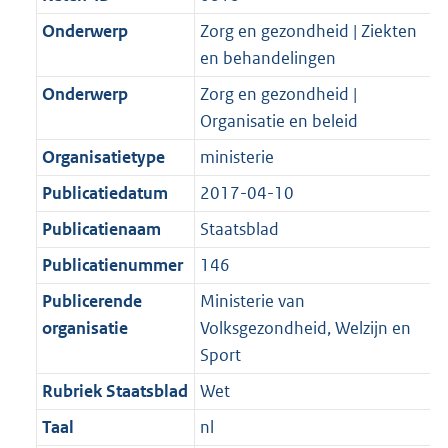
t
a
a
K
t
a
Onderwerp
Zorg en gezondheid | Ziekten
b
t
en behandelingen
Onderwerp
Zorg en gezondheid |
Organisatie en beleid
Organisatietype
ministerie
Publicatiedatum
2017-04-10
Publicatienaam
Staatsblad
Publicatienummer
146
Publicerende
Ministerie van
organisatie
Volksgezondheid, Welzijn en
Sport
Rubriek Staatsblad
Wet
Taal
nl