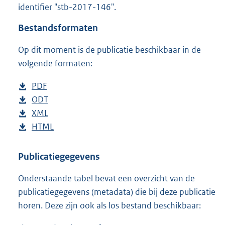
identifier "stb-2017-146".
o
t
Bestandsformaten
t
e
Op dit moment is de publicatie beschikbaar in de
:
4
volgende formaten:
7
K
D
PDF
b
b
o
D
ODT
e
b
w
o
D
XML
s
e
b
n
w
o
D
HTML
t
s
e
b
l
n
w
o
a
t
s
e
o
l
n
w
n
a
t
s
Publicatiegegevens
a
o
l
n
d
n
a
t
Onderstaande tabel bevat een overzicht van de
d
a
o
l
s
d
n
a
publicatiegegevens (metadata) die bij deze publicatie
p
d
a
o
g
s
d
n
horen. Deze zijn ook als los bestand beschikbaar:
u
p
d
a
r
g
s
d
b
u
p
d
o
r
g
s