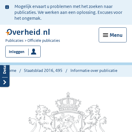
Ter
Mogelijk ervaart u problemen met het zoeken naar
informatie:
publicaties. We werken aan een oplossing. Excuses voor
het ongemak.
Menu
U
Publicaties
Officiële publicaties
bent
Inloggen
nu
hier:
Home
Staatsblad 2016, 495
Informatie over publicatie