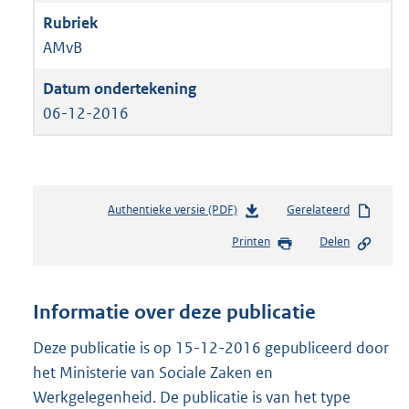
AMvB
06-12-2016
Authentieke versie (PDF)
b
Gerelateerd
e
Printen
Delen
s
t
a
n
Informatie over deze publicatie
d
s
Deze publicatie is op 15-12-2016 gepubliceerd door
g
het Ministerie van Sociale Zaken en
r
Werkgelegenheid. De publicatie is van het type
o