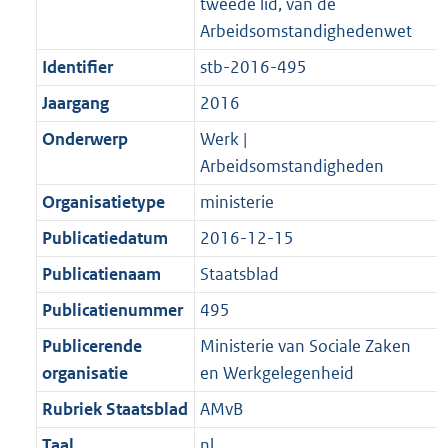
t
a
a
tweede lid, van de
K
2
t
a
Arbeidsomstandighedenwet
b
K
t
Identifier
stb-2016-495
b
Jaargang
2016
Onderwerp
Werk |
Arbeidsomstandigheden
Organisatietype
ministerie
Publicatiedatum
2016-12-15
Publicatienaam
Staatsblad
Publicatienummer
495
Publicerende
Ministerie van Sociale Zaken
organisatie
en Werkgelegenheid
Rubriek Staatsblad
AMvB
Taal
nl