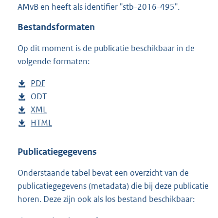
AMvB en heeft als identifier "stb-2016-495".
o
t
Bestandsformaten
t
e
Op dit moment is de publicatie beschikbaar in de
:
8
volgende formaten:
5
K
D
PDF
b
b
o
D
ODT
e
b
w
o
D
XML
s
e
b
n
w
o
D
HTML
t
s
e
b
l
n
w
o
a
t
s
e
o
l
n
w
n
a
t
s
Publicatiegegevens
a
o
l
n
d
n
a
t
Onderstaande tabel bevat een overzicht van de
d
a
o
l
s
d
n
a
publicatiegegevens (metadata) die bij deze publicatie
p
d
a
o
g
s
d
n
horen. Deze zijn ook als los bestand beschikbaar:
u
p
d
a
r
g
s
d
b
u
p
d
o
r
g
s