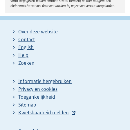
vorm uitgegeven bladen formele status hebben; de hier aangeboden
elektronische versies daarvan worden bij wijze van service aangeboden.
Over deze website
Contact
English
Help
Zoeken
Informatie hergebruiken
Privacy en cookies
Toegankelijkheid
Sitemap
E
Kwetsbaarheid melden
x
t