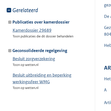
gez
Toon
Gerelateerd
meer
De 
van:
Publicaties over kamerdossier
Gez
Kamerdossier 29689
80
Toon publicaties die dit dossier behandelen
Heb
Geconsolideerde regelgeving
Besluit zorgverzekering
Toon op wetten.nl
AR
Besluit uitbreiding en beperking
Het
werkingssfeer WMG
Toon op wetten.nl
A
Art