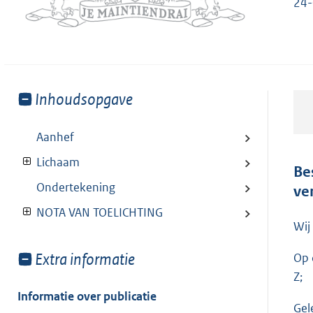
24-
Toon
Inhoudsopgave
meer
van:
Aanhef
Lichaam
Be
Ondertekening
ve
NOTA VAN TOELICHTING
Wij
Toon
Extra informatie
Op 
meer
Z;
van:
Informatie over publicatie
Gel