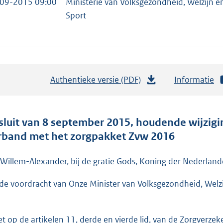
09-2015 09:00
Ministerie van Volksgezondheid, Welzijn e
Sport
Authentieke versie (PDF)
b
Informatie
e
s
t
sluit van 8 september 2015, houdende wijzigin
a
rband met het zorgpakket Zvw 2016
n
d
 Willem-Alexander, bij de gratie Gods, Koning der Nederlande
s
de voordracht van Onze Minister van Volksgezondheid, Welz
g
r
o
et op de artikelen 11, derde en vierde lid, van de Zorgverze