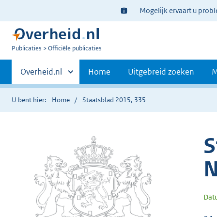
Ter
Mogelijk ervaart u prob
informatie:
U
Publicaties
Officiële publicaties
bent
Primaire
nu
Andere
Overheid.nl
Home
Uitgebreid zoeken
M
hier:
sites
navigatie
binnen
U bent hier:
Home
Staatsblad 2015, 335
S
N
Dat