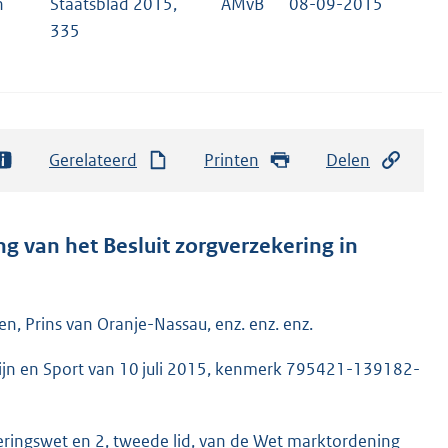
n
Staatsblad 2015,
AMvB
08-09-2015
335
Gerelateerd
Printen
Delen
g van het Besluit zorgverzekering in
n, Prins van Oranje-Nassau, enz. enz. enz.
ijn en Sport van 10 juli 2015, kenmerk 795421-139182-
keringswet en 2, tweede lid, van de Wet marktordening