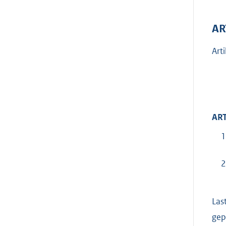
AR
Art
ART
1
2
Las
gep