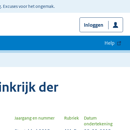
g. Excuses voor het ongemak.
Inloggen
Help
nkrijk der
Jaargang en nummer
Rubriek
Datum
ondertekening