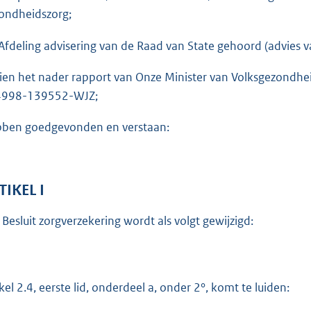
o
ondheidszorg;
t
t
Afdeling advisering van de Raad van State gehoord (advies v
e
ien het nader rapport van Onze Minister van Volksgezondhe
:
4998-139552-WJZ;
6
8
ben goedgevonden en verstaan:
K
b
TIKEL I
 Besluit zorgverzekering wordt als volgt gewijzigd:
ikel 2.4, eerste lid, onderdeel a, onder 2°, komt te luiden: