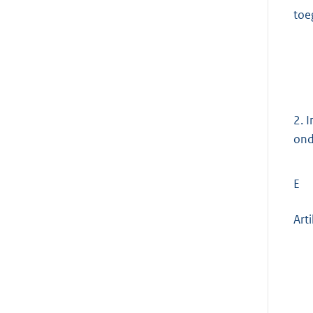
toe
2.
I
ond
E
Art