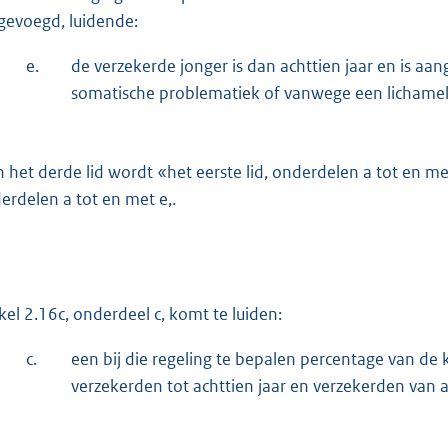
gevoegd, luidende:
e.
de verzekerde jonger is dan achttien jaar en is 
somatische problematiek of vanwege een lichamelij
n het derde lid wordt «het eerste lid, onderdelen a tot en me
erdelen a tot en met e,.
ikel 2.16c, onderdeel c, komt te luiden:
c.
een bij die regeling te bepalen percentage van de 
verzekerden tot achttien jaar en verzekerden van a