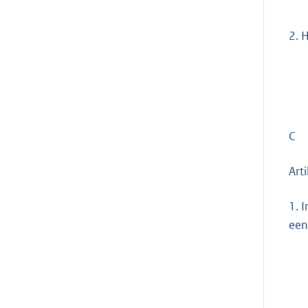
2.
H
C
Art
1.
I
een