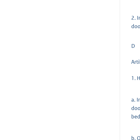
2.
I
doo
D
Art
1.
H
a.
In
doo
bed
b.
O