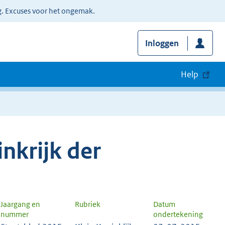
g. Excuses voor het ongemak.
Inloggen
Help
nkrijk der
Jaargang en
Rubriek
Datum
nummer
ondertekening