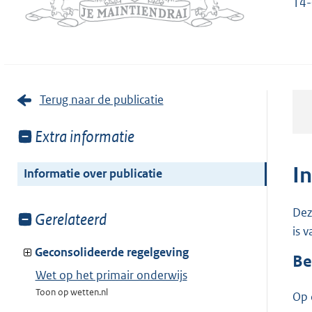
14-
Terug naar de publicatie
Toon
Extra informatie
meer
van:
I
Informatie over publicatie
Dez
Toon
Gerelateerd
is 
meer
van:
Geconsolideerde regelgeving
Be
Wet op het primair onderwijs
Toon op wetten.nl
Op 