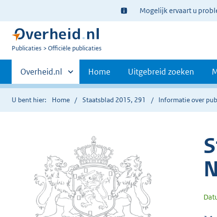
Ter
Mogelijk ervaart u prob
informatie:
U
Publicaties
Officiële publicaties
bent
Primaire
nu
Andere
Overheid.nl
Home
Uitgebreid zoeken
M
hier:
sites
navigatie
binnen
U bent hier:
Home
Staatsblad 2015, 291
Informatie over pub
S
N
Dat