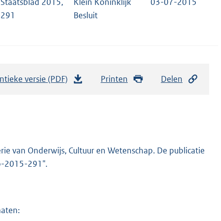
Staatsblad 2015,
Klein Koninklijk
03-07-2015
291
Besluit
ntieke versie (PDF)
b
Printen
Delen
e
s
t
a
n
rie van Onderwijs, Cultuur en Wetenschap. De publicatie
d
stb-2015-291".
s
g
r
maten:
o