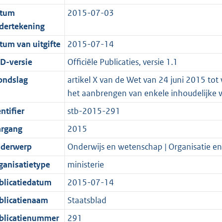
d
n
i
t
a
c
4
:
e
t
tum
2015-07-03
s
d
e
i
t
a
3
1
:
e
dertekening
g
s
i
e
i
t
K
6
6
:
r
g
n
i
e
i
b
K
K
4
tum van uitgifte
2015-07-14
o
r
f
n
i
e
b
b
K
D-versie
Officiële Publicaties, versie 1.1
o
o
o
f
n
i
b
ondslag
artikel X van de Wet van 24 juni 2015 tot
t
o
r
o
f
n
het aanbrengen van enkele inhoudelijke w
t
t
m
r
o
f
e
t
a
m
r
o
ntifier
stb-2015-291
:
e
a
a
m
r
argang
2015
2
:
t
a
a
m
derwerp
Onderwijs en wetenschap | Organisatie en
K
2
t
a
a
b
K
t
a
ganisatietype
ministerie
b
t
blicatiedatum
2015-07-14
blicatienaam
Staatsblad
blicatienummer
291