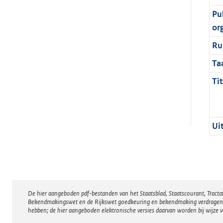
Pu
or
Ru
Ta
Tit
Ui
De hier aangeboden pdf-bestanden van het Staatsblad, Staatscourant, Tract
Disclaimer
Bekendmakingswet en de Rijkswet goedkeuring en bekendmaking verdragen voor
hebben; de hier aangeboden elektronische versies daarvan worden bij wijze 