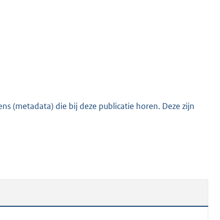
o
t
t
e
:
4
3
K
s (metadata) die bij deze publicatie horen. Deze zijn
b