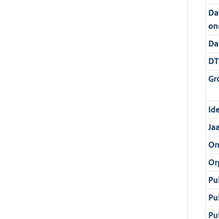
Da
on
Da
DT
Gr
Ide
Ja
On
Or
Pu
Pu
Pu