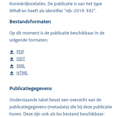
Koninkrijksrelaties. De publicatie is van het type
o
AMvB en heeft als identifier "stb-2014-342".
o
t
Bestandsformaten
t
e
Op dit moment is de publicatie beschikbaar in de
:
1
volgende formaten:
6
7
D
PDF
b
K
o
D
ODT
e
b
b
w
o
D
XML
s
e
b
n
w
o
D
HTML
t
s
e
b
l
n
w
o
a
t
s
e
o
l
n
w
n
a
t
s
Publicatiegegevens
a
o
l
n
d
n
a
t
Onderstaande tabel bevat een overzicht van de
d
a
o
l
s
d
n
a
publicatiegegevens (metadata) die bij deze publicatie
p
d
a
o
g
s
d
n
horen. Deze zijn ook als los bestand beschikbaar:
u
p
d
a
r
g
s
d