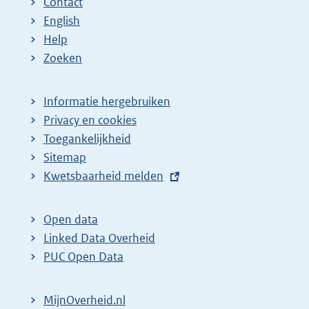
Contact
English
Help
Zoeken
Informatie hergebruiken
Privacy en cookies
Toegankelijkheid
Sitemap
E
Kwetsbaarheid melden
x
t
Open data
e
Linked Data Overheid
r
PUC Open Data
n
e
MijnOverheid.nl
l