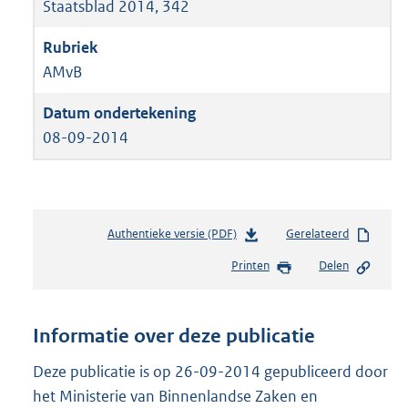
Staatsblad 2014, 342
AMvB
08-09-2014
Authentieke versie (PDF)
b
Gerelateerd
e
Printen
Delen
s
t
a
n
Informatie over deze publicatie
d
s
Deze publicatie is op 26-09-2014 gepubliceerd door
g
het Ministerie van Binnenlandse Zaken en
r