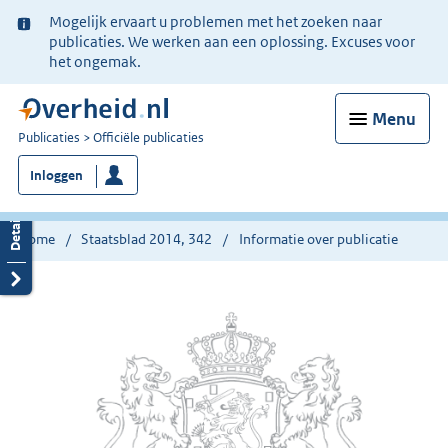
Ter
Mogelijk ervaart u problemen met het zoeken naar
informatie:
publicaties. We werken aan een oplossing. Excuses voor
het ongemak.
Menu
U
Publicaties
Officiële publicaties
bent
Inloggen
nu
hier:
Home
Staatsblad 2014, 342
Informatie over publicatie