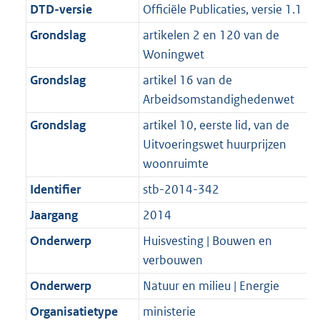
t
a
a
m
DTD-versie
Officiële Publicaties, versie 1.1
2
:
t
a
a
K
2
Grondslag
artikelen 2 en 120 van de
t
a
b
K
Woningwet
t
b
Grondslag
artikel 16 van de
Arbeidsomstandighedenwet
Grondslag
artikel 10, eerste lid, van de
Uitvoeringswet huurprijzen
woonruimte
Identifier
stb-2014-342
Jaargang
2014
Onderwerp
Huisvesting | Bouwen en
verbouwen
Onderwerp
Natuur en milieu | Energie
Organisatietype
ministerie