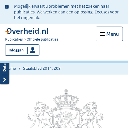
Ter
Mogelijk ervaart u problemen met het zoeken naar
informatie:
publicaties. We werken aan een oplossing. Excuses voor
het ongemak.
Menu
U
Publicaties
Officiële publicaties
bent
Inloggen
nu
hier:
Home
Staatsblad 2014, 209