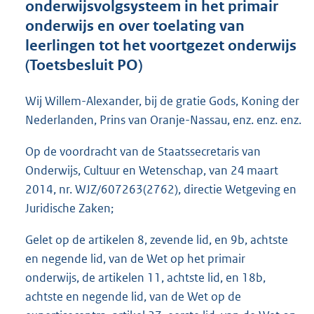
onderwijsvolgsysteem in het primair
o
onderwijs en over toelating van
t
t
leerlingen tot het voortgezet onderwijs
e
(Toetsbesluit PO)
:
1
4
Wij Willem-Alexander, bij de gratie Gods, Koning der
2
Nederlanden, Prins van Oranje-Nassau, enz. enz. enz.
K
b
Op de voordracht van de Staatssecretaris van
Onderwijs, Cultuur en Wetenschap, van 24 maart
2014, nr. WJZ/607263(2762), directie Wetgeving en
Juridische Zaken;
Gelet op de artikelen 8, zevende lid, en 9b, achtste
en negende lid, van de Wet op het primair
onderwijs, de artikelen 11, achtste lid, en 18b,
achtste en negende lid, van de Wet op de