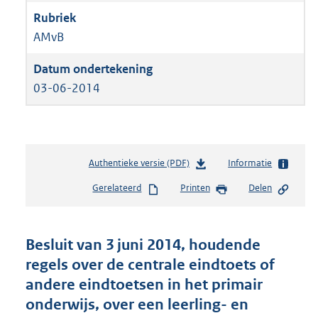
AMvB
03-06-2014
Authentieke versie (PDF)
b
Informatie
e
Gerelateerd
Printen
Delen
s
t
a
n
Besluit van 3 juni 2014, houdende
d
regels over de centrale eindtoets of
s
andere eindtoetsen in het primair
g
r
onderwijs, over een leerling- en
o