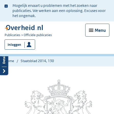
Ter
Mogelijk ervaart u problemen met het zoeken naar
informatie:
publicaties. We werken aan een oplossing. Excuses voor
het ongemak.
Menu
U
Publicaties
Officiële publicaties
bent
Inloggen
nu
hier:
Home
Staatsblad 2014, 130