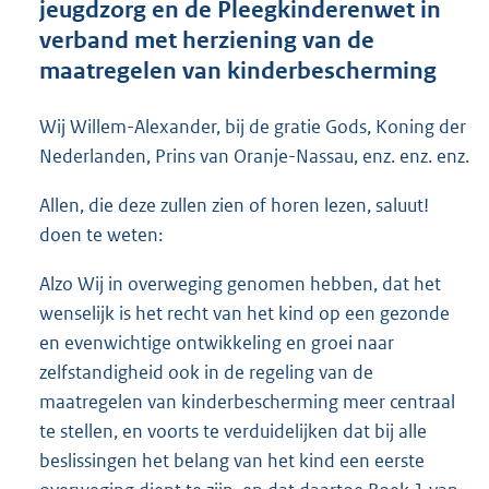
jeugdzorg en de Pleegkinderenwet in
o
verband met herziening van de
t
t
maatregelen van kinderbescherming
e
:
Wij Willem-Alexander, bij de gratie Gods, Koning der
8
2
Nederlanden, Prins van Oranje-Nassau, enz. enz. enz.
K
b
Allen, die deze zullen zien of horen lezen, saluut!
doen te weten:
Alzo Wij in overweging genomen hebben, dat het
wenselijk is het recht van het kind op een gezonde
en evenwichtige ontwikkeling en groei naar
zelfstandigheid ook in de regeling van de
maatregelen van kinderbescherming meer centraal
te stellen, en voorts te verduidelijken dat bij alle
beslissingen het belang van het kind een eerste