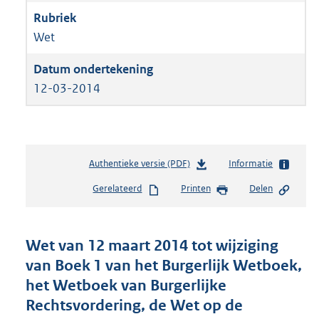
Wet
12-03-2014
Authentieke versie (PDF)
b
Informatie
e
Gerelateerd
Printen
Delen
s
t
a
n
Wet van 12 maart 2014 tot wijziging
d
van Boek 1 van het Burgerlijk Wetboek,
s
het Wetboek van Burgerlijke
g
r
Rechtsvordering, de Wet op de
o