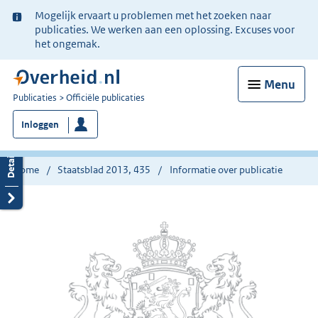
Ter
Mogelijk ervaart u problemen met het zoeken naar
informatie:
publicaties. We werken aan een oplossing. Excuses voor
het ongemak.
Menu
U
Publicaties
Officiële publicaties
bent
Inloggen
nu
hier:
Home
Staatsblad 2013, 435
Informatie over publicatie