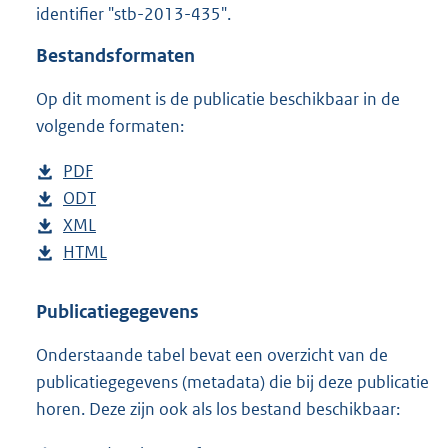
identifier "stb-2013-435".
o
t
Bestandsformaten
t
e
Op dit moment is de publicatie beschikbaar in de
:
4
volgende formaten:
2
K
D
PDF
b
b
o
D
ODT
e
b
w
o
D
XML
s
e
b
n
w
o
D
HTML
t
s
e
b
l
n
w
o
a
t
s
e
o
l
n
w
n
a
t
s
Publicatiegegevens
a
o
l
n
d
n
a
t
Onderstaande tabel bevat een overzicht van de
d
a
o
l
s
d
n
a
publicatiegegevens (metadata) die bij deze publicatie
p
d
a
o
g
s
d
n
horen. Deze zijn ook als los bestand beschikbaar:
u
p
d
a
r
g
s
d
b
u
p
d
o
r
g
s