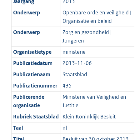
t
a
a
Jaargang
2013
K
2
t
a
Onderwerp
Openbare orde en veiligheid |
b
K
t
Organisatie en beleid
b
Onderwerp
Zorg en gezondheid |
Jongeren
Organisatietype
ministerie
Publicatiedatum
2013-11-06
Publicatienaam
Staatsblad
Publicatienummer
435
Publicerende
Ministerie van Veiligheid en
organisatie
Justitie
Rubriek Staatsblad
Klein Koninklijk Besluit
Taal
nl
Titel
Besluit van 30 oktober 2013