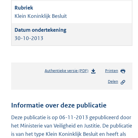
Klein Koninklijk Besluit
30-10-2013
Authentieke versie (PDF)
b
Printen
e
Delen
s
t
a
n
Informatie over deze publicatie
d
s
Deze publicatie is op 06-11-2013 gepubliceerd door
g
het Ministerie van Veiligheid en Justitie. De publicatie
r
is van het type Klein Koninklijk Besluit en heeft als
o