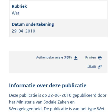
Wet
29-04-2010
Authentieke versie (PDF)
b
Printen
e
Delen
s
t
a
n
Informatie over deze publicatie
d
s
Deze publicatie is op 22-06-2010 gepubliceerd door
g
het Ministerie van Sociale Zaken en
r
Werkgelegenheid. De publicatie is van het type Wet
o