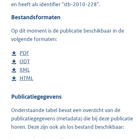
en heeft als identifier "stb-2010-228".
o
t
Bestandsformaten
t
e
Op dit moment is de publicatie beschikbaar in de
:
7
volgende formaten:
0
K
D
PDF
b
b
o
D
ODT
e
b
w
o
D
XML
s
e
b
n
w
o
D
HTML
t
s
e
b
l
n
w
o
a
t
s
e
o
l
n
w
n
a
t
s
Publicatiegegevens
a
o
l
n
d
n
a
t
Onderstaande tabel bevat een overzicht van de
d
a
o
l
s
d
n
a
publicatiegegevens (metadata) die bij deze publicatie
p
d
a
o
g
s
d
n
horen. Deze zijn ook als los bestand beschikbaar:
u
p
d
a
r
g
s
d
b
u
p
d
o
r
g
s