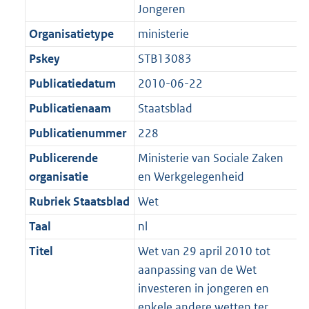
t
a
a
Jongeren
K
2
t
a
b
K
Organisatietype
ministerie
t
b
Pskey
STB13083
Publicatiedatum
2010-06-22
Publicatienaam
Staatsblad
Publicatienummer
228
Publicerende
Ministerie van Sociale Zaken
organisatie
en Werkgelegenheid
Rubriek Staatsblad
Wet
Taal
nl
Titel
Wet van 29 april 2010 tot
aanpassing van de Wet
investeren in jongeren en
enkele andere wetten ter