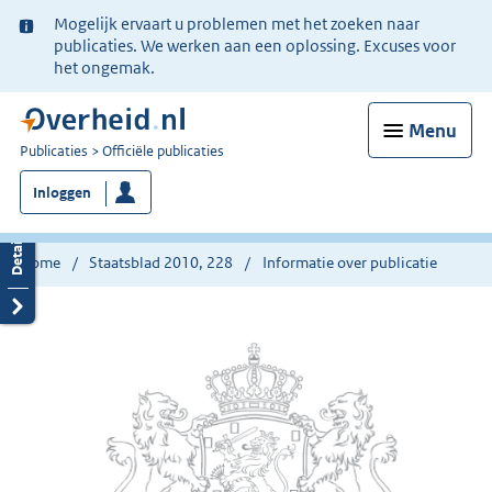
Ter
Mogelijk ervaart u problemen met het zoeken naar
informatie:
publicaties. We werken aan een oplossing. Excuses voor
het ongemak.
Menu
U
Publicaties
Officiële publicaties
bent
Inloggen
nu
hier:
Home
Staatsblad 2010, 228
Informatie over publicatie