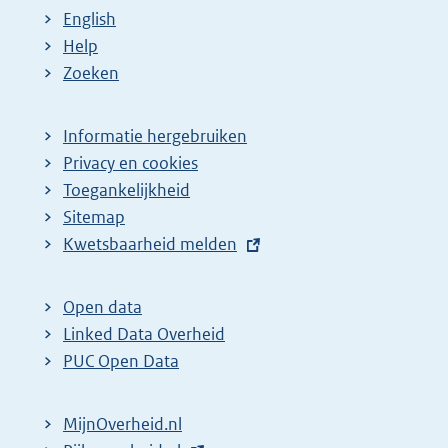
English
Help
Zoeken
Informatie hergebruiken
Privacy en cookies
Toegankelijkheid
Sitemap
E
Kwetsbaarheid melden
x
t
Open data
e
Linked Data Overheid
r
PUC Open Data
n
e
MijnOverheid.nl
l