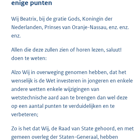
enige punten
o
t
t
Wij Beatrix, bij de gratie Gods, Koningin der
e
Nederlanden, Prinses van Oranje-Nassau, enz. enz.
:
enz.
7
0
Allen die deze zullen zien of horen lezen, saluut!
K
b
doen te weten:
Alzo Wij in overweging genomen hebben, dat het
wenselijk is de Wet investeren in jongeren en enkele
andere wetten enkele wijzigingen van
wetstechnische aard aan te brengen dan wel deze
op een aantal punten te verduidelijken en te
verbeteren;
Zo is het dat Wij, de Raad van State gehoord, en met
gemeen overleg der Staten-Generaal, hebben