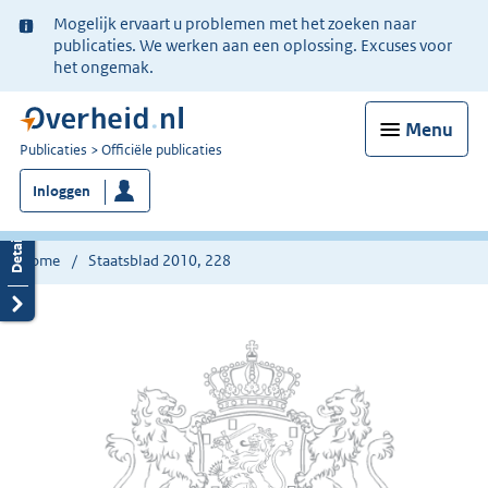
Ter
Mogelijk ervaart u problemen met het zoeken naar
informatie:
publicaties. We werken aan een oplossing. Excuses voor
het ongemak.
Menu
U
Publicaties
Officiële publicaties
bent
Inloggen
nu
hier:
Home
Staatsblad 2010, 228