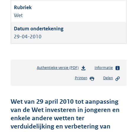
Wet
29-04-2010
Authentieke versie (PDF)
b
Informatie
e
Printen
Delen
s
t
a
n
Wet van 29 april 2010 tot aanpassing
d
van de Wet investeren in jongeren en
s
enkele andere wetten ter
g
r
verduidelijking en verbetering van
o